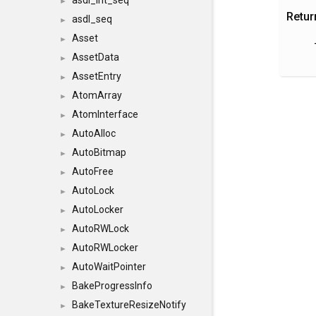
asdl_int_seq
►
Retur
asdl_seq
►
Asset
►
AssetData
►
AssetEntry
►
AtomArray
►
AtomInterface
►
AutoAlloc
►
AutoBitmap
►
AutoFree
►
AutoLock
►
AutoLocker
►
AutoRWLock
►
AutoRWLocker
►
AutoWaitPointer
►
BakeProgressInfo
►
BakeTextureResizeNotify
►