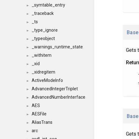
_symtable_entry
►
_traceback
►
_ts
►
_type_ignore
►
Base
_typeobject
►
_warnings_runtime_state
►
Gets t
_withitem
►
Retur
_xid
►
_xidregitem
►
ActiveModeInfo
►
AdvancedIntegerTriplet
►
AdvancedNumberInterface
►
AES
►
AESFile
►
Base
AliasTrans
►
arc
►
Gets t