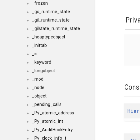
_frozen
►
_gc_runtime_state
►
Priv
_gil_runtime_state
►
_gilstate_runtime_state
►
_heaptypeobject
►
_inittab
►
_is
►
_keyword
►
_longobject
►
_mod
►
Cons
_node
►
_object
►
_pending_calls
►
Hier
_Py_atomic_address
►
_Py_atomic_int
►
_Py_AuditHookEntry
►
_Py_clock_info_t
►