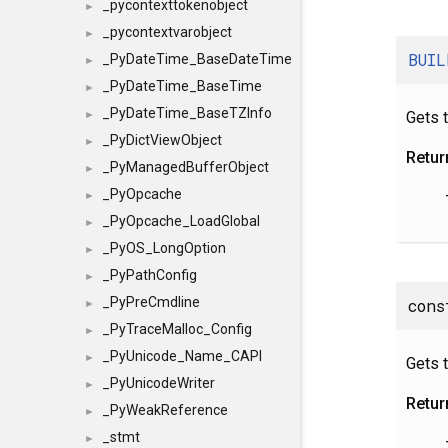
_pycontexttokenobject
►
_pycontextvarobject
►
BUIL
_PyDateTime_BaseDateTime
►
_PyDateTime_BaseTime
►
_PyDateTime_BaseTZInfo
Gets t
►
_PyDictViewObject
►
Retur
_PyManagedBufferObject
►
_PyOpcache
►
_PyOpcache_LoadGlobal
►
_PyOS_LongOption
►
_PyPathConfig
►
_PyPreCmdline
con
►
_PyTraceMalloc_Config
►
_PyUnicode_Name_CAPI
►
Gets t
_PyUnicodeWriter
►
Retur
_PyWeakReference
►
_stmt
►