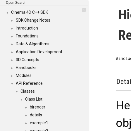
Open Search
Hi
Cinema 4D C++ SDK
▼
SDK Change Notes
►
Introduction
►
Re
Foundations
►
Data & Algorithms
►
Application Development
►
#inclu
3D Concepts
►
Handbooks
►
Modules
►
Detai
API Reference
▼
Classes
▼
Class List
▼
Hel
birender
►
details
►
ob
example1
►
example2