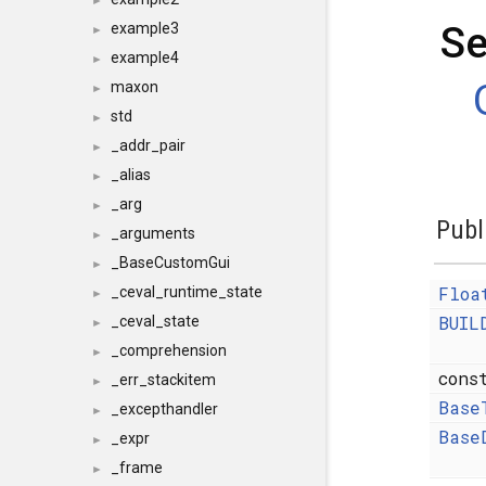
►
Se
example3
►
example4
►
maxon
►
std
►
_addr_pair
►
_alias
►
_arg
►
Publ
_arguments
►
_BaseCustomGui
►
Floa
_ceval_runtime_state
►
BUIL
_ceval_state
►
_comprehension
►
con
_err_stackitem
►
Base
_excepthandler
►
Base
_expr
►
_frame
►