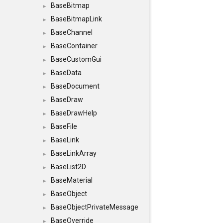
BaseBitmap
►
BaseBitmapLink
►
BaseChannel
►
BaseContainer
►
BaseCustomGui
►
BaseData
►
BaseDocument
►
BaseDraw
►
BaseDrawHelp
►
BaseFile
►
BaseLink
►
BaseLinkArray
►
BaseList2D
►
BaseMaterial
►
BaseObject
►
BaseObjectPrivateMessage
►
BaseOverride
►