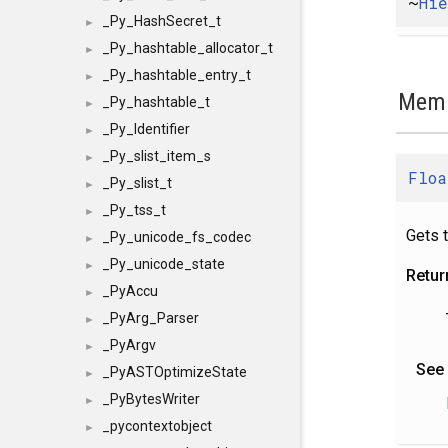
~
Hi
_Py_HashSecret_t
►
_Py_hashtable_allocator_t
►
_Py_hashtable_entry_t
►
Memb
_Py_hashtable_t
►
_Py_Identifier
►
_Py_slist_item_s
►
Floa
_Py_slist_t
►
_Py_tss_t
►
Gets t
_Py_unicode_fs_codec
►
_Py_unicode_state
►
Retur
_PyAccu
►
_PyArg_Parser
►
_PyArgv
►
See
_PyASTOptimizeState
►
_PyBytesWriter
►
_pycontextobject
►