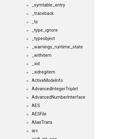
_symtable_entry
►
_traceback
►
_ts
►
_type_ignore
►
_typeobject
►
_warnings_runtime_state
►
_withitem
►
_xid
►
_xidregitem
►
ActiveModeInfo
►
AdvancedIntegerTriplet
►
AdvancedNumberInterface
►
AES
►
AESFile
►
AliasTrans
►
arc
►