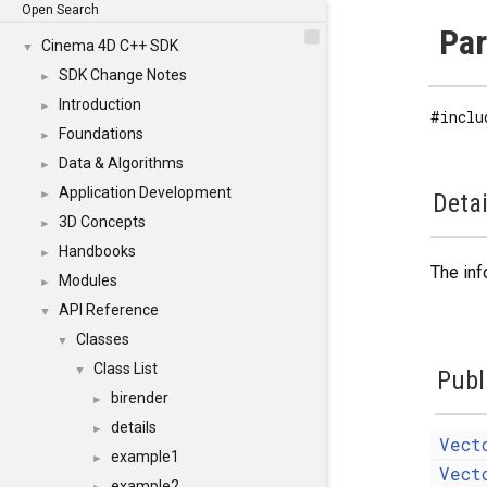
Open Search
Par
Cinema 4D C++ SDK
▼
SDK Change Notes
►
Introduction
►
#inclu
Foundations
►
Data & Algorithms
►
Application Development
►
Detai
3D Concepts
►
Handbooks
►
The inf
Modules
►
API Reference
▼
Classes
▼
Class List
▼
Publ
birender
►
details
►
Vect
example1
►
Vect
example2