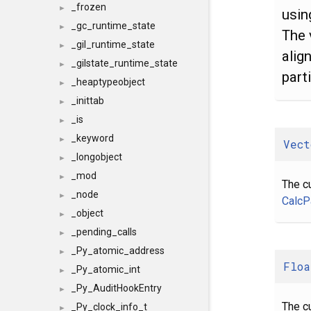
_frozen
►
usin
_gc_runtime_state
►
The 
_gil_runtime_state
►
alig
_gilstate_runtime_state
►
part
_heaptypeobject
►
_inittab
►
_is
►
_keyword
►
Vect
_longobject
►
_mod
►
The cu
_node
►
CalcPa
_object
►
_pending_calls
►
_Py_atomic_address
►
Floa
_Py_atomic_int
►
_Py_AuditHookEntry
►
The cu
_Py_clock_info_t
►