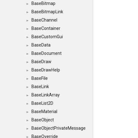
BaseBitmap
►
BaseBitmapLink
►
BaseChannel
►
BaseContainer
►
BaseCustomGui
►
BaseData
►
BaseDocument
►
BaseDraw
►
BaseDrawHelp
►
BaseFile
►
BaseLink
►
BaseLinkArray
►
BaseList2D
►
BaseMaterial
►
BaseObject
►
BaseObjectPrivateMessage
►
BaseOverride
►