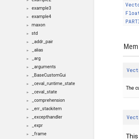
►
Vect
example3
►
Floa
example4
►
PART
maxon
►
std
►
_addr_pair
►
Memb
_alias
►
_arg
►
_arguments
►
Vect
_BaseCustomGui
►
_ceval_runtime_state
►
The cu
_ceval_state
►
_comprehension
►
_err_stackitem
►
Vect
_excepthandler
►
_expr
►
_frame
►
This