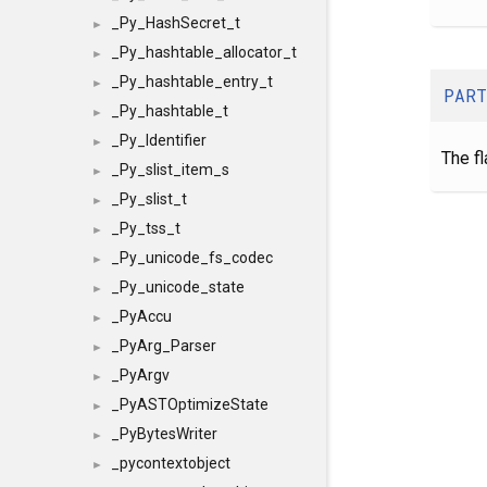
_Py_HashSecret_t
►
_Py_hashtable_allocator_t
►
_Py_hashtable_entry_t
►
PART
_Py_hashtable_t
►
_Py_Identifier
►
The fl
_Py_slist_item_s
►
_Py_slist_t
►
_Py_tss_t
►
_Py_unicode_fs_codec
►
_Py_unicode_state
►
_PyAccu
►
_PyArg_Parser
►
_PyArgv
►
_PyASTOptimizeState
►
_PyBytesWriter
►
_pycontextobject
►