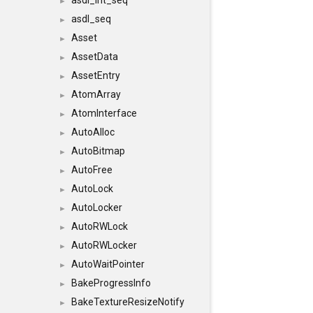
asdl_int_seq
►
asdl_seq
►
Asset
►
AssetData
►
AssetEntry
►
AtomArray
►
AtomInterface
►
AutoAlloc
►
AutoBitmap
►
AutoFree
►
AutoLock
►
AutoLocker
►
AutoRWLock
►
AutoRWLocker
►
AutoWaitPointer
►
BakeProgressInfo
►
BakeTextureResizeNotify
►