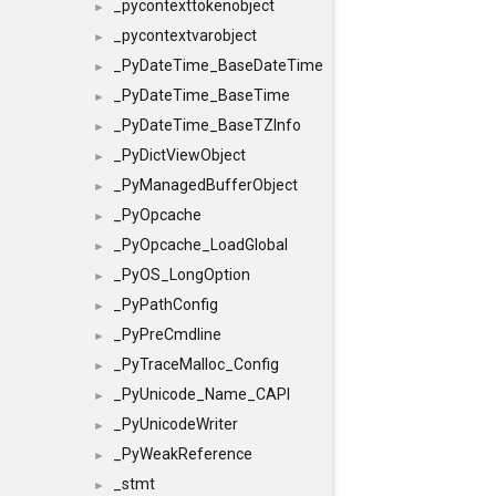
_pycontexttokenobject
►
_pycontextvarobject
►
_PyDateTime_BaseDateTime
►
_PyDateTime_BaseTime
►
_PyDateTime_BaseTZInfo
►
_PyDictViewObject
►
_PyManagedBufferObject
►
_PyOpcache
►
_PyOpcache_LoadGlobal
►
_PyOS_LongOption
►
_PyPathConfig
►
_PyPreCmdline
►
_PyTraceMalloc_Config
►
_PyUnicode_Name_CAPI
►
_PyUnicodeWriter
►
_PyWeakReference
►
_stmt
►