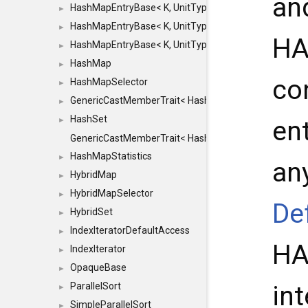
an
HashMapEntryBase< K, UnitType, ENTRY_HANDLER
►
HashMapEntryBase< K, UnitType, ENTRY_HANDLER
►
HA
HashMapEntryBase< K, UnitType, ENTRY_HANDLER,
►
HashMap
►
co
HashMapSelector
►
GenericCastMemberTrait< HashMap< K_TO, V_TO >, 
►
HashSet
►
ent
GenericCastMemberTrait< HashSet< TO >, HashSet< F
HashMapStatistics
►
any
HybridMap
►
HybridMapSelector
►
De
HybridSet
►
IndexIteratorDefaultAccess
►
HA
IndexIterator
►
OpaqueBase
►
ParallelSort
int
►
SimpleParallelSort
►