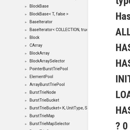
ty
BlockBase
►
Has
BlockBase< T, false >
►
BaseIterator
►
ALL
BaseIterator< COLLECTION, true >
►
Block
►
HA
CArray
►
BlockArray
►
HA
BlockArraySelector
►
PointerBurstTriePool
►
INI
ElementPool
►
ArrayBurstTriePool
►
LO
BurstTrieNode
►
BurstTrieBucket
►
HA
BurstTrieBucket< K, UnitType, SIZE >
►
BurstTrieMap
►
? 0
BurstTrieMapSelector
►