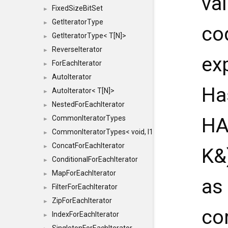
va
FixedSizeBitSet
►
GetIteratorType
►
cod
GetIteratorType< T[N]>
►
ReverseIterator
►
ex
ForEachIterator
►
AutoIterator
►
Ha
AutoIterator< T[N]>
►
NestedForEachIterator
►
CommonIteratorTypes
HA
►
CommonIteratorTypes< void, I1, I2 >
►
ConcatForEachIterator
►
K&
ConditionalForEachIterator
►
MapForEachIterator
►
as
FilterForEachIterator
►
ZipForEachIterator
►
co
IndexForEachIterator
►