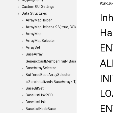
►
#inclu
Custom GUI Settings
►
Data Structures
▼
In
ArrayMapHelper
►
ArrayMapHelper< K, V, true, COMPARE, ARRAY >
►
Ha
ArrayMap
►
ArrayMapSelector
►
EN
ArraySet
►
BaseArray
►
AL
GenericCastMemberTrait< BaseArray< TO >, BaseArra
BaseArraySelector
►
BufferedBaseArraySelector
IN
►
IsZeroInitialized< BaseArray< T, MINCHUNKSIZE, ME
BaseBitSet
►
LO
BaseListLinkPOD
►
BaseListLink
►
EN
BaseListNodeBase
►