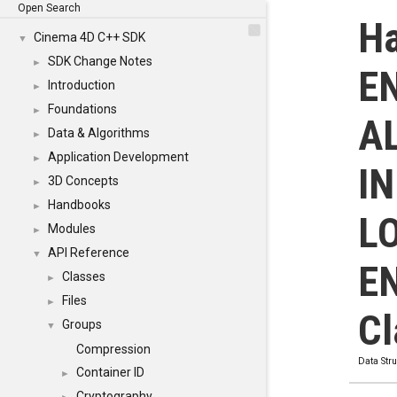
Open Search
Ha
Cinema 4D C++ SDK
▼
SDK Change Notes
►
E
Introduction
►
Foundations
►
A
Data & Algorithms
►
Application Development
►
IN
3D Concepts
►
Handbooks
►
L
Modules
►
API Reference
▼
E
Classes
►
Files
►
Cl
Groups
▼
Compression
Data Str
Container ID
►
Cryptography