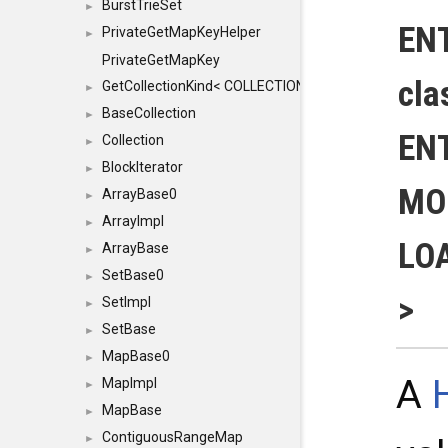
BurstTrieSet
►
EN
PrivateGetMapKeyHelper
►
PrivateGetMapKey
cla
GetCollectionKind< COLLECTION, typename SFINAEHelper
►
BaseCollection
►
EN
Collection
►
BlockIterator
►
MOD
ArrayBase0
►
ArrayImpl
►
LO
ArrayBase
►
SetBase0
►
>
SetImpl
►
SetBase
►
MapBase0
►
A
MapImpl
►
MapBase
►
ContiguousRangeMap
►