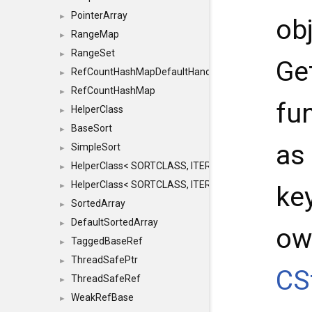
PointerArray
►
ob
RangeMap
►
RangeSet
►
Ge
RefCountHashMapDefaultHandler
►
RefCountHashMap
►
fu
HelperClass
►
BaseSort
►
as
SimpleSort
►
HelperClass< SORTCLASS, ITERATOR, CONTENT, BAS
►
HelperClass< SORTCLASS, ITERATOR, CONTENT, B
►
ke
SortedArray
►
DefaultSortedArray
►
ow
TaggedBaseRef
►
ThreadSafePtr
►
CS
ThreadSafeRef
►
WeakRefBase
►