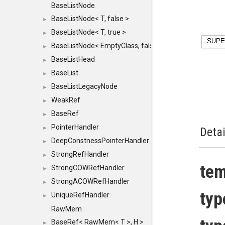
BaseListNode
BaseListNode< T, false >
►
BaseListNode< T, true >
►
BaseListNode< EmptyClass, false >
►
BaseListHead
►
BaseList
►
BaseListLegacyNode
►
WeakRef
►
BaseRef
►
PointerHandler
►
Detai
DeepConstnessPointerHandler
►
StrongRefHandler
►
tem
StrongCOWRefHandler
►
StrongACOWRefHandler
►
typ
UniqueRefHandler
►
RawMem
BaseRef< RawMem< T >, H >
►