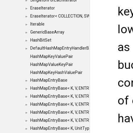
SingletonForEachIterator
►
key
EraseIterator
►
EraseIterator< COLLECTION, SWAP_ERASE, false >
►
Iterable
►
lo
GenericBaseArray
►
HashBitSet
►
as 
DefaultHashMapEntryHandlerBase
►
HashMapKeyValuePair
bu
HashMapValueKeyPair
HashMapKeyHashValuePair
con
HashMapEntryBase
►
HashMapEntryBase< K, V, ENTRY_HANDLER, HASHM
►
HashMapEntryBase< K, V, ENTRY_HANDLER, HASHM
of 
►
HashMapEntryBase< K, V, ENTRY_HANDLER, HASHMA
►
HashMapEntryBase< K, V, ENTRY_HANDLER, HASHM
►
ha
HashMapEntryBase< K, V, ENTRY_HANDLER, HASHM
►
HashMapEntryBase< K, UnitType, ENTRY_HANDLER
►