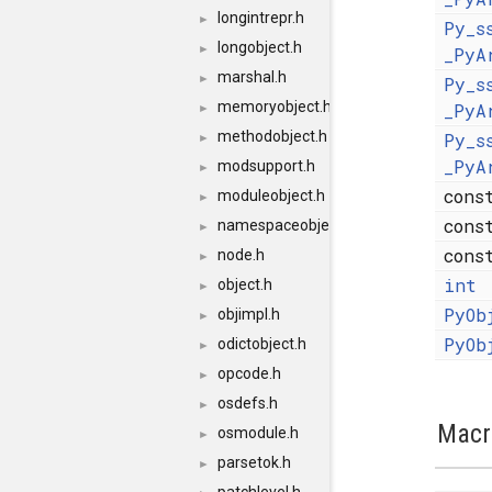
longintrepr.h
►
Py_s
longobject.h
►
_PyA
marshal.h
►
Py_s
memoryobject.h
_PyA
►
methodobject.h
Py_s
►
_PyA
modsupport.h
►
cons
moduleobject.h
►
cons
namespaceobject.h
►
cons
node.h
►
int
object.h
►
PyOb
objimpl.h
►
PyOb
odictobject.h
►
opcode.h
►
osdefs.h
►
Macr
osmodule.h
►
parsetok.h
►