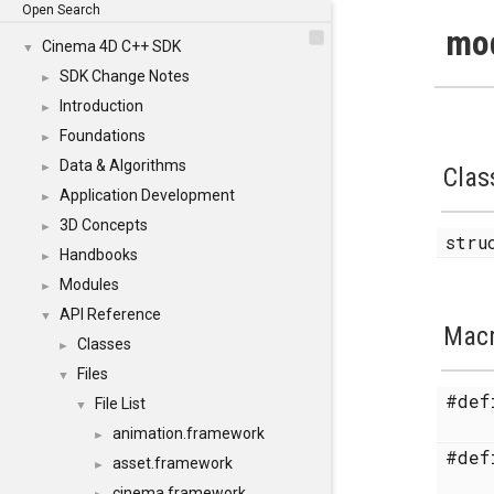
Open Search
mod
Cinema 4D C++ SDK
▼
SDK Change Notes
►
Introduction
►
Foundations
►
Data & Algorithms
►
Clas
Application Development
►
3D Concepts
►
str
Handbooks
►
Modules
►
API Reference
▼
Mac
Classes
►
Files
▼
#de
File List
▼
animation.framework
►
#de
asset.framework
►
cinema.framework