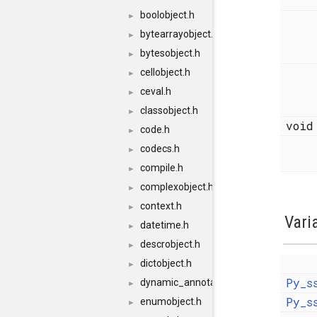
boolobject.h
►
bytearrayobject.h
►
bytesobject.h
►
cellobject.h
►
ceval.h
►
classobject.h
►
voi
code.h
►
codecs.h
►
compile.h
►
complexobject.h
►
context.h
►
Vari
datetime.h
►
descrobject.h
►
dictobject.h
►
Py_s
dynamic_annotations.h
►
Py_s
enumobject.h
►