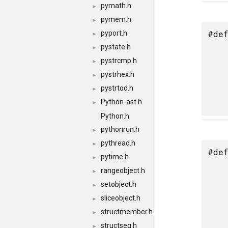
pymath.h
►
pymem.h
►
#def
pyport.h
►
pystate.h
►
pystrcmp.h
►
pystrhex.h
►
pystrtod.h
►
Python-ast.h
►
Python.h
pythonrun.h
►
pythread.h
►
#def
pytime.h
►
rangeobject.h
►
setobject.h
►
sliceobject.h
►
structmember.h
►
structseq.h
►