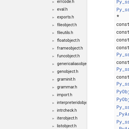
Py_s
errcode.h
►
Py_s
eval.h
►
*
exports.h
►
cons
fileobject.h
►
cons
fileutils.h
►
cons
floatobject.h
►
cons
frameobject.h
►
Py_s
funcobject.h
►
cons
genericaliasobject.h
►
Py_s
genobject.h
►
cons
graminit.h
►
Py_s
grammar.h
►
PyOb
import.h
►
PyOb
interpreteridobject.h
►
Py_s
intrcheck.h
►
_PyA
iterobject.h
►
Py_s
listobject.h
►
_PyA