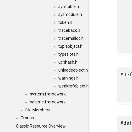
symtable.h
►
sysmodule.h
►
token.h
►
traceback.h
►
tracemalloc.h
►
tupleobject.h
►
typeslots.h
►
ucnhash.h
►
unicodeobject.h
►
#def
warnings.h
►
weakrefobject.h
►
system.framework
►
volume.framework
►
File Members
►
Groups
►
#def
Classic Resource Overview