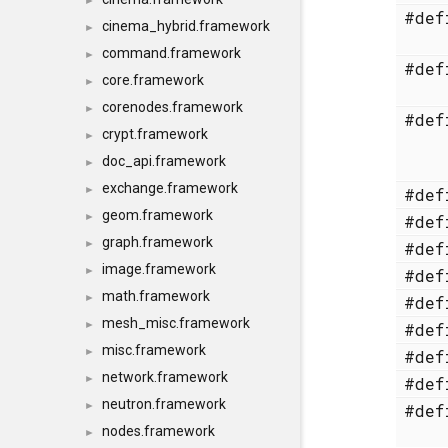
►
#de
cinema_hybrid.framework
►
command.framework
►
#de
core.framework
►
corenodes.framework
►
#de
crypt.framework
►
doc_api.framework
►
exchange.framework
►
#de
geom.framework
►
#de
graph.framework
►
#de
image.framework
►
#de
math.framework
►
#de
mesh_misc.framework
►
#de
misc.framework
►
#de
network.framework
►
#de
neutron.framework
►
#de
nodes.framework
►