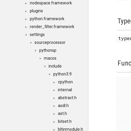
nodespace.framework
►
plugins
►
python.framework
Type
►
render_filter.framework
►
settings
▼
type
sourceprocessor
▼
pythonsp
▼
macos
▼
Func
include
▼
python3.9
▼
cpython
►
internal
►
abstract.h
►
asdl.h
►
ast.h
►
bitset.h
►
bltinmodule.h
►