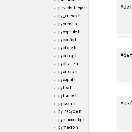
patchlevel.h
►
#def
picklebufobject.h
►
py_curses.h
►
pyarena.h
►
pycapsule.h
►
pyconfig.h
►
pyctype.h
►
#def
pydebug.h
►
pydtrace.h
►
pyerrors.h
►
pyexpat.h
►
pyfpe.h
►
pyframe.h
►
#def
pyhash.h
►
pylifecycle.h
►
pymacconfig.h
pymacro.h
►