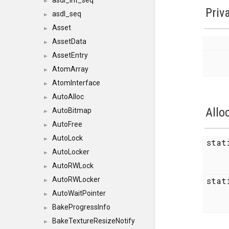
asdl_int_seq
►
Priv
asdl_seq
►
Asset
►
AssetData
►
AssetEntry
►
AtomArray
►
AtomInterface
►
AutoAlloc
►
Allo
AutoBitmap
►
AutoFree
►
AutoLock
►
sta
AutoLocker
►
AutoRWLock
►
stat
AutoRWLocker
►
AutoWaitPointer
►
BakeProgressInfo
►
BakeTextureResizeNotify
►