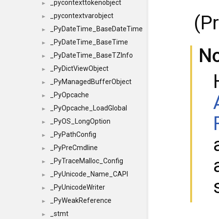
_pycontexttokenobject
►
(Pr
_pycontextvarobject
►
_PyDateTime_BaseDateTime
►
_PyDateTime_BaseTime
►
N
_PyDateTime_BaseTZInfo
►
_PyDictViewObject
►
_PyManagedBufferObject
►
_PyOpcache
►
_PyOpcache_LoadGlobal
►
_PyOS_LongOption
►
_PyPathConfig
►
_PyPreCmdline
►
_PyTraceMalloc_Config
►
_PyUnicode_Name_CAPI
►
_PyUnicodeWriter
►
_PyWeakReference
►
_stmt
►