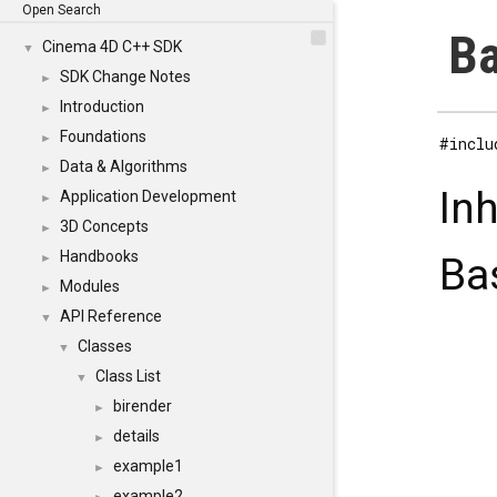
Open Search
Ba
Cinema 4D C++ SDK
▼
SDK Change Notes
►
Introduction
►
Foundations
►
#inclu
Data & Algorithms
►
In
Application Development
►
3D Concepts
►
Handbooks
Ba
►
Modules
►
API Reference
▼
Classes
▼
Class List
▼
birender
►
details
►
example1
►
example2