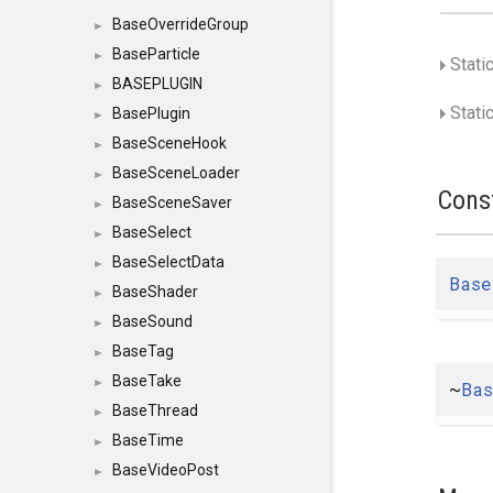
BaseOverrideGroup
►
BaseParticle
►
Stati
BASEPLUGIN
►
Static
BasePlugin
►
BaseSceneHook
►
BaseSceneLoader
►
Cons
BaseSceneSaver
►
BaseSelect
►
BaseSelectData
►
Base
BaseShader
►
BaseSound
►
BaseTag
►
BaseTake
►
~
Ba
BaseThread
►
BaseTime
►
BaseVideoPost
►