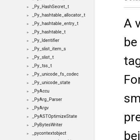
_Py_HashSecret_t
►
_Py_hashtable_allocator_t
►
A 
_Py_hashtable_entry_t
►
_Py_hashtable_t
►
be
_Py_Identifier
►
_Py_slist_item_s
►
ta
_Py_slist_t
►
_Py_tss_t
►
_Py_unicode_fs_codec
Fo
►
_Py_unicode_state
►
_PyAccu
►
sm
_PyArg_Parser
►
_PyArgv
►
pr
_PyASTOptimizeState
►
_PyBytesWriter
►
be
_pycontextobject
►