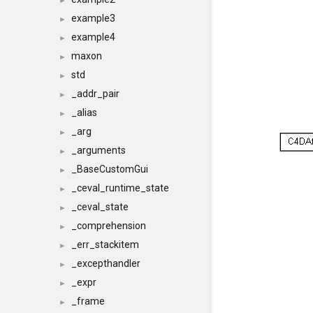
►
example3
►
example4
►
maxon
►
std
►
_addr_pair
►
_alias
►
_arg
►
_arguments
►
_BaseCustomGui
►
_ceval_runtime_state
►
_ceval_state
►
_comprehension
►
_err_stackitem
►
_excepthandler
►
_expr
►
_frame
►