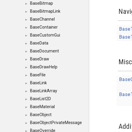
BaseBitmap
►
Navi
BaseBitmapLink
►
BaseChannel
►
BaseContainer
Base
►
BaseCustomGui
Base
►
BaseData
►
BaseDocument
►
BaseDraw
►
Misc
BaseDrawHelp
►
BaseFile
►
Base
BaseLink
►
BaseLinkArray
►
Base
BaseList2D
►
BaseMaterial
►
BaseObject
►
BaseObjectPrivateMessage
►
Addi
BaseOverride
►