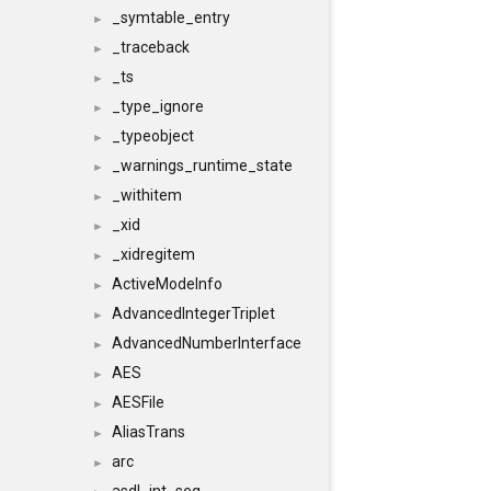
_symtable_entry
►
_traceback
►
_ts
►
_type_ignore
►
_typeobject
►
_warnings_runtime_state
►
_withitem
►
_xid
►
_xidregitem
►
ActiveModeInfo
►
AdvancedIntegerTriplet
►
AdvancedNumberInterface
►
AES
►
AESFile
►
AliasTrans
►
arc
►