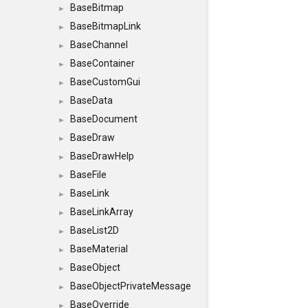
BaseBitmap
►
BaseBitmapLink
►
BaseChannel
►
BaseContainer
►
BaseCustomGui
►
BaseData
►
BaseDocument
►
BaseDraw
►
BaseDrawHelp
►
BaseFile
►
BaseLink
►
BaseLinkArray
►
BaseList2D
►
BaseMaterial
►
BaseObject
►
BaseObjectPrivateMessage
►
BaseOverride
►