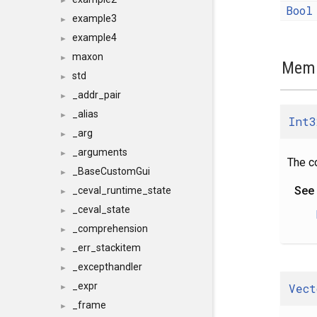
►
Bool
example3
►
example4
►
maxon
►
Memb
std
►
_addr_pair
►
_alias
►
Int3
_arg
►
_arguments
►
The c
_BaseCustomGui
►
See
_ceval_runtime_state
►
_ceval_state
►
_comprehension
►
_err_stackitem
►
_excepthandler
►
_expr
Vect
►
_frame
►