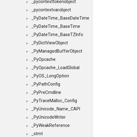
_pycontexttokenobject
►
_pycontextvarobject
►
_PyDateTime_BaseDateTime
►
_PyDateTime_BaseTime
►
_PyDateTime_BaseTZInfo
►
_PyDictViewObject
►
_PyManagedBufferObject
►
_PyOpcache
►
_PyOpcache_LoadGlobal
►
_PyOS_LongOption
►
_PyPathConfig
►
_PyPreCmdline
►
_PyTraceMalloc_Config
►
_PyUnicode_Name_CAPI
►
_PyUnicodeWriter
►
_PyWeakReference
►
_stmt
►