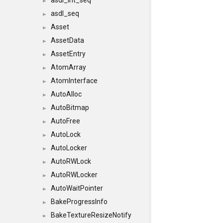
asdl_int_seq
►
asdl_seq
►
Asset
►
AssetData
►
AssetEntry
►
AtomArray
►
AtomInterface
►
AutoAlloc
►
AutoBitmap
►
AutoFree
►
AutoLock
►
AutoLocker
►
AutoRWLock
►
AutoRWLocker
►
AutoWaitPointer
►
BakeProgressInfo
►
BakeTextureResizeNotify
►