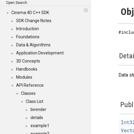
Open Search
Obj
Cinema 4D C++ SDK
▼
SDK Change Notes
►
Introduction
►
#inclu
Foundations
►
Data & Algorithms
►
Application Development
►
Detai
3D Concepts
►
Handbooks
►
Data st
Modules
►
API Reference
▼
Classes
▼
Class List
▼
Publ
birender
►
details
►
Int3
example1
►
Vect
example2