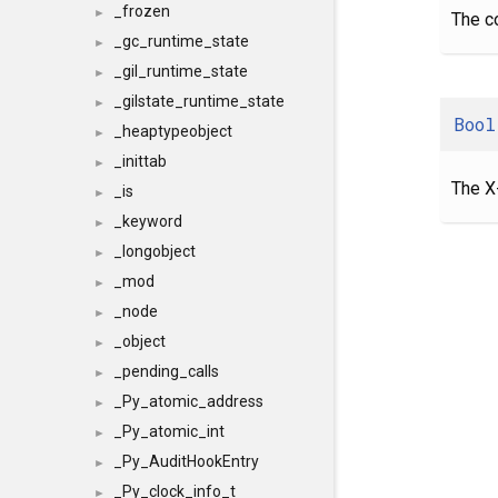
_frozen
►
The co
_gc_runtime_state
►
_gil_runtime_state
►
_gilstate_runtime_state
►
Bool
_heaptypeobject
►
_inittab
►
The X
_is
►
_keyword
►
_longobject
►
_mod
►
_node
►
_object
►
_pending_calls
►
_Py_atomic_address
►
_Py_atomic_int
►
_Py_AuditHookEntry
►
_Py_clock_info_t
►