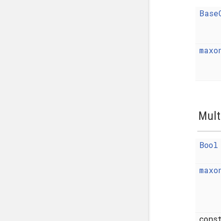
Base
maxo
Mult
Bool
maxo
con