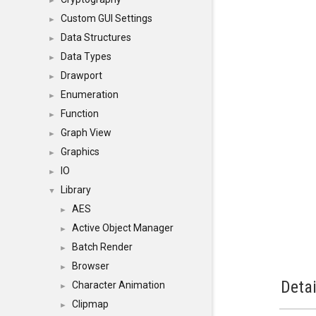
►
Custom GUI Settings
►
Data Structures
►
Data Types
►
Drawport
►
Enumeration
►
Function
►
Graph View
►
Graphics
►
IO
►
Library
▼
AES
►
Active Object Manager
►
Batch Render
►
Browser
►
Detai
Character Animation
►
Clipmap
►