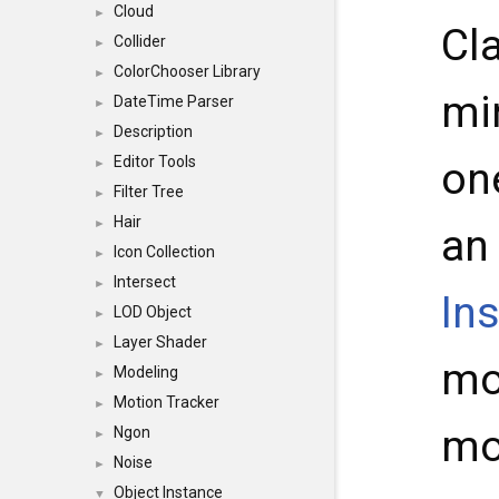
Cloud
►
Cl
Collider
►
ColorChooser Library
►
mi
DateTime Parser
►
Description
►
Editor Tools
on
►
Filter Tree
►
Hair
►
an 
Icon Collection
►
Intersect
►
In
LOD Object
►
Layer Shader
►
mo
Modeling
►
Motion Tracker
►
mo
Ngon
►
Noise
►
Object Instance
▼