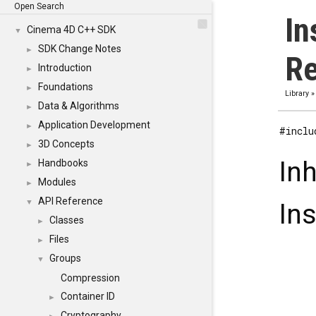
Open Search
In
Cinema 4D C++ SDK
▼
SDK Change Notes
►
Re
Introduction
►
Foundations
►
Library
Data & Algorithms
►
Application Development
►
#inclu
3D Concepts
►
In
Handbooks
►
Modules
►
API Reference
▼
In
Classes
►
Files
►
Groups
▼
Compression
Container ID
►
Cryptography