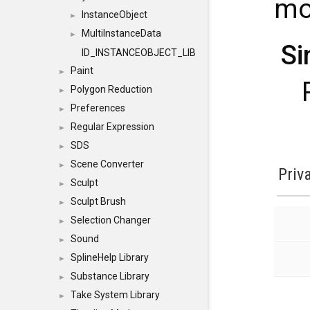
mo
InstanceObject
►
MultiInstanceData
►
Si
ID_INSTANCEOBJECT_LIB
Paint
►
Polygon Reduction
►
Preferences
►
Regular Expression
►
SDS
►
Scene Converter
►
Priv
Sculpt
►
Sculpt Brush
►
Selection Changer
►
Sound
►
SplineHelp Library
►
Substance Library
►
Take System Library
►