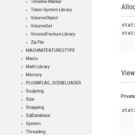
Timeline Marker
►
Allo
Token System Library
►
VolumeObject
►
sta
VolumeSet
►
stat
VoronoiFracture Library
►
Zip File
►
MACHINEFEATURESTYPE
►
Macro
►
Math Library
►
View
Memory
►
PLUGINFLAG_SCENELOADER
►
Sculpting
►
Privat
Size
►
Snapping
►
stat
SqlDatabase
►
System
►
Threading
►