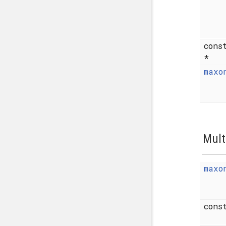
con
*
maxo
Mult
maxo
con