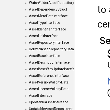
WatchFolderAssetRepositoryInterface
►
to
AssetDependencyStruct
►
AssetMetaDataInterface
►
ce
AssetTypeInterface
►
AssetIdentifierInterface
►
AssetLinkInterface
►
Se
AssetRepositoryInterface
►
DerivedAssetRepositoryDataInterface
►
AssetBaseInterface
►
AssetDescriptionInterface
►
AssetBaseWithUpdateInterface
►
AssetReferenceInterface
►
AssetVersionValidityData
►
AssetLicenseValidityData
►
AssetInterface
►
UpdatableAssetInterface
►
UpdatableAssetRepositoryInterface
►