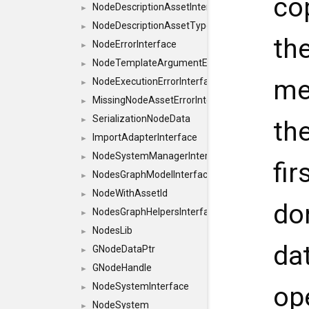
co
NodeDescriptionAssetInterface
►
NodeDescriptionAssetTypeInterface
►
th
NodeErrorInterface
►
NodeTemplateArgumentErrorInterface
►
me
NodeExecutionErrorInterface
►
MissingNodeAssetErrorInterface
►
SerializationNodeData
►
th
ImportAdapterInterface
►
NodeSystemManagerInterface
►
fi
NodesGraphModelInterface
►
NodeWithAssetId
►
do
NodesGraphHelpersInterface
►
NodesLib
►
dat
GNodeDataPtr
►
GNodeHandle
►
NodeSystemInterface
op
►
NodeSystem
►