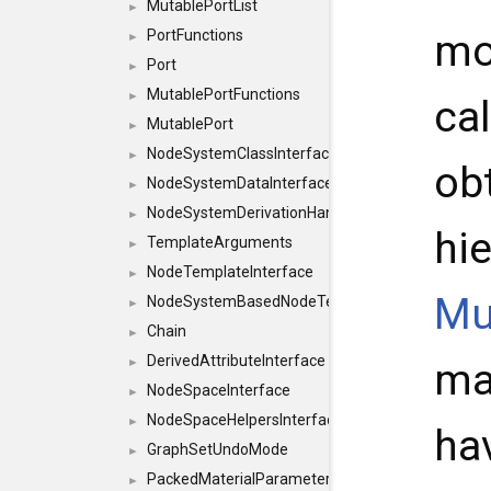
MutablePortList
►
mo
PortFunctions
►
Port
►
MutablePortFunctions
►
ca
MutablePort
►
NodeSystemClassInterface
►
ob
NodeSystemDataInterface
►
NodeSystemDerivationHandlerInterface
►
hi
TemplateArguments
►
NodeTemplateInterface
►
Mu
NodeSystemBasedNodeTemplateInterface
►
Chain
►
DerivedAttributeInterface
ma
►
NodeSpaceInterface
►
NodeSpaceHelpersInterface
►
ha
GraphSetUndoMode
►
PackedMaterialParameter
►