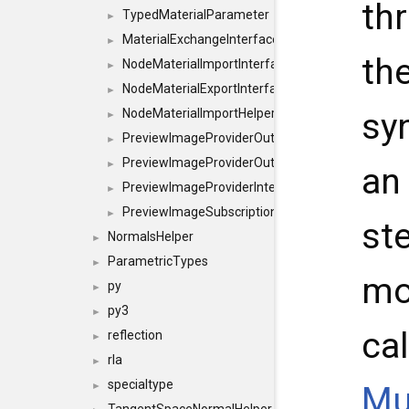
th
TypedMaterialParameter
►
MaterialExchangeInterface
►
th
NodeMaterialImportInterface
►
NodeMaterialExportInterface
►
sy
NodeMaterialImportHelperInterface
►
PreviewImageProviderOutputImage
►
PreviewImageProviderOutput
►
an
PreviewImageProviderInterface
►
PreviewImageSubscriptionInterface
►
st
NormalsHelper
►
ParametricTypes
►
mo
py
►
py3
►
cal
reflection
►
rla
►
specialtype
Mu
►