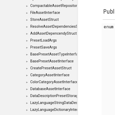
CompactableAssetRepositoryInterface
►
Publ
FileAssetInterface
►
StoreAssetStruct
►
enu
ResolveAssetDependenciesStruct
►
AddAssetDepencendyStruct
►
PresetLoadArgs
►
PresetSaveArgs
►
BasePresetAssetTypeInterface
►
BasePresetAssetInterface
►
CreatePresetAssetStruct
►
CategoryAssetInterface
►
ColorCategoryAssetInterface
►
DatabaseAssetInterface
►
DataDescriptionPresetStorageInterface
►
LazyLanguageStringDataDescriptionDefinitionInterf
►
LazyLanguageDictionaryInterface
►