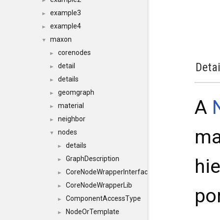
►
example3
►
example4
►
maxon
▼
corenodes
►
Detai
detail
►
details
►
geomgraph
►
A
material
►
neighbor
►
ma
nodes
▼
details
►
GraphDescription
hi
►
CoreNodeWrapperInterface
►
CoreNodeWrapperLib
►
po
ComponentAccessType
►
NodeOrTemplate
►