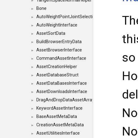
TangentSpaceNormalHelper
►
Bone
►
Th
AutoWeightPointJointSelections
►
AutoWeightInterface
►
AssetSortData
►
thi
BuildBrowserEntryData
►
AssetBrowserInterface
►
so 
CommandAssetInterface
►
AssetCreationHelper
►
Ho
AssetDatabaseStruct
►
AssetDataBasesInterface
►
de
AssetDownloadsInterface
►
DragAndDropDataAssetArray
►
KeywordAssetInterface
No
►
BaseAssetMetaData
►
CreationAssetMetaData
►
No
AssetUtilitiesInterface
►