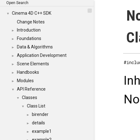
Open Search
No
Cinema 4D C++ SDK
▼
Change Notes
Introduction
►
Cl
Foundations
►
Data & Algorithms
►
Application Development
►
#inclu
Scene Elements
►
Handbooks
►
In
Modules
►
API Reference
▼
No
Classes
▼
Class List
▼
birender
►
details
►
example1
►
example2