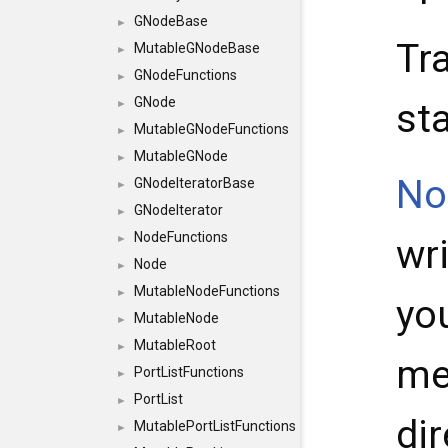
GNodeBase
►
Tr
MutableGNodeBase
►
GNodeFunctions
►
GNode
st
►
MutableGNodeFunctions
►
MutableGNode
►
No
GNodeIteratorBase
►
GNodeIterator
►
NodeFunctions
wri
►
Node
►
MutableNodeFunctions
►
yo
MutableNode
►
MutableRoot
►
me
PortListFunctions
►
PortList
►
dir
MutablePortListFunctions
►