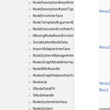
NodeDescriptionAssetInterface
►
NodeDescriptionAssetTypeInterface
►
Resu
NodeErrorInterface
►
NodeTemplateArgumentErrorInterface
►
NodeExecutionErrorInterface
►
MissingNodeAssetErrorInterface
►
SerializationNodeData
►
Resu
ImportAdapterInterface
►
NodeSystemManagerInterface
►
NodesGraphModelInterface
►
NodeWithAssetId
►
NodesGraphHelpersInterface
►
NodesLib
Resu
►
GNodeDataPtr
Bool
►
GNodeHandle
►
NodeSystemInterface
►
con
NodeSystem
►