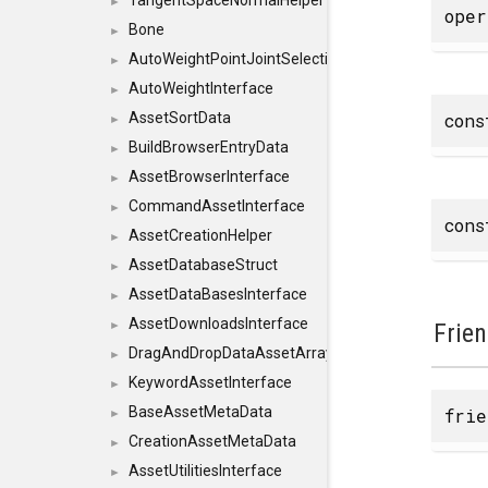
TangentSpaceNormalHelper
►
ope
Bone
►
AutoWeightPointJointSelections
►
AutoWeightInterface
►
con
AssetSortData
►
BuildBrowserEntryData
►
AssetBrowserInterface
►
CommandAssetInterface
►
con
AssetCreationHelper
►
AssetDatabaseStruct
►
AssetDataBasesInterface
►
AssetDownloadsInterface
Frie
►
DragAndDropDataAssetArray
►
KeywordAssetInterface
►
BaseAssetMetaData
frie
►
CreationAssetMetaData
►
AssetUtilitiesInterface
►