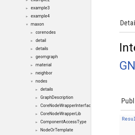
►
example3
►
example4
►
Detai
maxon
▼
corenodes
►
detail
►
Int
details
►
geomgraph
►
GN
material
►
neighbor
►
nodes
▼
details
►
GraphDescription
►
Publ
CoreNodeWrapperInterface
►
CoreNodeWrapperLib
►
Resu
ComponentAccessType
►
NodeOrTemplate
►