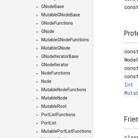
con
GNodeBase
►
MutableGNodeBase
►
GNodeFunctions
►
Prot
GNode
►
MutableGNodeFunctions
►
MutableGNode
►
con
GNodeIteratorBase
►
Nod
GNodeIterator
►
cons
NodeFunctions
►
cons
Node
►
Int
MutableNodeFunctions
►
Muta
MutableNode
►
MutableRoot
►
PortListFunctions
►
Frie
PortList
►
MutablePortListFunctions
►
cla