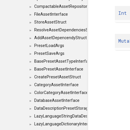
CompactableAssetRepositoryInterface
►
Int
FileAssetInterface
►
StoreAssetStruct
►
ResolveAssetDependenciesStruct
►
AddAssetDepencendyStruct
►
Muta
PresetLoadArgs
►
PresetSaveArgs
►
BasePresetAssetTypeInterface
►
BasePresetAssetInterface
►
CreatePresetAssetStruct
►
CategoryAssetInterface
►
ColorCategoryAssetInterface
►
DatabaseAssetInterface
►
DataDescriptionPresetStorageInterface
►
LazyLanguageStringDataDescriptionDefinitionInterf
►
LazyLanguageDictionaryInterface
►