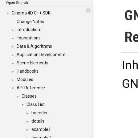
Open Search
GN
Cinema 4D C++ SDK
▼
Change Notes
Introduction
►
Re
Foundations
►
Data & Algorithms
►
Application Development
►
In
Scene Elements
►
Handbooks
►
GN
Modules
►
API Reference
▼
Classes
▼
Class List
▼
birender
►
details
►
example1
►
example2