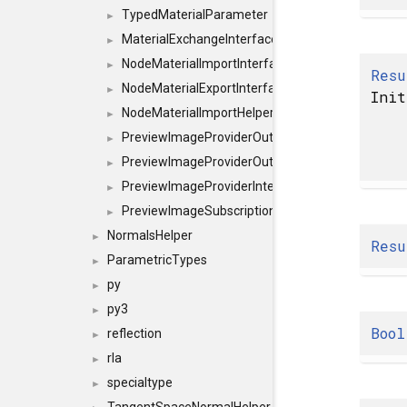
TypedMaterialParameter
►
MaterialExchangeInterface
►
NodeMaterialImportInterface
►
Resu
NodeMaterialExportInterface
►
Init
NodeMaterialImportHelperInterface
►
PreviewImageProviderOutputImage
►
PreviewImageProviderOutput
►
PreviewImageProviderInterface
►
PreviewImageSubscriptionInterface
►
NormalsHelper
►
Resu
ParametricTypes
►
py
►
py3
►
Bool
reflection
►
rla
►
specialtype
►