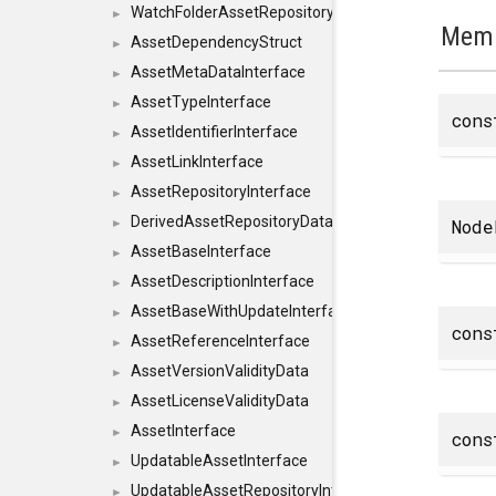
WatchFolderAssetRepositoryInterface
►
Memb
AssetDependencyStruct
►
AssetMetaDataInterface
►
AssetTypeInterface
►
con
AssetIdentifierInterface
►
AssetLinkInterface
►
AssetRepositoryInterface
►
DerivedAssetRepositoryDataInterface
Node
►
AssetBaseInterface
►
AssetDescriptionInterface
►
AssetBaseWithUpdateInterface
►
cons
AssetReferenceInterface
►
AssetVersionValidityData
►
AssetLicenseValidityData
►
AssetInterface
►
cons
UpdatableAssetInterface
►
UpdatableAssetRepositoryInterface
►