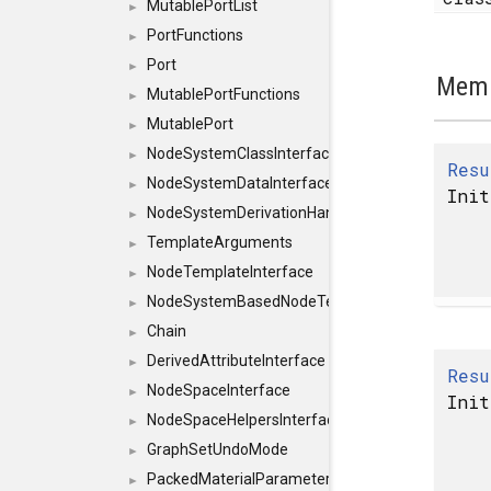
MutablePortList
►
PortFunctions
►
Port
►
Memb
MutablePortFunctions
►
MutablePort
►
NodeSystemClassInterface
►
Resu
NodeSystemDataInterface
►
Init
NodeSystemDerivationHandlerInterface
►
TemplateArguments
►
NodeTemplateInterface
►
NodeSystemBasedNodeTemplateInterface
►
Chain
►
DerivedAttributeInterface
►
Resu
NodeSpaceInterface
►
Init
NodeSpaceHelpersInterface
►
GraphSetUndoMode
►
PackedMaterialParameter
►