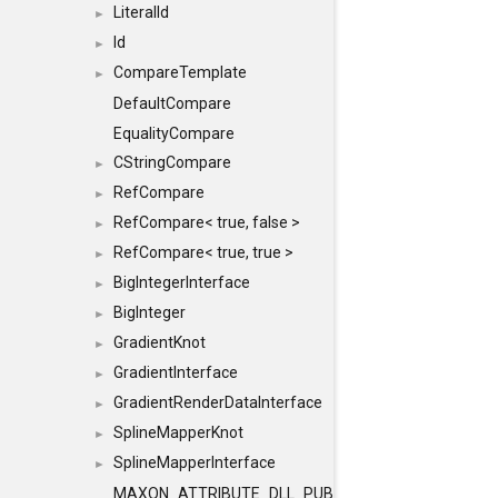
LiteralId
►
Id
►
CompareTemplate
►
DefaultCompare
EqualityCompare
CStringCompare
►
RefCompare
►
RefCompare< true, false >
►
RefCompare< true, true >
►
BigIntegerInterface
►
BigInteger
►
GradientKnot
►
GradientInterface
►
GradientRenderDataInterface
►
SplineMapperKnot
►
SplineMapperInterface
►
MAXON_ATTRIBUTE_DLL_PUBLIC