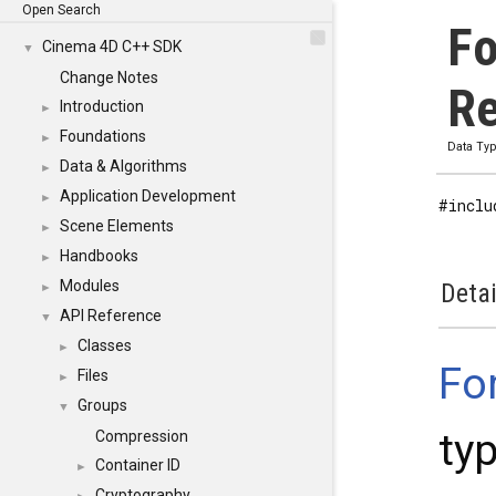
Open Search
Fo
Cinema 4D C++ SDK
▼
Change Notes
Re
Introduction
►
Foundations
►
Data Ty
Data & Algorithms
►
Application Development
►
#inclu
Scene Elements
►
Handbooks
►
Modules
Detai
►
API Reference
▼
Classes
►
Fo
Files
►
Groups
▼
typ
Compression
Container ID
►
Cryptography