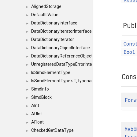
AlignedStorage
►
DefaultLValue
►
DataDictionaryInterface
Publ
►
DataDictionaryIteratorInterface
►
DataDictionaryIterator
►
Cons
DataDictionaryObjectInterface
►
Bool
DataDictionaryReferenceObjectInterface
►
UnregisteredDataTypeErrorInterface
►
IsSimdElementType
►
Cons
IsSimdElementType< T, typename SFINAEHelper< void, 
►
SimdInfo
►
SimdBlock
►
For
AInt
►
AUInt
►
AFloat
►
MAXO
CheckedGetDataType
►
For