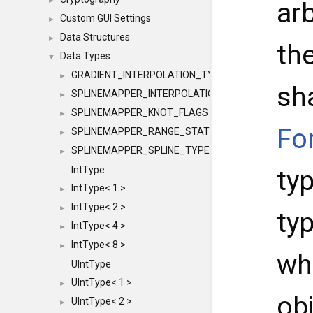
►
arb
Custom GUI Settings
►
Data Structures
►
the
Data Types
▼
GRADIENT_INTERPOLATION_TYPE
►
sh
SPLINEMAPPER_INTERPOLATION_TYPE
►
SPLINEMAPPER_KNOT_FLAGS
►
Fo
SPLINEMAPPER_RANGE_STATE
►
SPLINEMAPPER_SPLINE_TYPE
►
IntType
ty
IntType< 1 >
►
IntType< 2 >
►
ty
IntType< 4 >
►
IntType< 8 >
►
wh
UIntType
UIntType< 1 >
►
ob
UIntType< 2 >
►