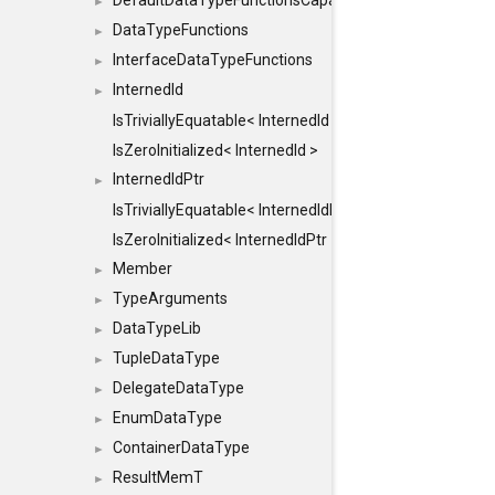
DefaultDataTypeFunctionsCapabilityFlags
►
DataTypeFunctions
►
InterfaceDataTypeFunctions
►
InternedId
►
IsTriviallyEquatable< InternedId >
IsZeroInitialized< InternedId >
InternedIdPtr
►
IsTriviallyEquatable< InternedIdPtr >
IsZeroInitialized< InternedIdPtr >
Member
►
TypeArguments
►
DataTypeLib
►
TupleDataType
►
DelegateDataType
►
EnumDataType
►
ContainerDataType
►
ResultMemT
►