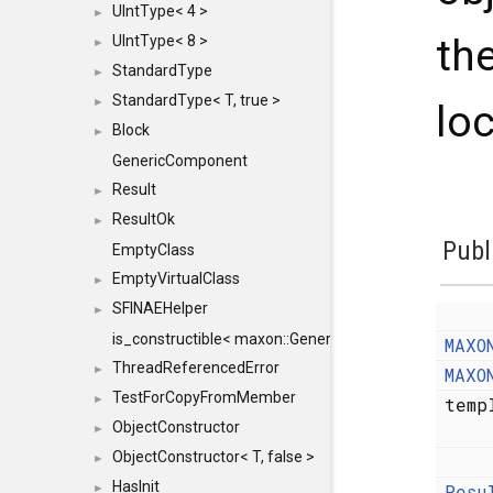
UIntType< 4 >
►
th
UIntType< 8 >
►
StandardType
►
StandardType< T, true >
►
loc
Block
►
GenericComponent
Result
►
ResultOk
►
Publ
EmptyClass
EmptyVirtualClass
►
SFINAEHelper
►
is_constructible< maxon::Generic, const maxon::Generi
MAXO
ThreadReferencedError
►
MAXO
TestForCopyFromMember
►
temp
ObjectConstructor
►
ObjectConstructor< T, false >
►
HasInit
Resu
►