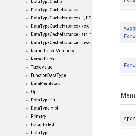
DataTypeCache
►
DataTypeCacheInstance
►
DataTypeCacheInstance< T, POLICY, true >
►
DataTypeCacheInstance< void, POLICY, true >
►
MAXO
DataTypeCacheInstance< std::nullptr_t, POLICY, true >
For
►
DataTypeCacheInstance< InvalidType, POLICY, true >
►
NamedTupleMembers
►
NamedTuple
►
For
TupleValue
►
FunctionDataType
►
DataMemBlock
►
Opt
►
Memb
DataTypePtr
►
DataTypeImpl
►
Primary
►
ope
Instantiated
►
DataType
►