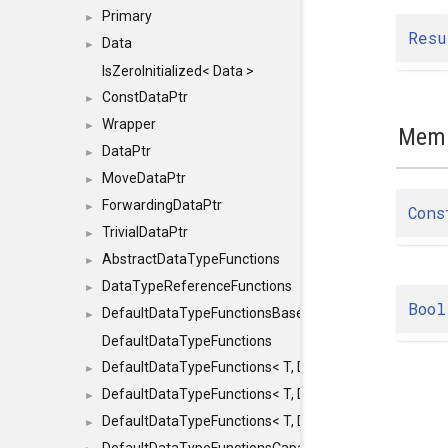
Primary
►
Resu
Data
►
IsZeroInitialized< Data >
ConstDataPtr
►
Wrapper
►
Memb
DataPtr
►
MoveDataPtr
►
ForwardingDataPtr
►
Cons
TrivialDataPtr
►
AbstractDataTypeFunctions
►
DataTypeReferenceFunctions
►
Bool
DefaultDataTypeFunctionsBase
►
DefaultDataTypeFunctions
DefaultDataTypeFunctions< T, DATATYPEMODE::SMA
►
DefaultDataTypeFunctions< T, DATATYPEMODE::SMAL
►
DefaultDataTypeFunctions< T, DATATYPEMODE::BIG >
►