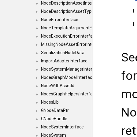
NodeDescriptionAssetInterface
►
NodeDescriptionAssetTypeInterface
►
NodeErrorInterface
►
NodeTemplateArgumentErrorInterface
►
NodeExecutionErrorInterface
►
MissingNodeAssetErrorInterface
►
SerializationNodeData
Se
►
ImportAdapterInterface
►
NodeSystemManagerInterface
►
fo
NodesGraphModelInterface
►
NodeWithAssetId
►
mo
NodesGraphHelpersInterface
►
NodesLib
►
No
GNodeDataPtr
►
GNodeHandle
►
re
NodeSystemInterface
►
NodeSystem
►