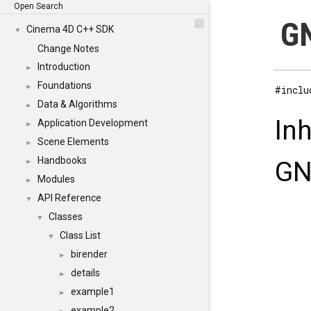
Open Search
GN
Cinema 4D C++ SDK
▼
Change Notes
Introduction
►
Foundations
►
#inclu
Data & Algorithms
►
In
Application Development
►
Scene Elements
►
Handbooks
GN
►
Modules
►
API Reference
▼
Classes
▼
Class List
▼
birender
►
details
►
example1
►
example2