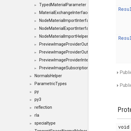
TypedMaterialParameter
►
Resu
MaterialExchangeInterface
►
NodeMaterialImportInterface
►
NodeMaterialExportInterface
►
NodeMaterialImportHelperInterface
Resu
►
PreviewImageProviderOutputImage
►
PreviewImageProviderOutput
►
PreviewImageProviderInterface
►
PreviewImageSubscriptionInterface
►
Publi
NormalsHelper
►
ParametricTypes
►
Publi
py
►
py3
►
reflection
Prot
►
rla
►
specialtype
►
voi