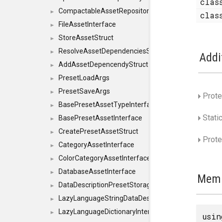
cla
CompactableAssetRepositoryInterface
►
cla
FileAssetInterface
►
StoreAssetStruct
►
ResolveAssetDependenciesStruct
►
Addi
AddAssetDepencendyStruct
►
PresetLoadArgs
►
PresetSaveArgs
►
Prote
BasePresetAssetTypeInterface
►
Stati
BasePresetAssetInterface
►
CreatePresetAssetStruct
►
Prote
CategoryAssetInterface
►
ColorCategoryAssetInterface
►
DatabaseAssetInterface
►
Memb
DataDescriptionPresetStorageInterface
►
LazyLanguageStringDataDescriptionDefinitionInterf
►
LazyLanguageDictionaryInterface
►
usi