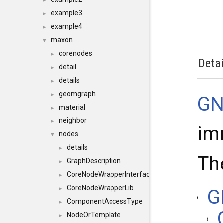
►
example3
►
example4
►
maxon
▼
corenodes
►
Detai
detail
►
details
►
geomgraph
►
GN
material
►
neighbor
►
im
nodes
▼
details
►
Th
GraphDescription
►
CoreNodeWrapperInterface
►
CoreNodeWrapperLib
►
G
ComponentAccessType
►
NodeOrTemplate
►