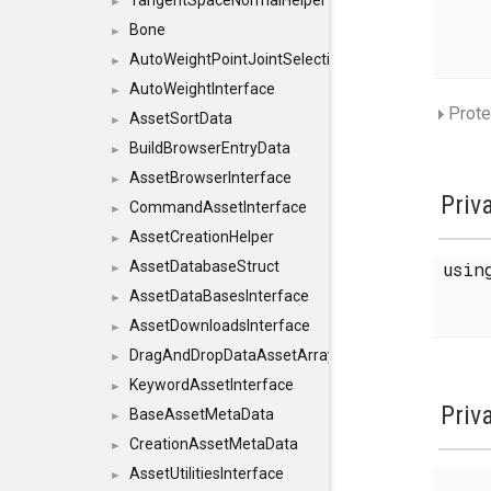
TangentSpaceNormalHelper
►
Bone
►
AutoWeightPointJointSelections
►
AutoWeightInterface
►
Prote
AssetSortData
►
BuildBrowserEntryData
►
AssetBrowserInterface
►
Priv
CommandAssetInterface
►
AssetCreationHelper
►
usi
AssetDatabaseStruct
►
AssetDataBasesInterface
►
AssetDownloadsInterface
►
DragAndDropDataAssetArray
►
KeywordAssetInterface
►
Priv
BaseAssetMetaData
►
CreationAssetMetaData
►
AssetUtilitiesInterface
►