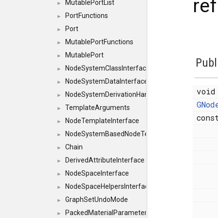
re
MutablePortList
►
PortFunctions
►
Port
►
MutablePortFunctions
►
MutablePort
►
Publ
NodeSystemClassInterface
►
NodeSystemDataInterface
►
voi
NodeSystemDerivationHandlerInterface
►
GNod
TemplateArguments
►
con
NodeTemplateInterface
►
NodeSystemBasedNodeTemplateInterface
►
Chain
►
DerivedAttributeInterface
►
NodeSpaceInterface
►
NodeSpaceHelpersInterface
►
GraphSetUndoMode
►
PackedMaterialParameter
►