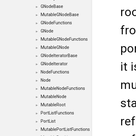
GNodeBase
►
ro
MutableGNodeBase
►
GNodeFunctions
►
fr
GNode
►
MutableGNodeFunctions
►
po
MutableGNode
►
GNodeIteratorBase
►
it 
GNodeIterator
►
NodeFunctions
►
Node
mu
►
MutableNodeFunctions
►
MutableNode
►
st
MutableRoot
►
PortListFunctions
►
re
PortList
►
MutablePortListFunctions
►