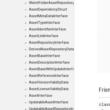
WatchFolderAssetRepositoryInterface
►
AssetDependencyStruct
►
AssetMetaDataInterface
►
AssetTypeInterface
►
AssetIdentifierInterface
►
AssetLinkInterface
►
AssetRepositoryInterface
►
DerivedAssetRepositoryDataInterface
►
AssetBaseInterface
►
AssetDescriptionInterface
►
AssetBaseWithUpdateInterface
►
AssetReferenceInterface
►
AssetVersionValidityData
►
Frie
AssetLicenseValidityData
►
AssetInterface
►
UpdatableAssetInterface
►
cla
UpdatableAssetRepositoryInterface
►