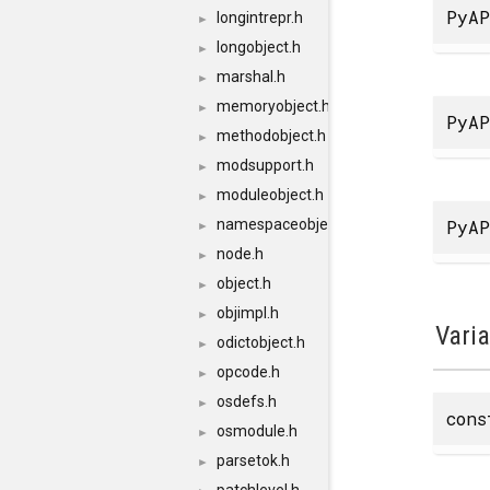
PyAP
longintrepr.h
►
longobject.h
►
marshal.h
►
memoryobject.h
►
PyAP
methodobject.h
►
modsupport.h
►
moduleobject.h
►
PyAP
namespaceobject.h
►
node.h
►
object.h
►
objimpl.h
►
Vari
odictobject.h
►
opcode.h
►
osdefs.h
►
cons
osmodule.h
►
parsetok.h
►