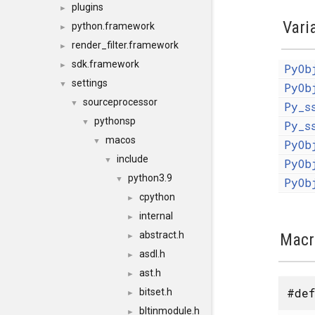
plugins
►
Vari
python.framework
►
render_filter.framework
►
sdk.framework
►
PyOb
settings
▼
PyOb
sourceprocessor
▼
Py_s
pythonsp
▼
Py_s
macos
▼
PyOb
include
▼
PyOb
python3.9
▼
PyOb
cpython
►
internal
►
abstract.h
Macr
►
asdl.h
►
ast.h
►
#def
bitset.h
►
bltinmodule.h
►