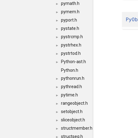
pymath.h
►
pymem.h
►
PyOb
pyport.h
►
pystate.h
►
pystrcmp.h
►
pystrhex.h
►
pystrtod.h
►
Python-ast.h
►
Python.h
pythonrun.h
►
pythread.h
►
pytime.h
►
rangeobject.h
►
setobject.h
►
sliceobject.h
►
structmember.h
►
structseq.h
►