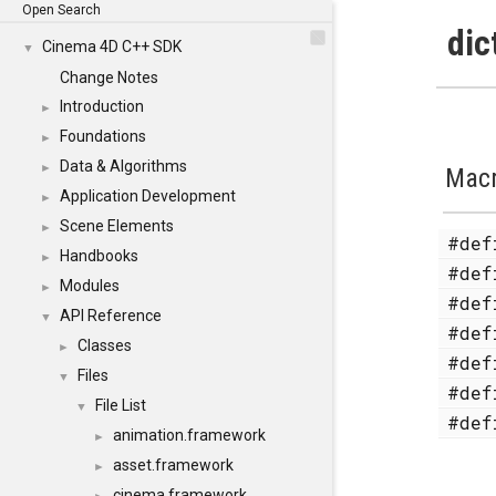
Open Search
dic
Cinema 4D C++ SDK
▼
Change Notes
Introduction
►
Foundations
►
Data & Algorithms
►
Mac
Application Development
►
Scene Elements
►
#de
Handbooks
►
#de
Modules
►
#de
API Reference
▼
#de
Classes
►
#de
Files
▼
#de
File List
▼
#de
animation.framework
►
asset.framework
►
cinema.framework