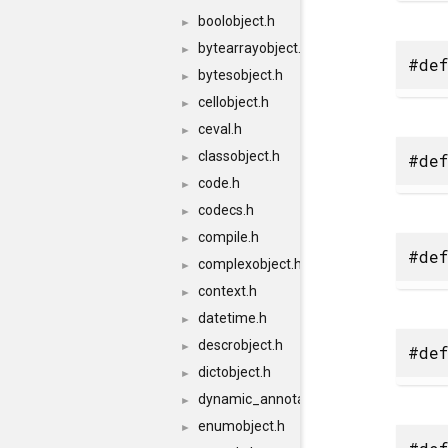
boolobject.h
►
bytearrayobject.h
►
#def
bytesobject.h
►
cellobject.h
►
ceval.h
►
classobject.h
#def
►
code.h
►
codecs.h
►
compile.h
►
#def
complexobject.h
►
context.h
►
datetime.h
►
descrobject.h
►
#def
dictobject.h
►
dynamic_annotations.h
►
enumobject.h
►