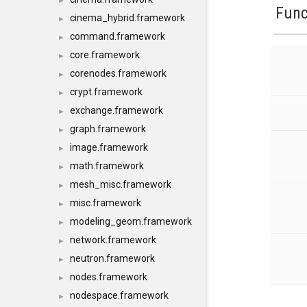
►
Func
cinema_hybrid.framework
►
command.framework
►
core.framework
►
corenodes.framework
►
crypt.framework
►
exchange.framework
►
graph.framework
►
image.framework
►
math.framework
►
mesh_misc.framework
►
misc.framework
►
modeling_geom.framework
►
network.framework
►
neutron.framework
►
nodes.framework
►
nodespace.framework
►