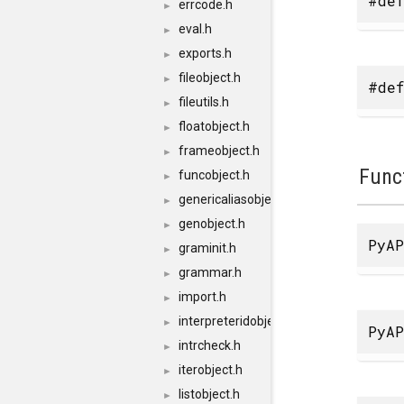
#def
errcode.h
►
eval.h
►
exports.h
►
fileobject.h
►
#def
fileutils.h
►
floatobject.h
►
frameobject.h
►
Func
funcobject.h
►
genericaliasobject.h
►
genobject.h
►
PyAP
graminit.h
►
grammar.h
►
import.h
►
interpreteridobject.h
►
PyAP
intrcheck.h
►
iterobject.h
►
listobject.h
►