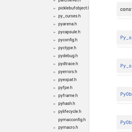
patchlevel.h
►
picklebufobject.h
con
►
py_curses.h
►
pyarena.h
►
pycapsule.h
►
Py_s
pyconfig.h
►
pyctype.h
►
pydebug.h
►
pydtrace.h
►
Py_s
pyerrors.h
►
pyexpat.h
►
pyfpe.h
►
PyOb
pyframe.h
►
pyhash.h
►
pylifecycle.h
►
pymacconfig.h
PyOb
pymacro.h
►