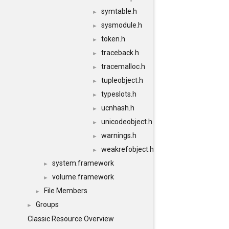
symtable.h
►
sysmodule.h
►
token.h
►
traceback.h
►
tracemalloc.h
►
tupleobject.h
►
typeslots.h
►
ucnhash.h
►
unicodeobject.h
►
warnings.h
►
weakrefobject.h
►
system.framework
►
volume.framework
►
File Members
►
Groups
►
Classic Resource Overview