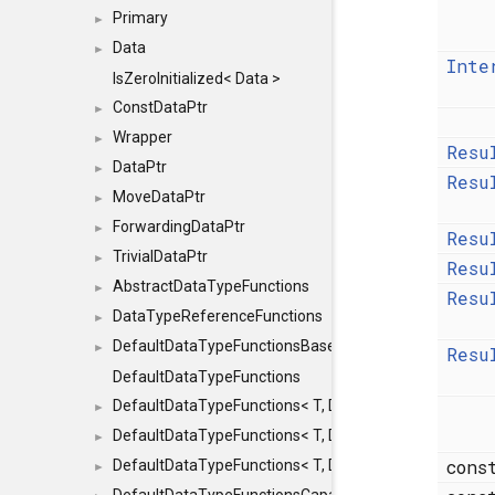
Primary
►
Data
►
Inte
IsZeroInitialized< Data >
ConstDataPtr
►
Wrapper
►
Resu
DataPtr
►
Resu
MoveDataPtr
►
ForwardingDataPtr
►
Resu
TrivialDataPtr
►
Resu
AbstractDataTypeFunctions
►
Resu
DataTypeReferenceFunctions
►
DefaultDataTypeFunctionsBase
►
Resu
DefaultDataTypeFunctions
DefaultDataTypeFunctions< T, DATATYPEMODE::SMA
►
DefaultDataTypeFunctions< T, DATATYPEMODE::SMAL
►
con
DefaultDataTypeFunctions< T, DATATYPEMODE::BIG >
►