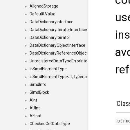
AlignedStorage
►
us
DefaultLValue
►
DataDictionaryInterface
►
DataDictionaryIteratorInterface
in
►
DataDictionaryIterator
►
DataDictionaryObjectInterface
►
av
DataDictionaryReferenceObjectInterface
►
UnregisteredDataTypeErrorInterface
►
re
IsSimdElementType
►
IsSimdElementType< T, typename SFINAEHelper< void, 
►
SimdInfo
►
SimdBlock
►
AInt
►
Clas
AUInt
►
AFloat
►
str
CheckedGetDataType
►