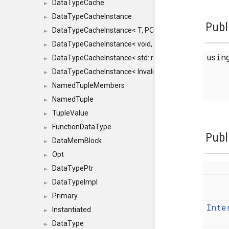
DataTypeCache
►
DataTypeCacheInstance
►
Publ
DataTypeCacheInstance< T, POLICY, true >
►
DataTypeCacheInstance< void, POLICY, true >
►
usi
DataTypeCacheInstance< std::nullptr_t, POLICY, true >
►
DataTypeCacheInstance< InvalidType, POLICY, true >
►
NamedTupleMembers
►
NamedTuple
►
TupleValue
►
FunctionDataType
►
Publ
DataMemBlock
►
Opt
►
DataTypePtr
►
DataTypeImpl
►
Primary
►
Inte
Instantiated
►
DataType
►