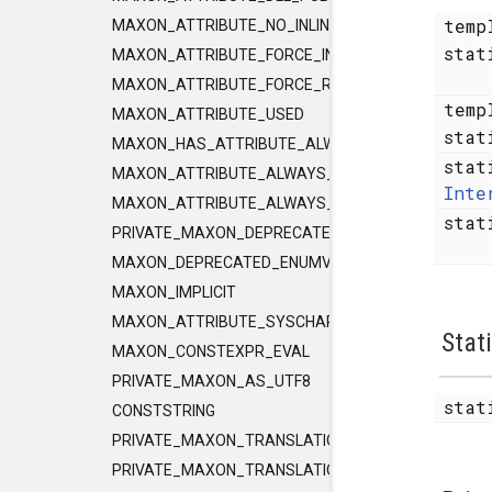
temp
MAXON_ATTRIBUTE_NO_INLINE
sta
MAXON_ATTRIBUTE_FORCE_INLINE
MAXON_ATTRIBUTE_FORCE_RELEASE_INLINE
temp
MAXON_ATTRIBUTE_USED
sta
MAXON_HAS_ATTRIBUTE_ALWAYS_CONST
sta
MAXON_ATTRIBUTE_ALWAYS_CONST
Inte
MAXON_ATTRIBUTE_ALWAYS_PURE
stat
PRIVATE_MAXON_DEPRECATED_ENUMVALUE
MAXON_DEPRECATED_ENUMVALUE
MAXON_IMPLICIT
MAXON_ATTRIBUTE_SYSCHAR_IS_CHAR
Stat
MAXON_CONSTEXPR_EVAL
PRIVATE_MAXON_AS_UTF8
stat
CONSTSTRING
PRIVATE_MAXON_TRANSLATIONUNIT_FLAGS
PRIVATE_MAXON_TRANSLATIONUNIT_FLAGS_2