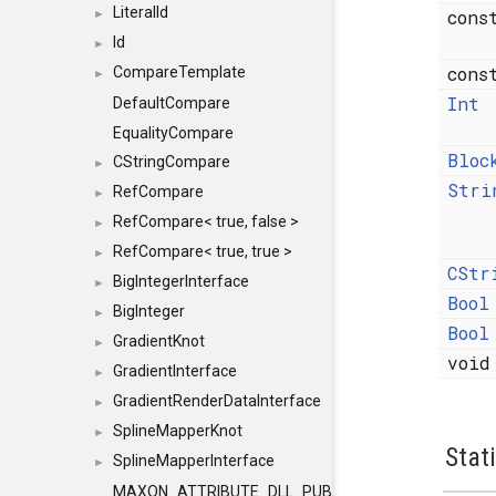
LiteralId
con
►
Id
►
con
CompareTemplate
►
Int
DefaultCompare
EqualityCompare
Bloc
CStringCompare
►
Stri
RefCompare
►
RefCompare< true, false >
►
RefCompare< true, true >
►
CStr
BigIntegerInterface
►
Bool
BigInteger
►
Bool
GradientKnot
►
voi
GradientInterface
►
GradientRenderDataInterface
►
SplineMapperKnot
►
Stat
SplineMapperInterface
►
MAXON_ATTRIBUTE_DLL_PUBLIC