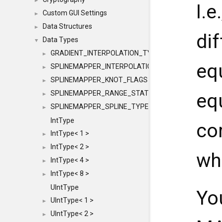
►
I.e
Custom GUI Settings
►
Data Structures
►
di
Data Types
▼
GRADIENT_INTERPOLATION_TYPE
►
equ
SPLINEMAPPER_INTERPOLATION_TYPE
►
SPLINEMAPPER_KNOT_FLAGS
►
SPLINEMAPPER_RANGE_STATE
eq
►
SPLINEMAPPER_SPLINE_TYPE
►
IntType
co
IntType< 1 >
►
IntType< 2 >
►
wh
IntType< 4 >
►
IntType< 8 >
►
UIntType
Yo
UIntType< 1 >
►
UIntType< 2 >
►