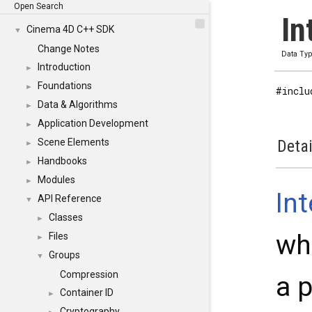
Open Search
In
Cinema 4D C++ SDK
▼
Change Notes
Data Ty
Introduction
►
Foundations
►
#inclu
Data & Algorithms
►
Application Development
►
Scene Elements
Detai
►
Handbooks
►
Modules
►
In
API Reference
▼
Classes
►
wh
Files
►
Groups
▼
Compression
a 
Container ID
►
Cryptography