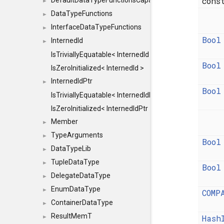
con
DefaultDataTypeFunctionsCapabilityFlags
►
DataTypeFunctions
►
InterfaceDataTypeFunctions
►
Bool
InternedId
►
IsTriviallyEquatable< InternedId >
Bool
IsZeroInitialized< InternedId >
InternedIdPtr
►
Bool
IsTriviallyEquatable< InternedIdPtr >
IsZeroInitialized< InternedIdPtr >
Member
►
TypeArguments
►
Bool
DataTypeLib
►
TupleDataType
►
Bool
DelegateDataType
►
EnumDataType
►
COMP
ContainerDataType
►
ResultMemT
Hash
►