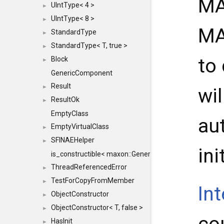
MA
UIntType< 4 >
►
UIntType< 8 >
►
MA
StandardType
►
StandardType< T, true >
►
to
Block
►
GenericComponent
Result
►
wil
ResultOk
►
EmptyClass
au
EmptyVirtualClass
►
SFINAEHelper
►
ini
is_constructible< maxon::Generic, const maxon::Generi
ThreadReferencedError
►
TestForCopyFromMember
►
In
ObjectConstructor
►
ObjectConstructor< T, false >
►
co
HasInit
►