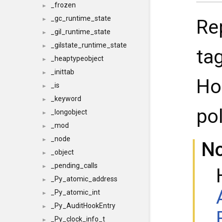
_frozen
►
_gc_runtime_state
Re
►
_gil_runtime_state
►
_gilstate_runtime_state
►
tag
_heaptypeobject
►
_inittab
►
Ho
_is
►
_keyword
►
po
_longobject
►
_mod
►
_node
►
N
_object
►
_pending_calls
►
_Py_atomic_address
►
_Py_atomic_int
►
_Py_AuditHookEntry
►
_Py_clock_info_t
►