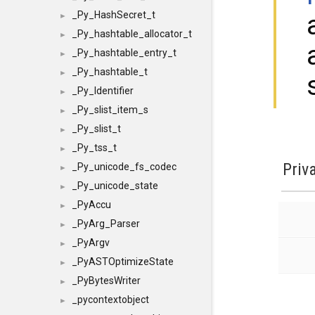
_Py_HashSecret_t
►
_Py_hashtable_allocator_t
►
_Py_hashtable_entry_t
►
_Py_hashtable_t
►
_Py_Identifier
►
_Py_slist_item_s
►
_Py_slist_t
►
_Py_tss_t
►
Priv
_Py_unicode_fs_codec
►
_Py_unicode_state
►
_PyAccu
►
_PyArg_Parser
►
_PyArgv
►
_PyASTOptimizeState
►
_PyBytesWriter
►
_pycontextobject
►