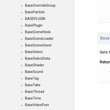
BaseOverrideGroup
►
BaseParticle
►
BASEPLUGIN
►
BasePlugin
►
BaseSceneHook
►
Base
BaseSceneLoader
►
BaseSceneSaver
►
Gets t
BaseSelect
►
BaseSelectData
►
Retur
BaseShader
►
BaseSound
►
BaseTag
►
BaseTake
►
BaseThread
►
BaseTime
►
BaseVideoPost
►