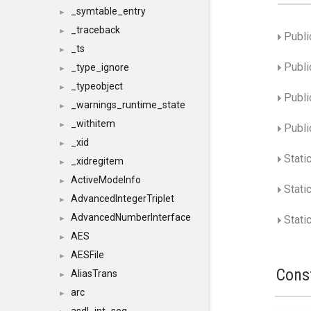
_symtable_entry
►
_traceback
►
Publi
_ts
►
Publi
_type_ignore
►
_typeobject
►
Publi
_warnings_runtime_state
►
_withitem
►
Publi
_xid
►
Stati
_xidregitem
►
ActiveModeInfo
►
Stati
AdvancedIntegerTriplet
►
AdvancedNumberInterface
Static
►
AES
►
AESFile
►
Cons
AliasTrans
►
arc
►