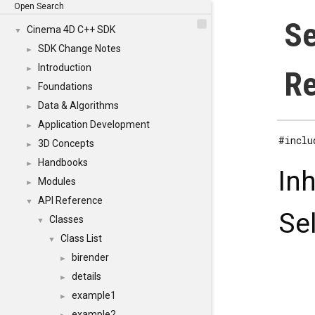
Open Search
Se
Cinema 4D C++ SDK
▼
SDK Change Notes
►
Introduction
►
Re
Foundations
►
Data & Algorithms
►
Application Development
►
#inclu
3D Concepts
►
Handbooks
►
In
Modules
►
API Reference
▼
Se
Classes
▼
Class List
▼
birender
►
details
►
example1
►
example2