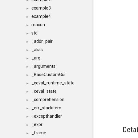
►
example3
►
example4
►
maxon
►
std
►
_addr_pair
►
_alias
►
_arg
►
_arguments
►
_BaseCustomGui
►
_ceval_runtime_state
►
_ceval_state
►
_comprehension
►
_err_stackitem
►
_excepthandler
►
_expr
►
Detai
_frame
►