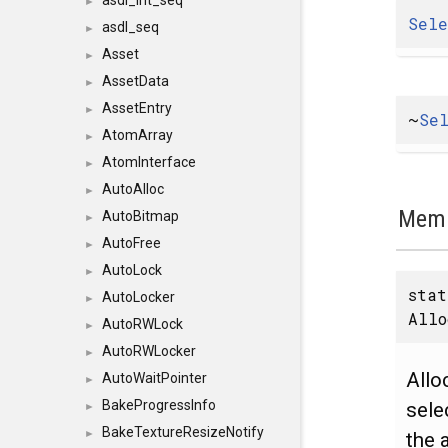
asdl_int_seq
►
Sele
asdl_seq
►
Asset
►
AssetData
►
AssetEntry
►
~
Se
AtomArray
►
AtomInterface
►
AutoAlloc
►
Memb
AutoBitmap
►
AutoFree
►
AutoLock
►
sta
AutoLocker
►
Allo
AutoRWLock
►
AutoRWLocker
►
Allo
AutoWaitPointer
►
BakeProgressInfo
sele
►
BakeTextureResizeNotify
►
the 