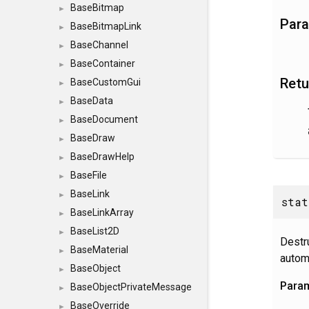
BaseBitmap
►
Par
BaseBitmapLink
►
BaseChannel
►
BaseContainer
►
Retu
BaseCustomGui
►
BaseData
►
BaseDocument
►
BaseDraw
►
BaseDrawHelp
►
BaseFile
►
BaseLink
►
stat
BaseLinkArray
►
BaseList2D
►
Destr
BaseMaterial
►
autom
BaseObject
►
Para
BaseObjectPrivateMessage
►
BaseOverride
►