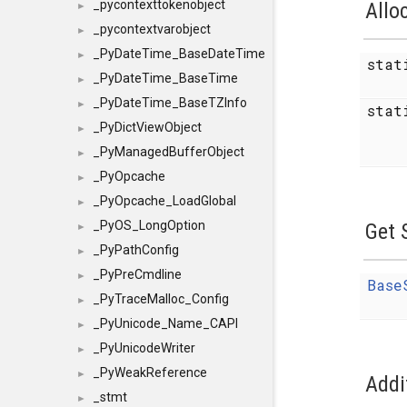
_pycontexttokenobject
Allo
►
_pycontextvarobject
►
_PyDateTime_BaseDateTime
►
sta
_PyDateTime_BaseTime
►
_PyDateTime_BaseTZInfo
►
stat
_PyDictViewObject
►
_PyManagedBufferObject
►
_PyOpcache
►
_PyOpcache_LoadGlobal
►
_PyOS_LongOption
Get 
►
_PyPathConfig
►
_PyPreCmdline
►
Base
_PyTraceMalloc_Config
►
_PyUnicode_Name_CAPI
►
_PyUnicodeWriter
►
_PyWeakReference
►
Addi
_stmt
►