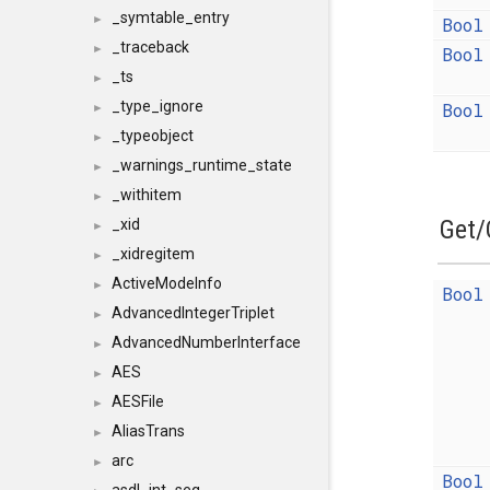
_symtable_entry
►
Bool
_traceback
►
Bool
_ts
►
_type_ignore
Bool
►
_typeobject
►
_warnings_runtime_state
►
_withitem
►
Get/
_xid
►
_xidregitem
►
ActiveModeInfo
►
Bool
AdvancedIntegerTriplet
►
AdvancedNumberInterface
►
AES
►
AESFile
►
AliasTrans
►
arc
►
Bool