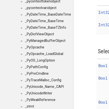
_pycontexttokenobject
►
_pycontextvarobject
►
Int3
_PyDateTime_BaseDateTime
►
_PyDateTime_BaseTime
►
Int3
_PyDateTime_BaseTZInfo
►
_PyDictViewObject
►
_PyManagedBufferObject
►
_PyOpcache
►
Sele
_PyOpcache_LoadGlobal
►
_PyOS_LongOption
►
Bool
_PyPathConfig
►
_PyPreCmdline
►
Bool
_PyTraceMalloc_Config
►
_PyUnicode_Name_CAPI
►
_PyUnicodeWriter
►
_PyWeakReference
►
Bool
_stmt
►