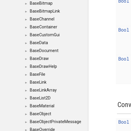
Bool
BaseBitmap
►
BaseBitmapLink
►
BaseChannel
►
BaseContainer
►
Bool
BaseCustomGui
►
BaseData
►
BaseDocument
►
Bool
BaseDraw
►
BaseDrawHelp
►
BaseFile
►
BaseLink
►
BaseLinkArray
►
BaseList2D
►
Conv
BaseMaterial
►
BaseObject
►
Bool
BaseObjectPrivateMessage
►
BaseOverride
►