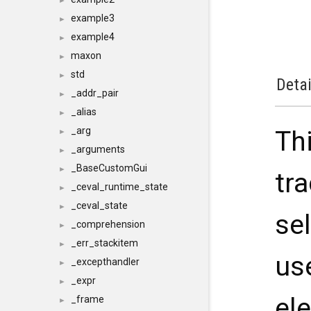
►
example3
►
example4
►
maxon
►
std
►
Detai
_addr_pair
►
_alias
►
_arg
Th
►
_arguments
►
_BaseCustomGui
►
tr
_ceval_runtime_state
►
_ceval_state
►
sel
_comprehension
►
_err_stackitem
►
us
_excepthandler
►
_expr
►
el
_frame
►