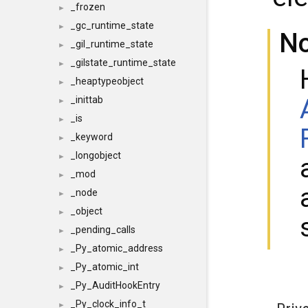
_frozen
►
_gc_runtime_state
►
N
_gil_runtime_state
►
_gilstate_runtime_state
►
_heaptypeobject
►
_inittab
►
_is
►
_keyword
►
_longobject
►
_mod
►
_node
►
_object
►
_pending_calls
►
_Py_atomic_address
►
_Py_atomic_int
►
_Py_AuditHookEntry
►
_Py_clock_info_t
►