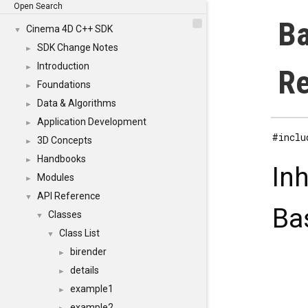
Open Search
Ba
Cinema 4D C++ SDK
▼
SDK Change Notes
►
Introduction
►
Re
Foundations
►
Data & Algorithms
►
Application Development
►
#inclu
3D Concepts
►
Handbooks
►
In
Modules
►
API Reference
▼
Ba
Classes
▼
Class List
▼
birender
►
details
►
example1
►
example2