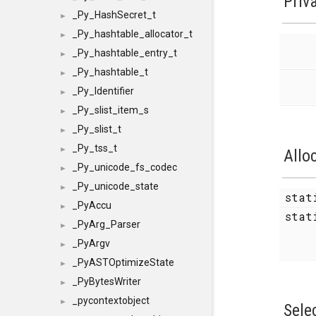
Priv
_Py_HashSecret_t
►
_Py_hashtable_allocator_t
►
_Py_hashtable_entry_t
►
_Py_hashtable_t
►
_Py_Identifier
►
_Py_slist_item_s
►
_Py_slist_t
►
_Py_tss_t
►
Allo
_Py_unicode_fs_codec
►
_Py_unicode_state
►
sta
_PyAccu
►
stat
_PyArg_Parser
►
_PyArgv
►
_PyASTOptimizeState
►
_PyBytesWriter
►
_pycontextobject
►
Sele