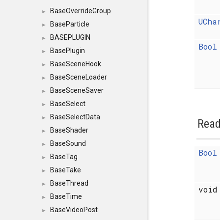
BaseOverrideGroup
►
UCha
BaseParticle
►
BASEPLUGIN
►
Bool
BasePlugin
►
BaseSceneHook
►
BaseSceneLoader
►
BaseSceneSaver
►
BaseSelect
►
BaseSelectData
►
Read
BaseShader
►
BaseSound
►
Bool
BaseTag
►
BaseTake
►
BaseThread
►
voi
BaseTime
►
BaseVideoPost
►