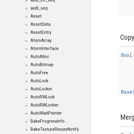
asdl_int_seq
►
asdl_seq
►
Asset
►
AssetData
►
AssetEntry
►
Copy
AtomArray
►
AtomInterface
►
Bool
AutoAlloc
►
AutoBitmap
►
AutoFree
►
AutoLock
►
AutoLocker
►
Base
AutoRWLock
►
AutoRWLocker
►
AutoWaitPointer
►
Merg
BakeProgressInfo
►
BakeTextureResizeNotify
►