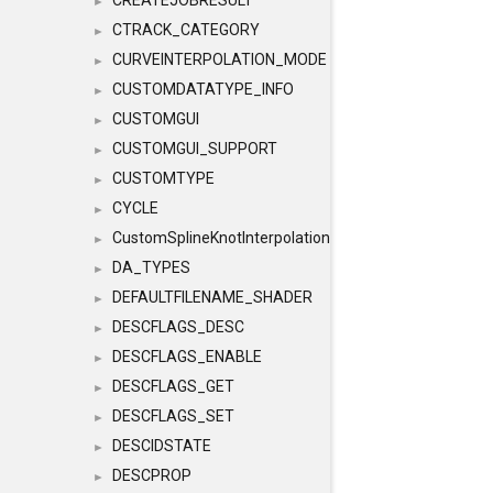
CREATEJOBRESULT
►
CTRACK_CATEGORY
►
CURVEINTERPOLATION_MODE
►
CUSTOMDATATYPE_INFO
►
CUSTOMGUI
►
CUSTOMGUI_SUPPORT
►
CUSTOMTYPE
►
CYCLE
►
CustomSplineKnotInterpolation
►
DA_TYPES
►
DEFAULTFILENAME_SHADER
►
DESCFLAGS_DESC
►
DESCFLAGS_ENABLE
►
DESCFLAGS_GET
►
DESCFLAGS_SET
►
DESCIDSTATE
►
DESCPROP
►