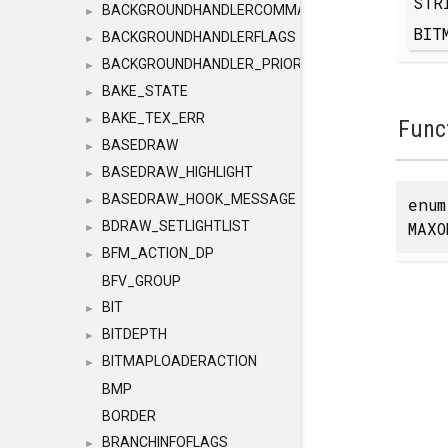
STR
BACKGROUNDHANDLERCOMMAND
►
BIT
BACKGROUNDHANDLERFLAGS
►
BACKGROUNDHANDLER_PRIORITY
►
BAKE_STATE
►
BAKE_TEX_ERR
►
Func
BASEDRAW
►
BASEDRAW_HIGHLIGHT
►
BASEDRAW_HOOK_MESSAGE
enu
►
MAXO
BDRAW_SETLIGHTLIST
►
BFM_ACTION_DP
►
BFV_GROUP
BIT
►
BITDEPTH
►
BITMAPLOADERACTION
►
BMP
BORDER
BRANCHINFOFLAGS
►