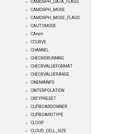
CAMORPH_DATA_FLAGS
►
CAMORPH_MODE
►
CAMORPH_MODE_FLAGS
►
CAUTOMODE
►
CAnim
►
CCURVE
►
CHANNEL
►
CHECKISRUNNING
►
CHECKVALUEFORMAT
►
CHECKVALUERANGE
►
CINEMAINFO
►
CINTERPOLATION
►
CKEYPRESET
►
CLIPBOARDOWNER
►
CLIPBOARDTYPE
►
CLOOP
►
CLOUD_CELL_SIZE
►