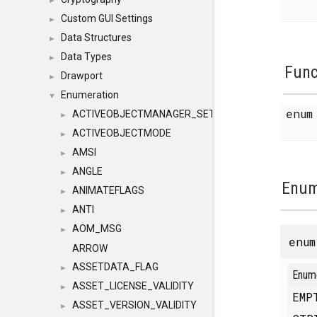
►
Custom GUI Settings
►
Data Structures
►
Data Types
►
Func
Drawport
►
Enumeration
▼
enu
ACTIVEOBJECTMANAGER_SETOBJECTS
►
ACTIVEOBJECTMODE
►
AMSI
►
ANGLE
►
Enum
ANIMATEFLAGS
►
ANTI
►
AOM_MSG
►
enu
ARROW
ASSETDATA_FLAG
►
Enum
ASSET_LICENSE_VALIDITY
►
EM
ASSET_VERSION_VALIDITY
►