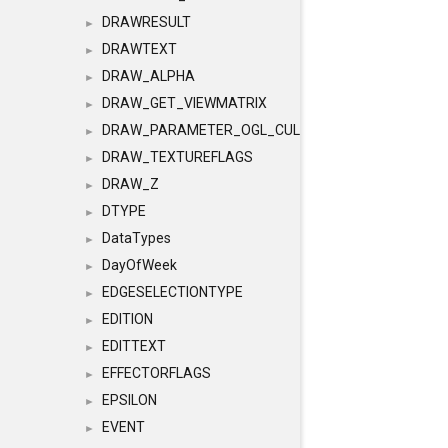
DRAWRESULT
►
DRAWTEXT
►
DRAW_ALPHA
►
DRAW_GET_VIEWMATRIX
►
DRAW_PARAMETER_OGL_CULLING
►
DRAW_TEXTUREFLAGS
►
DRAW_Z
►
DTYPE
►
DataTypes
►
DayOfWeek
►
EDGESELECTIONTYPE
►
EDITION
►
EDITTEXT
►
EFFECTORFLAGS
►
EPSILON
►
EVENT
►