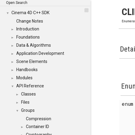
Open Search
CL
Cinema 4D C++ SDK
▼
Change Notes
Enumera
Introduction
►
Foundations
►
Data & Algorithms
►
Detai
Application Development
►
Scene Elements
►
Handbooks
►
Modules
►
Enum
API Reference
▼
Classes
►
Files
enu
►
Groups
▼
Compression
Container ID
►
Cryptography