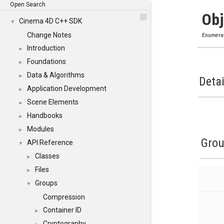
Open Search
Obj
Cinema 4D C++ SDK
▼
Change Notes
Enumera
Introduction
►
Foundations
►
Data & Algorithms
►
Detai
Application Development
►
Scene Elements
►
Handbooks
►
Modules
►
Gro
API Reference
▼
Classes
►
Files
►
Groups
▼
Compression
Container ID
►
Cryptography