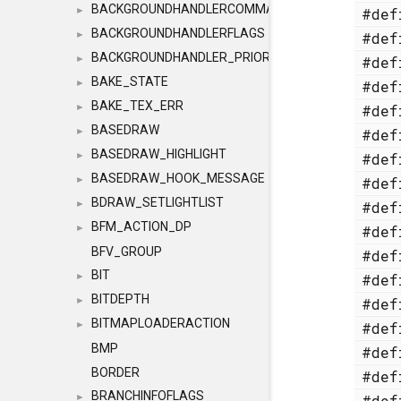
BACKGROUNDHANDLERCOMMAND
#de
►
BACKGROUNDHANDLERFLAGS
#de
►
BACKGROUNDHANDLER_PRIORITY
#de
►
BAKE_STATE
#de
►
BAKE_TEX_ERR
#de
►
BASEDRAW
#de
►
BASEDRAW_HIGHLIGHT
#de
►
BASEDRAW_HOOK_MESSAGE
#de
►
BDRAW_SETLIGHTLIST
#de
►
BFM_ACTION_DP
#de
►
BFV_GROUP
#de
BIT
#de
►
BITDEPTH
#de
►
BITMAPLOADERACTION
#de
►
BMP
#de
BORDER
#de
BRANCHINFOFLAGS
#de
►