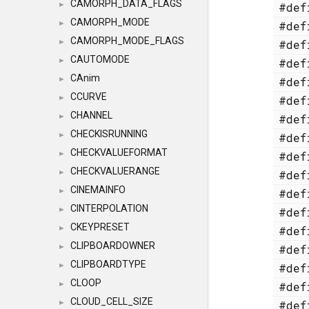
CAMORPH_DATA_FLAGS
#de
►
CAMORPH_MODE
#de
►
CAMORPH_MODE_FLAGS
#de
►
CAUTOMODE
#de
►
CAnim
#de
►
CCURVE
#de
►
CHANNEL
#de
►
CHECKISRUNNING
#de
►
CHECKVALUEFORMAT
#de
►
CHECKVALUERANGE
#de
►
CINEMAINFO
#de
►
CINTERPOLATION
#de
►
CKEYPRESET
#de
►
CLIPBOARDOWNER
#de
►
CLIPBOARDTYPE
#de
►
CLOOP
#de
►
CLOUD_CELL_SIZE
#de
►