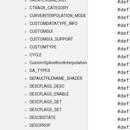
CREATEJOBRESULT
#de
►
CTRACK_CATEGORY
#de
►
CURVEINTERPOLATION_MODE
#de
►
CUSTOMDATATYPE_INFO
#de
►
CUSTOMGUI
#de
►
CUSTOMGUI_SUPPORT
#de
►
CUSTOMTYPE
#de
►
CYCLE
#de
►
CustomSplineKnotInterpolation
#de
►
DA_TYPES
#de
►
DEFAULTFILENAME_SHADER
#de
►
DESCFLAGS_DESC
#de
►
DESCFLAGS_ENABLE
#de
►
DESCFLAGS_GET
#de
►
DESCFLAGS_SET
#de
►
DESCIDSTATE
#de
►
DESCPROP
#de
►