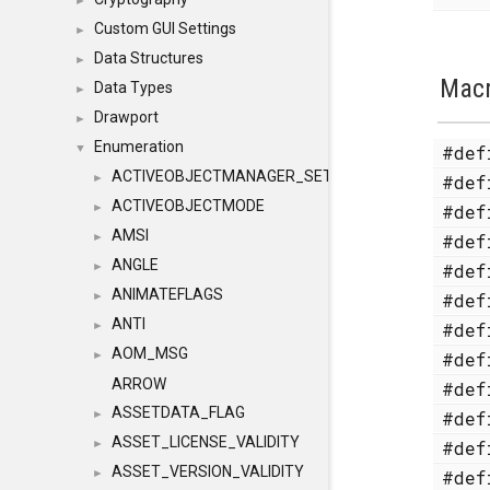
►
Custom GUI Settings
►
Data Structures
►
Mac
Data Types
►
Drawport
►
Enumeration
#de
▼
ACTIVEOBJECTMANAGER_SETOBJECTS
#de
►
ACTIVEOBJECTMODE
#de
►
AMSI
#de
►
ANGLE
#de
►
ANIMATEFLAGS
#de
►
ANTI
#de
►
AOM_MSG
#de
►
ARROW
#de
ASSETDATA_FLAG
#de
►
ASSET_LICENSE_VALIDITY
#de
►
ASSET_VERSION_VALIDITY
#de
►