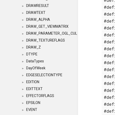
#de
DRAWRESULT
#de
►
DRAWTEXT
#de
►
DRAW_ALPHA
#de
►
DRAW_GET_VIEWMATRIX
#de
►
DRAW_PARAMETER_OGL_CULLING
#de
►
DRAW_TEXTUREFLAGS
#de
►
DRAW_Z
#de
►
DTYPE
#de
►
DataTypes
#de
►
DayOfWeek
#de
►
EDGESELECTIONTYPE
#de
►
EDITION
#de
►
EDITTEXT
#de
►
EFFECTORFLAGS
#de
►
EPSILON
#de
►
EVENT
#de
►