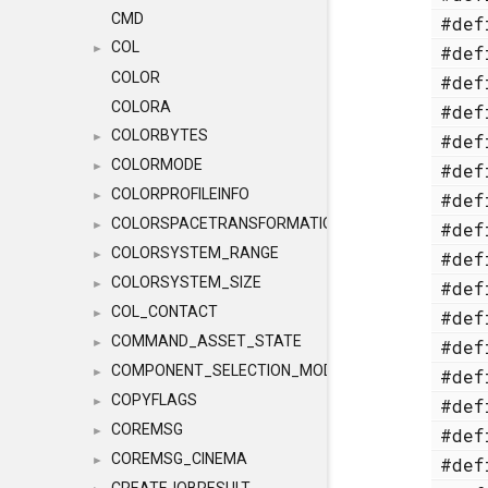
CMD
#de
COL
#de
►
COLOR
#de
COLORA
#de
COLORBYTES
#de
►
COLORMODE
#de
►
COLORPROFILEINFO
#de
►
COLORSPACETRANSFORMATION
#de
►
COLORSYSTEM_RANGE
#de
►
COLORSYSTEM_SIZE
#de
►
COL_CONTACT
#de
►
COMMAND_ASSET_STATE
#de
►
COMPONENT_SELECTION_MODES
#de
►
COPYFLAGS
#de
►
COREMSG
#de
►
COREMSG_CINEMA
#de
►