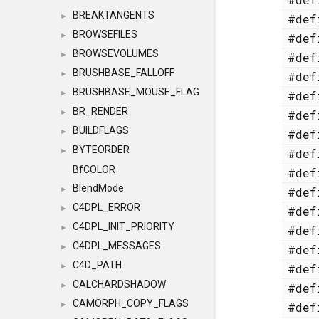
BREAKTANGENTS
#de
►
BROWSEFILES
#de
►
BROWSEVOLUMES
#de
►
BRUSHBASE_FALLOFF
#de
►
BRUSHBASE_MOUSE_FLAG
#de
►
BR_RENDER
#de
►
BUILDFLAGS
#de
►
BYTEORDER
#de
►
BfCOLOR
#de
BlendMode
#de
►
C4DPL_ERROR
#de
►
C4DPL_INIT_PRIORITY
#de
►
C4DPL_MESSAGES
#de
►
C4D_PATH
#de
►
CALCHARDSHADOW
#de
►
CAMORPH_COPY_FLAGS
#de
►