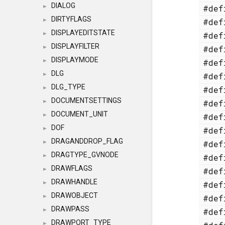
DIALOG
#de
►
DIRTYFLAGS
#de
►
DISPLAYEDITSTATE
#de
►
DISPLAYFILTER
#de
►
DISPLAYMODE
#de
►
DLG
#de
►
DLG_TYPE
#de
►
DOCUMENTSETTINGS
#de
►
DOCUMENT_UNIT
#de
►
DOF
#de
►
DRAGANDDROP_FLAG
#de
►
DRAGTYPE_GVNODE
#de
►
DRAWFLAGS
#de
►
DRAWHANDLE
#de
►
DRAWOBJECT
#de
►
DRAWPASS
#de
►
DRAWPORT_TYPE
►