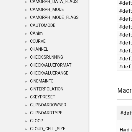
CAMORPH_DATA_FLAGS
#de
►
CAMORPH_MODE
#de
►
CAMORPH_MODE_FLAGS
#de
►
CAUTOMODE
#de
►
CAnim
#de
►
CCURVE
#de
►
CHANNEL
#de
►
CHECKISRUNNING
#de
►
CHECKVALUEFORMAT
#de
►
CHECKVALUERANGE
►
CINEMAINFO
►
Macr
CINTERPOLATION
►
CKEYPRESET
►
CLIPBOARDOWNER
►
#def
CLIPBOARDTYPE
►
CLOOP
►
CLOUD_CELL_SIZE
Hard i
►