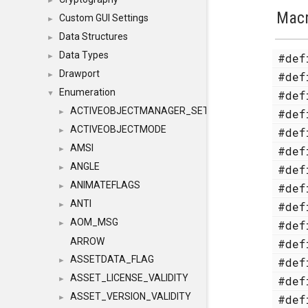
►
Mac
Custom GUI Settings
►
Data Structures
►
Data Types
#de
►
Drawport
#de
►
Enumeration
#de
▼
ACTIVEOBJECTMANAGER_SETOBJECTS
#de
►
ACTIVEOBJECTMODE
#de
►
AMSI
#de
►
ANGLE
#de
►
ANIMATEFLAGS
#de
►
ANTI
#de
►
AOM_MSG
#de
►
ARROW
#de
ASSETDATA_FLAG
#de
►
ASSET_LICENSE_VALIDITY
#de
►
ASSET_VERSION_VALIDITY
#de
►