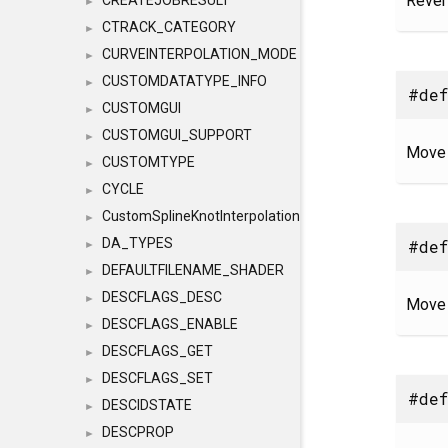
Rever
CREATEJOBRESULT
►
CTRACK_CATEGORY
►
CURVEINTERPOLATION_MODE
►
CUSTOMDATATYPE_INFO
►
#def
CUSTOMGUI
►
CUSTOMGUI_SUPPORT
►
Move 
CUSTOMTYPE
►
CYCLE
►
CustomSplineKnotInterpolation
►
DA_TYPES
#def
►
DEFAULTFILENAME_SHADER
►
DESCFLAGS_DESC
►
Move 
DESCFLAGS_ENABLE
►
DESCFLAGS_GET
►
DESCFLAGS_SET
►
#def
DESCIDSTATE
►
DESCPROP
►