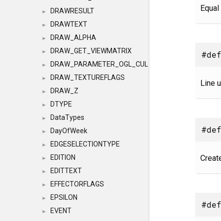
Equal 
DRAWRESULT
►
DRAWTEXT
►
DRAW_ALPHA
►
DRAW_GET_VIEWMATRIX
►
#def
DRAW_PARAMETER_OGL_CULLING
►
DRAW_TEXTUREFLAGS
►
Line u
DRAW_Z
►
DTYPE
►
DataTypes
►
#def
DayOfWeek
►
EDGESELECTIONTYPE
►
Create
EDITION
►
EDITTEXT
►
EFFECTORFLAGS
►
EPSILON
►
#def
EVENT
►