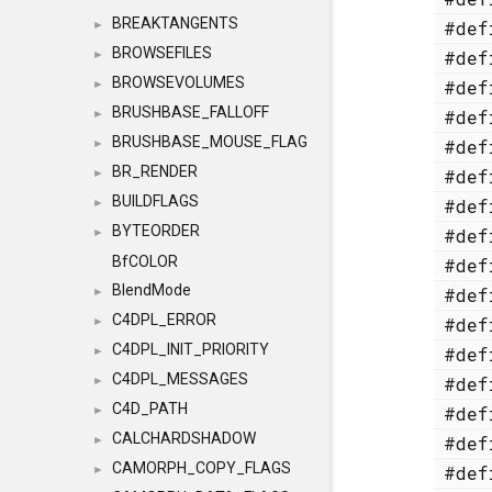
BREAKTANGENTS
#de
►
BROWSEFILES
#de
►
BROWSEVOLUMES
#de
►
BRUSHBASE_FALLOFF
#de
►
BRUSHBASE_MOUSE_FLAG
#de
►
BR_RENDER
#de
►
BUILDFLAGS
#de
►
BYTEORDER
#de
►
BfCOLOR
#de
BlendMode
#de
►
C4DPL_ERROR
#de
►
C4DPL_INIT_PRIORITY
#de
►
C4DPL_MESSAGES
#de
►
C4D_PATH
#de
►
CALCHARDSHADOW
#de
►
CAMORPH_COPY_FLAGS
#de
►