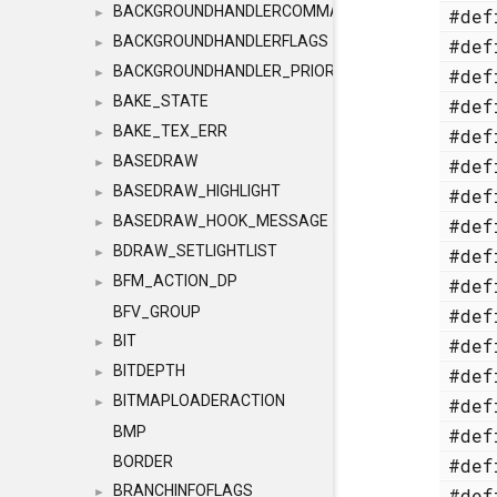
BACKGROUNDHANDLERCOMMAND
#de
►
BACKGROUNDHANDLERFLAGS
#de
►
BACKGROUNDHANDLER_PRIORITY
#de
►
BAKE_STATE
#de
►
BAKE_TEX_ERR
#de
►
BASEDRAW
#de
►
BASEDRAW_HIGHLIGHT
#de
►
BASEDRAW_HOOK_MESSAGE
#de
►
BDRAW_SETLIGHTLIST
#de
►
BFM_ACTION_DP
#de
►
BFV_GROUP
#de
BIT
#de
►
BITDEPTH
#de
►
BITMAPLOADERACTION
#de
►
BMP
#de
BORDER
#de
BRANCHINFOFLAGS
#de
►