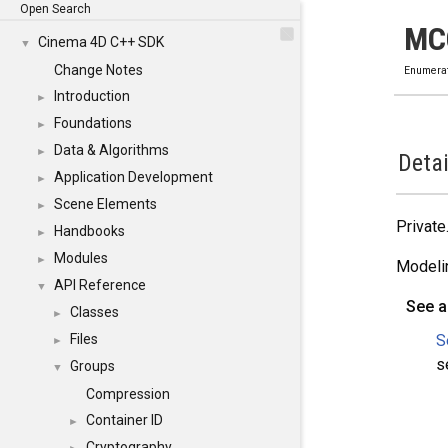
Open Search
MC
Cinema 4D C++ SDK
▼
Change Notes
Enumera
Introduction
►
Foundations
►
Data & Algorithms
►
Detai
Application Development
►
Scene Elements
►
Private
Handbooks
►
Modules
►
Modeli
API Reference
▼
See a
Classes
►
S
Files
►
s
Groups
▼
Compression
Container ID
►
Cryptography