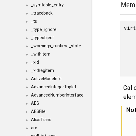
Memb
_symtable_entry
►
_traceback
►
_ts
►
vir
_type_ignore
►
_typeobject
►
_warnings_runtime_state
►
_withitem
►
_xid
►
_xidregitem
►
ActiveModeInfo
►
Call
AdvancedIntegerTriplet
►
AdvancedNumberInterface
elem
►
AES
►
No
AESFile
►
AliasTrans
►
arc
►