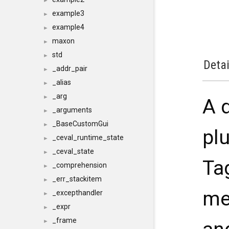
►
example3
►
example4
►
maxon
►
std
►
Detai
_addr_pair
►
_alias
►
_arg
►
A 
_arguments
►
_BaseCustomGui
►
pl
_ceval_runtime_state
►
_ceval_state
►
Ta
_comprehension
►
_err_stackitem
►
me
_excepthandler
►
_expr
►
_frame
►