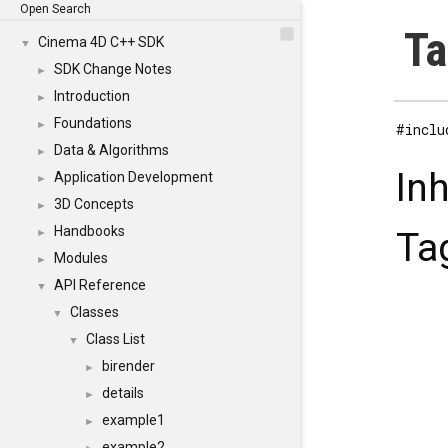
Open Search
Ta
Cinema 4D C++ SDK
▼
SDK Change Notes
►
Introduction
►
Foundations
►
#inclu
Data & Algorithms
►
In
Application Development
►
3D Concepts
►
Handbooks
Ta
►
Modules
►
API Reference
▼
Classes
▼
Class List
▼
birender
►
details
►
example1
►
example2