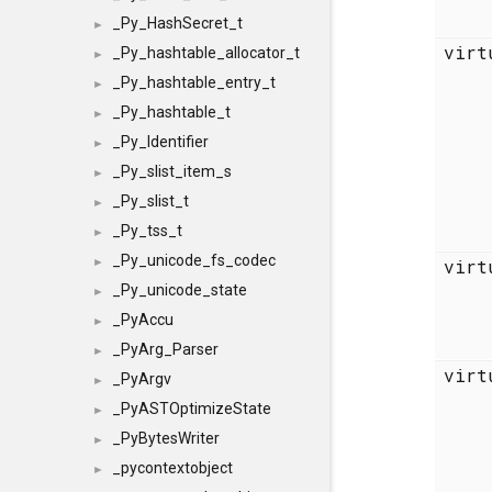
_Py_HashSecret_t
►
vir
_Py_hashtable_allocator_t
►
_Py_hashtable_entry_t
►
_Py_hashtable_t
►
_Py_Identifier
►
_Py_slist_item_s
►
_Py_slist_t
►
_Py_tss_t
►
_Py_unicode_fs_codec
vir
►
_Py_unicode_state
►
_PyAccu
►
_PyArg_Parser
►
vir
_PyArgv
►
_PyASTOptimizeState
►
_PyBytesWriter
►
_pycontextobject
►