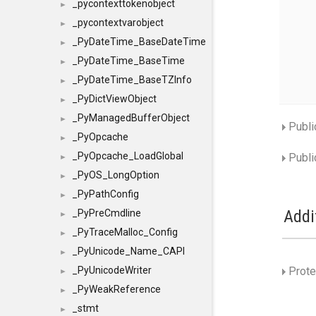
_pycontexttokenobject
►
_pycontextvarobject
►
_PyDateTime_BaseDateTime
►
_PyDateTime_BaseTime
►
_PyDateTime_BaseTZInfo
►
_PyDictViewObject
►
_PyManagedBufferObject
►
Publi
_PyOpcache
►
_PyOpcache_LoadGlobal
Publi
►
_PyOS_LongOption
►
_PyPathConfig
►
Addi
_PyPreCmdline
►
_PyTraceMalloc_Config
►
_PyUnicode_Name_CAPI
►
Prote
_PyUnicodeWriter
►
_PyWeakReference
►
_stmt
►