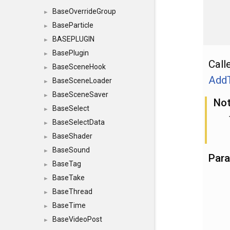
BaseOverrideGroup
►
BaseParticle
►
BASEPLUGIN
►
BasePlugin
►
Call
BaseSceneHook
►
Add
BaseSceneLoader
►
BaseSceneSaver
►
No
BaseSelect
►
BaseSelectData
►
BaseShader
►
BaseSound
►
Par
BaseTag
►
BaseTake
►
BaseThread
►
BaseTime
►
BaseVideoPost
►