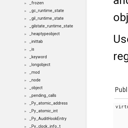
an
_frozen
►
_gc_runtime_state
►
ob
_gil_runtime_state
►
_gilstate_runtime_state
►
_heaptypeobject
►
U
_inittab
►
_is
►
reg
_keyword
►
_longobject
►
_mod
►
_node
►
_object
Publ
►
_pending_calls
►
_Py_atomic_address
►
vir
_Py_atomic_int
►
_Py_AuditHookEntry
►
_Py_clock_info_t
►