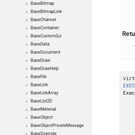
BaseBitmap
►
BaseBitmapLink
►
BaseChannel
►
BaseContainer
►
Retu
BaseCustomGui
►
BaseData
►
BaseDocument
►
BaseDraw
►
BaseDrawHelp
►
BaseFile
virt
►
EXEC
BaseLink
►
Exec
BaseLinkArray
►
BaseList2D
►
BaseMaterial
►
BaseObject
►
BaseObjectPrivateMessage
►
BaseOverride
►