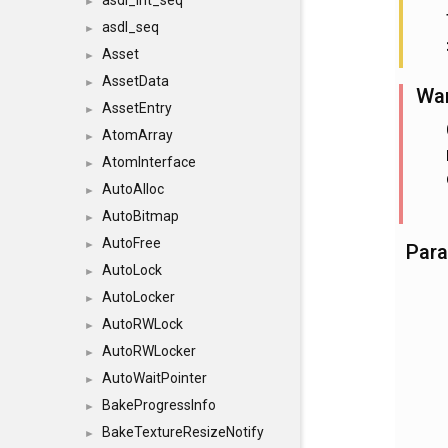
asdl_int_seq
►
asdl_seq
►
Asset
►
AssetData
►
Wa
AssetEntry
►
AtomArray
►
AtomInterface
►
AutoAlloc
►
AutoBitmap
►
AutoFree
►
Par
AutoLock
►
AutoLocker
►
AutoRWLock
►
AutoRWLocker
►
AutoWaitPointer
►
BakeProgressInfo
►
BakeTextureResizeNotify
►