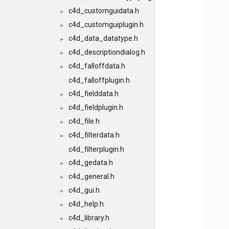
c4d_customguidata.h
►
c4d_customguiplugin.h
►
c4d_data_datatype.h
►
c4d_descriptiondialog.h
►
c4d_falloffdata.h
►
c4d_falloffplugin.h
c4d_fielddata.h
►
c4d_fieldplugin.h
►
c4d_file.h
►
c4d_filterdata.h
►
c4d_filterplugin.h
c4d_gedata.h
►
c4d_general.h
►
c4d_gui.h
►
c4d_help.h
►
c4d_library.h
►