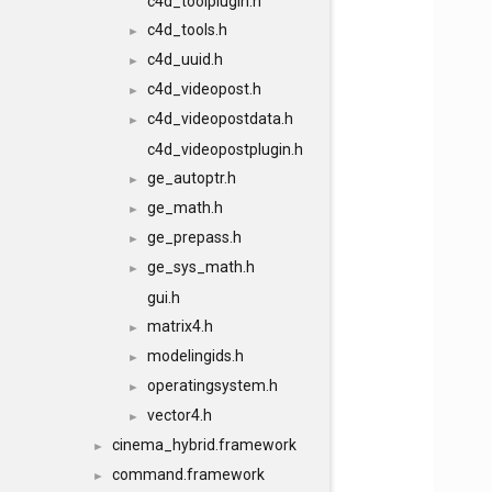
c4d_toolplugin.h
c4d_tools.h
►
c4d_uuid.h
►
c4d_videopost.h
►
c4d_videopostdata.h
►
c4d_videopostplugin.h
ge_autoptr.h
►
ge_math.h
►
ge_prepass.h
►
ge_sys_math.h
►
gui.h
matrix4.h
►
modelingids.h
►
operatingsystem.h
►
vector4.h
►
cinema_hybrid.framework
►
command.framework
►