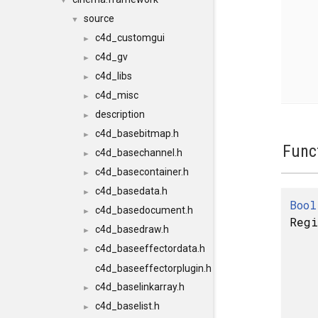
▼
source
▼
c4d_customgui
►
c4d_gv
►
c4d_libs
►
c4d_misc
►
description
►
c4d_basebitmap.h
►
Func
c4d_basechannel.h
►
c4d_basecontainer.h
►
c4d_basedata.h
►
Bool
c4d_basedocument.h
►
Regi
c4d_basedraw.h
►
c4d_baseeffectordata.h
►
c4d_baseeffectorplugin.h
c4d_baselinkarray.h
►
c4d_baselist.h
►