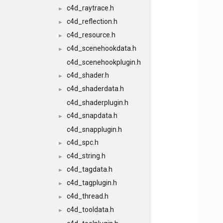
c4d_raytrace.h
►
c4d_reflection.h
►
c4d_resource.h
►
c4d_scenehookdata.h
►
c4d_scenehookplugin.h
c4d_shader.h
►
c4d_shaderdata.h
►
c4d_shaderplugin.h
c4d_snapdata.h
►
c4d_snapplugin.h
c4d_spc.h
►
c4d_string.h
►
c4d_tagdata.h
►
c4d_tagplugin.h
►
c4d_thread.h
►
c4d_tooldata.h
►