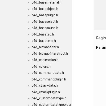
c4d_basematerial.h
►
c4d_baseobject.h
►
c4d_baseplugin.h
►
c4d_baseselect.h
►
c4d_basesound.h
►
c4d_basetag.h
►
Regist
c4d_basetime.h
►
Para
c4d_bitmapfilter.h
►
c4d_bitmapfilterstruct.h
►
c4d_canimation.h
►
c4d_colors.h
c4d_commanddata.h
►
c4d_commandplugin.h
c4d_ctrackdata.h
►
c4d_ctrackplugin.h
c4d_customdatatype.h
►
c4d_customdatatypeplugin.h
►