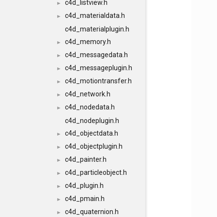
c4d_listview.h
►
c4d_materialdata.h
►
c4d_materialplugin.h
c4d_memory.h
►
c4d_messagedata.h
►
c4d_messageplugin.h
►
c4d_motiontransfer.h
►
c4d_network.h
►
c4d_nodedata.h
►
c4d_nodeplugin.h
c4d_objectdata.h
►
c4d_objectplugin.h
►
c4d_painter.h
►
c4d_particleobject.h
►
c4d_plugin.h
►
c4d_pmain.h
►
c4d_quaternion.h
►