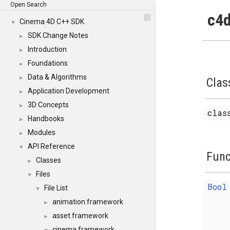
Open Search
c4d
Cinema 4D C++ SDK
▼
SDK Change Notes
►
Introduction
►
Foundations
►
Data & Algorithms
►
Clas
Application Development
►
3D Concepts
►
cla
Handbooks
►
Modules
►
API Reference
▼
Func
Classes
►
Files
▼
Bool
File List
▼
animation.framework
►
asset.framework
►
cinema.framework