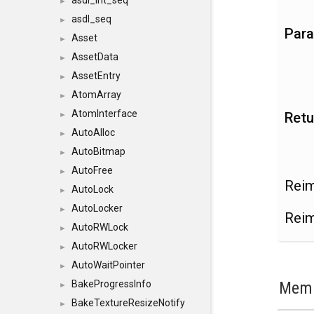
asdl_int_seq
►
asdl_seq
►
Par
Asset
►
AssetData
►
AssetEntry
►
AtomArray
►
AtomInterface
Retu
►
AutoAlloc
►
AutoBitmap
►
AutoFree
►
Rei
AutoLock
►
AutoLocker
►
Rei
AutoRWLock
►
AutoRWLocker
►
AutoWaitPointer
►
Memb
BakeProgressInfo
►
BakeTextureResizeNotify
►