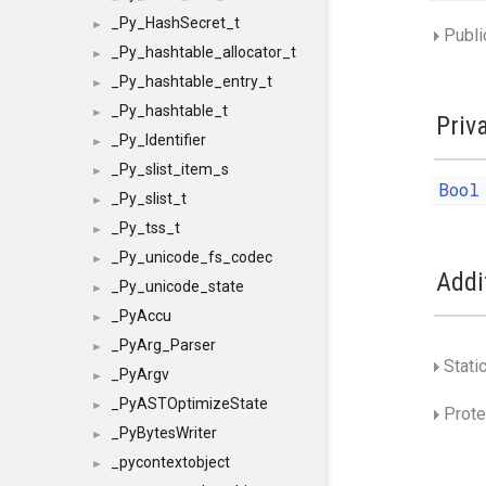
_Py_HashSecret_t
►
Publi
_Py_hashtable_allocator_t
►
_Py_hashtable_entry_t
►
_Py_hashtable_t
►
Priv
_Py_Identifier
►
_Py_slist_item_s
►
Bool
_Py_slist_t
►
_Py_tss_t
►
_Py_unicode_fs_codec
►
Addi
_Py_unicode_state
►
_PyAccu
►
_PyArg_Parser
►
Stati
_PyArgv
►
_PyASTOptimizeState
►
Prote
_PyBytesWriter
►
_pycontextobject
►