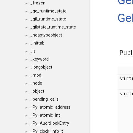
Ge
_frozen
►
_gc_runtime_state
►
Ge
_gil_runtime_state
►
_gilstate_runtime_state
►
_heaptypeobject
►
_inittab
►
Publ
_is
►
_keyword
►
_longobject
►
_mod
►
vir
_node
►
_object
►
vir
_pending_calls
►
_Py_atomic_address
►
_Py_atomic_int
►
_Py_AuditHookEntry
►
_Py_clock_info_t
►