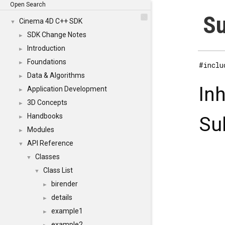
Open Search
Su
Cinema 4D C++ SDK
▼
SDK Change Notes
►
Introduction
►
Foundations
►
#inclu
Data & Algorithms
►
In
Application Development
►
3D Concepts
►
Handbooks
Su
►
Modules
►
API Reference
▼
Classes
▼
Class List
▼
birender
►
details
►
example1
►
example2