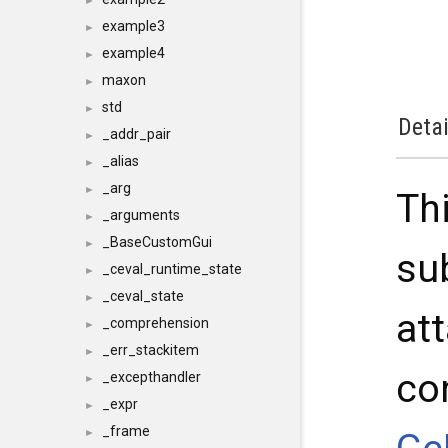
►
example3
►
example4
►
maxon
►
std
►
Detai
_addr_pair
►
_alias
►
_arg
►
Thi
_arguments
►
_BaseCustomGui
►
su
_ceval_runtime_state
►
_ceval_state
►
at
_comprehension
►
_err_stackitem
►
con
_excepthandler
►
_expr
►
_frame
►