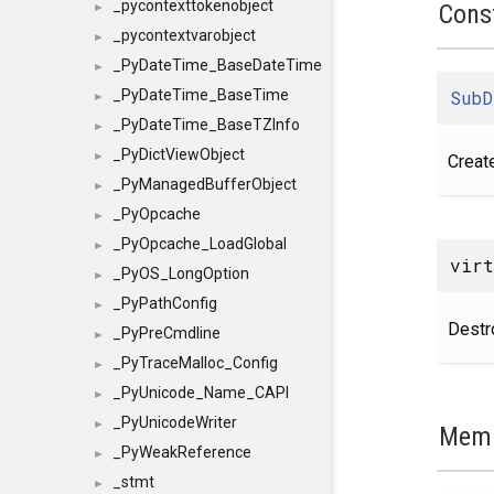
_pycontexttokenobject
Cons
►
_pycontextvarobject
►
_PyDateTime_BaseDateTime
►
SubD
_PyDateTime_BaseTime
►
_PyDateTime_BaseTZInfo
►
_PyDictViewObject
►
Creat
_PyManagedBufferObject
►
_PyOpcache
►
_PyOpcache_LoadGlobal
►
vir
_PyOS_LongOption
►
_PyPathConfig
►
Destr
_PyPreCmdline
►
_PyTraceMalloc_Config
►
_PyUnicode_Name_CAPI
►
_PyUnicodeWriter
►
Memb
_PyWeakReference
►
_stmt
►