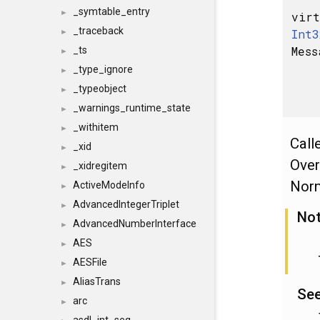
_symtable_entry
►
virt
_traceback
Int3
►
Mess
_ts
►
_type_ignore
►
_typeobject
►
_warnings_runtime_state
►
_withitem
►
Call
_xid
►
Over
_xidregitem
►
Norm
ActiveModeInfo
►
AdvancedIntegerTriplet
►
No
AdvancedNumberInterface
►
AES
►
AESFile
►
AliasTrans
►
See
arc
►