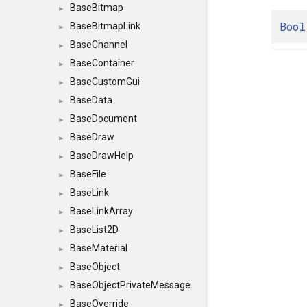
BaseBitmap
►
Bool
BaseBitmapLink
►
BaseChannel
►
BaseContainer
►
BaseCustomGui
►
BaseData
►
BaseDocument
►
BaseDraw
►
BaseDrawHelp
►
BaseFile
►
BaseLink
►
BaseLinkArray
►
BaseList2D
►
BaseMaterial
►
BaseObject
►
BaseObjectPrivateMessage
►
BaseOverride
►