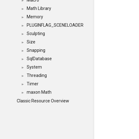
Macro
►
Math Library
►
Memory
►
PLUGINFLAG_SCENELOADER
►
Sculpting
►
Size
►
Snapping
►
SqlDatabase
►
System
►
Threading
►
Timer
►
maxon Math
►
Classic Resource Overview