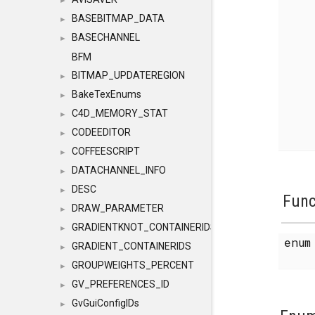
►
BASEBITMAP_DATA
►
BASECHANNEL
►
BFM
BITMAP_UPDATEREGION
►
BakeTexEnums
►
C4D_MEMORY_STAT
►
CODEEDITOR
►
COFFEESCRIPT
►
DATACHANNEL_INFO
►
DESC
►
Func
DRAW_PARAMETER
►
GRADIENTKNOT_CONTAINERIDS
►
enu
GRADIENT_CONTAINERIDS
►
GROUPWEIGHTS_PERCENT
►
GV_PREFERENCES_ID
►
GvGuiConfigIDs
►