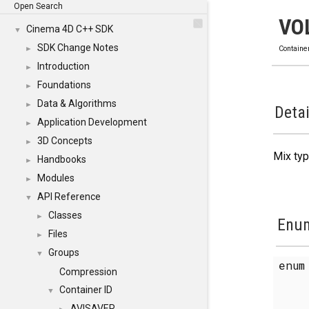
Open Search
VO
Cinema 4D C++ SDK
▼
SDK Change Notes
►
Containe
Introduction
►
Foundations
►
Data & Algorithms
►
Detai
Application Development
►
3D Concepts
►
Mix ty
Handbooks
►
Modules
►
API Reference
▼
Classes
►
Enum
Files
►
Groups
▼
enu
Compression
Container ID
▼
AVISAVER