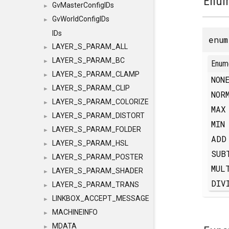
Enum
GvMasterConfigIDs
►
GvWorldConfigIDs
►
IDs
enu
LAYER_S_PARAM_ALL
►
LAYER_S_PARAM_BC
►
Enum
LAYER_S_PARAM_CLAMP
►
NO
LAYER_S_PARAM_CLIP
►
NOR
LAYER_S_PARAM_COLORIZE
►
MA
LAYER_S_PARAM_DISTORT
►
MI
LAYER_S_PARAM_FOLDER
►
AD
LAYER_S_PARAM_HSL
►
SUB
LAYER_S_PARAM_POSTER
►
MUL
LAYER_S_PARAM_SHADER
►
DIV
LAYER_S_PARAM_TRANS
►
LINKBOX_ACCEPT_MESSAGE
►
MACHINEINFO
►
MDATA
►