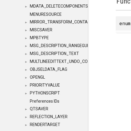
Func
MDATA_DELETECOMPONENTS
►
MENURESOURCE
MIRROR_TRANSFORM_CONTAINER
enu
►
MISCSAVER
►
MPBTYPE
►
MSG_DESCRIPTION_RANGEGUI
►
MSG_DESCRIPTION_TEXT
►
MULTLINEEDITTEXT_UNDO_CONTAINER
►
OBJSELDATA_FLAG
►
OPENGL
►
PRIORITYVALUE
►
PYTHONSCRIPT
►
Preferences IDs
QTSAVER
►
REFLECTION_LAYER
►
RENDERTARGET
►