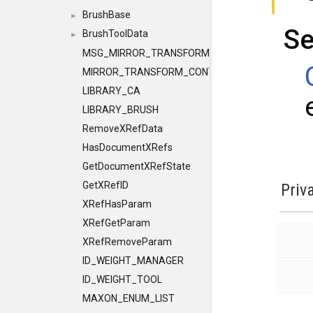
BrushBase
►
Se
BrushToolData
►
MSG_MIRROR_TRANSFORM
MIRROR_TRANSFORM_CONTAINER
LIBRARY_CA
LIBRARY_BRUSH
RemoveXRefData
HasDocumentXRefs
GetDocumentXRefState
GetXRefID
Priv
XRefHasParam
XRefGetParam
XRefRemoveParam
ID_WEIGHT_MANAGER
ID_WEIGHT_TOOL
MAXON_ENUM_LIST