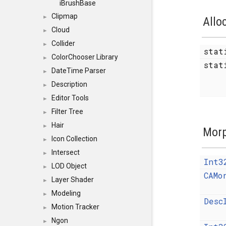
iBrushBase
Clipmap
►
Allo
Cloud
►
Collider
►
sta
ColorChooser Library
►
stat
DateTime Parser
►
Description
►
Editor Tools
►
Filter Tree
►
Hair
►
Mor
Icon Collection
►
Intersect
►
Int3
LOD Object
►
CAMo
Layer Shader
►
Modeling
►
Desc
Motion Tracker
►
Ngon
►