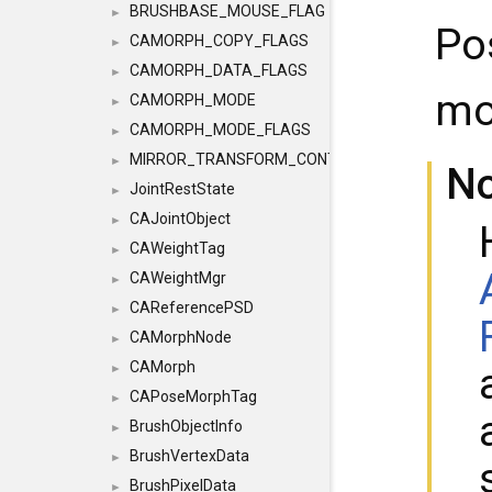
BRUSHBASE_MOUSE_FLAG
►
Po
CAMORPH_COPY_FLAGS
►
CAMORPH_DATA_FLAGS
►
mo
CAMORPH_MODE
►
CAMORPH_MODE_FLAGS
►
MIRROR_TRANSFORM_CONTAINER
►
N
JointRestState
►
CAJointObject
►
CAWeightTag
►
CAWeightMgr
►
CAReferencePSD
►
CAMorphNode
►
CAMorph
►
CAPoseMorphTag
►
BrushObjectInfo
►
BrushVertexData
►
BrushPixelData
►