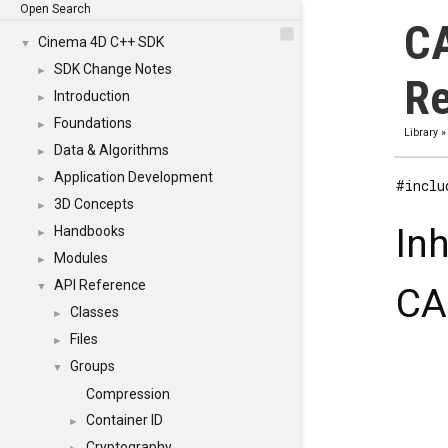
Open Search
C
Cinema 4D C++ SDK
▼
SDK Change Notes
►
Re
Introduction
►
Foundations
►
Library
Data & Algorithms
►
Application Development
►
#inclu
3D Concepts
►
In
Handbooks
►
Modules
►
API Reference
▼
CA
Classes
►
Files
►
Groups
▼
Compression
Container ID
►
Cryptography