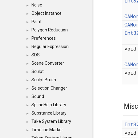
Int3
Noise
►
Object Instance
►
CAMo
Paint
►
CAMo
Polygon Reduction
►
Int3
Preferences
►
Regular Expression
►
voi
SDS
►
Scene Converter
CAMo
►
Sculpt
voi
►
Sculpt Brush
►
Selection Changer
►
Sound
►
Misc
SplineHelp Library
►
Substance Library
►
Take System Library
►
Int3
Timeline Marker
►
voi