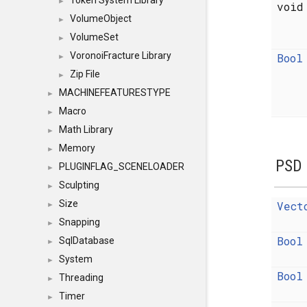
Token System Library
►
voi
VolumeObject
►
VolumeSet
►
VoronoiFracture Library
Bool
►
Zip File
►
MACHINEFEATURESTYPE
►
Macro
►
Math Library
►
Memory
►
PSD
PLUGINFLAG_SCENELOADER
►
Sculpting
►
Size
Vect
►
Snapping
►
Bool
SqlDatabase
►
System
►
Bool
Threading
►
Timer
►