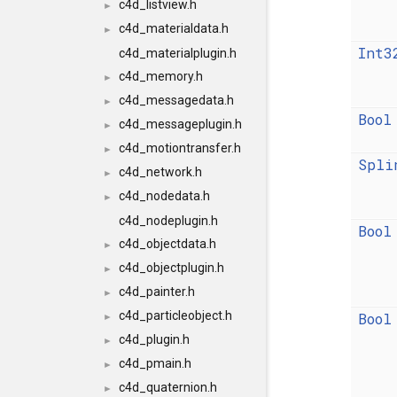
c4d_listview.h
►
c4d_materialdata.h
►
Int3
c4d_materialplugin.h
c4d_memory.h
►
c4d_messagedata.h
►
Bool
c4d_messageplugin.h
►
c4d_motiontransfer.h
►
Spli
c4d_network.h
►
c4d_nodedata.h
►
c4d_nodeplugin.h
Bool
c4d_objectdata.h
►
c4d_objectplugin.h
►
c4d_painter.h
►
c4d_particleobject.h
Bool
►
c4d_plugin.h
►
c4d_pmain.h
►
c4d_quaternion.h
►