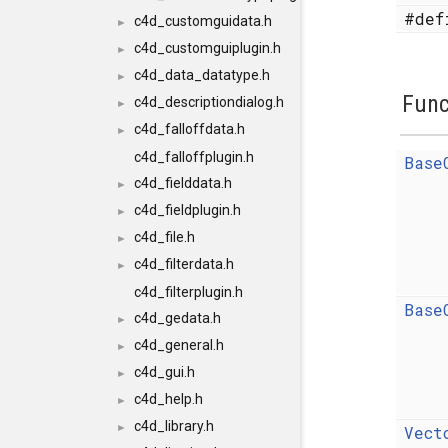
#de
c4d_customguidata.h
►
c4d_customguiplugin.h
►
c4d_data_datatype.h
►
Func
c4d_descriptiondialog.h
►
c4d_falloffdata.h
►
c4d_falloffplugin.h
Base
c4d_fielddata.h
►
c4d_fieldplugin.h
►
c4d_file.h
►
c4d_filterdata.h
►
c4d_filterplugin.h
Base
c4d_gedata.h
►
c4d_general.h
►
c4d_gui.h
►
c4d_help.h
►
c4d_library.h
►
Vect