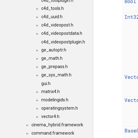
c4d_toolplugin.h
Bool
c4d_tools.h
►
Int3
c4d_uuid.h
►
c4d_videopost.h
►
c4d_videopostdata.h
►
c4d_videopostplugin.h
ge_autoptr.h
►
ge_math.h
►
ge_prepass.h
►
ge_sys_math.h
►
Vect
gui.h
matrix4.h
►
Vect
modelingids.h
►
operatingsystem.h
►
vector4.h
►
cinema_hybrid.framework
►
Base
command.framework
►