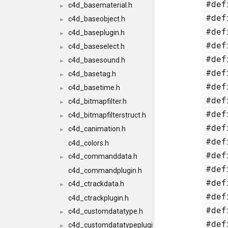
#de
c4d_basematerial.h
►
#de
c4d_baseobject.h
►
#de
c4d_baseplugin.h
►
#de
c4d_baseselect.h
►
#de
c4d_basesound.h
►
#de
c4d_basetag.h
►
#de
c4d_basetime.h
►
#de
c4d_bitmapfilter.h
►
#de
c4d_bitmapfilterstruct.h
►
#de
c4d_canimation.h
►
#de
c4d_colors.h
#de
c4d_commanddata.h
►
#de
c4d_commandplugin.h
#de
c4d_ctrackdata.h
►
#de
c4d_ctrackplugin.h
#de
c4d_customdatatype.h
►
#de
c4d_customdatatypeplugin.h
►