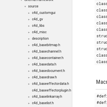
▼
cla
source
▼
cla
c4d_customgui
►
cla
c4d_gv
►
cla
c4d_libs
►
cla
c4d_misc
►
str
description
►
str
c4d_basebitmap.h
►
str
c4d_basechannel.h
►
cla
c4d_basecontainer.h
►
cla
c4d_basedata.h
►
c4d_basedocument.h
►
c4d_basedraw.h
►
Mac
c4d_baseeffectordata.h
►
c4d_baseeffectorplugin.h
#de
c4d_baselinkarray.h
►
#de
c4d_baselist.h
►