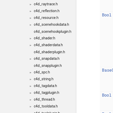
c4d_raytrace.h
►
c4d_reflection.h
►
Bool
c4d_resource.h
►
c4d_scenehookdata.h
►
c4d_scenehookplugin.h
c4d_shader.h
►
c4d_shaderdata.h
►
c4d_shaderplugin.h
c4d_snapdata.h
►
c4d_snapplugin.h
Base
c4d_spc.h
►
c4d_string.h
►
c4d_tagdata.h
►
c4d_tagplugin.h
►
Bool
c4d_thread.h
►
c4d_tooldata.h
►