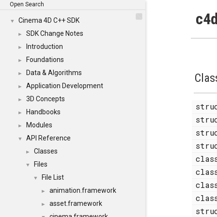
Open Search
c4d
Cinema 4D C++ SDK
▼
SDK Change Notes
►
Introduction
►
Foundations
►
Data & Algorithms
►
Clas
Application Development
►
3D Concepts
►
str
Handbooks
►
str
Modules
►
str
API Reference
▼
str
Classes
►
cla
Files
▼
cla
File List
▼
cla
animation.framework
►
cla
asset.framework
►
str
cinema.framework