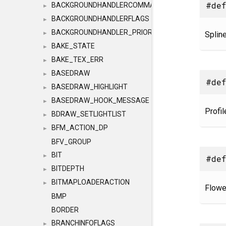
#def
BACKGROUNDHANDLERCOMMAND
►
BACKGROUNDHANDLERFLAGS
►
BACKGROUNDHANDLER_PRIORITY
Spline
►
BAKE_STATE
►
BAKE_TEX_ERR
►
BASEDRAW
►
#def
BASEDRAW_HIGHLIGHT
►
BASEDRAW_HOOK_MESSAGE
►
Profil
BDRAW_SETLIGHTLIST
►
BFM_ACTION_DP
►
BFV_GROUP
BIT
►
#def
BITDEPTH
►
BITMAPLOADERACTION
►
Flowe
BMP
BORDER
BRANCHINFOFLAGS
►