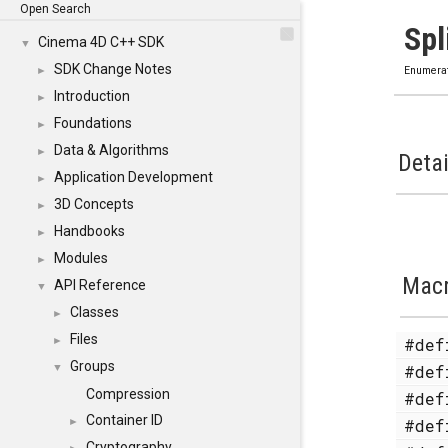
Open Search
Spl
Cinema 4D C++ SDK
▼
SDK Change Notes
►
Enumera
Introduction
►
Foundations
►
Data & Algorithms
►
Detai
Application Development
►
3D Concepts
►
Handbooks
►
Modules
►
Mac
API Reference
▼
Classes
►
Files
#de
►
Groups
#de
▼
Compression
#de
Container ID
#de
►
Cryptography