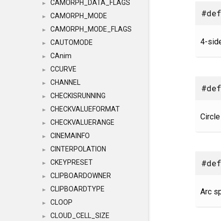
CAMORPH_DATA_FLAGS
►
#def
CAMORPH_MODE
►
CAMORPH_MODE_FLAGS
►
4-sid
CAUTOMODE
►
CAnim
►
CCURVE
►
CHANNEL
►
#def
CHECKISRUNNING
►
CHECKVALUEFORMAT
►
Circle
CHECKVALUERANGE
►
CINEMAINFO
►
CINTERPOLATION
►
#def
CKEYPRESET
►
CLIPBOARDOWNER
►
CLIPBOARDTYPE
►
Arc sp
CLOOP
►
CLOUD_CELL_SIZE
►