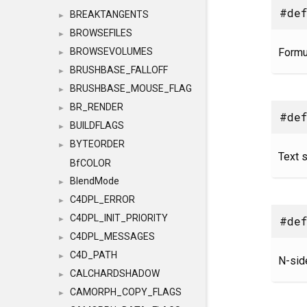
#def
BREAKTANGENTS
►
BROWSEFILES
►
Formu
BROWSEVOLUMES
►
BRUSHBASE_FALLOFF
►
BRUSHBASE_MOUSE_FLAG
►
BR_RENDER
►
#def
BUILDFLAGS
►
BYTEORDER
►
Text s
BfCOLOR
BlendMode
►
C4DPL_ERROR
►
C4DPL_INIT_PRIORITY
#def
►
C4DPL_MESSAGES
►
C4D_PATH
►
N-sid
CALCHARDSHADOW
►
CAMORPH_COPY_FLAGS
►