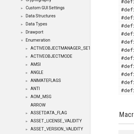
#de
►
Custom GUI Settings
#de
►
Data Structures
#de
►
Data Types
#de
►
Drawport
#de
►
Enumeration
#de
▼
ACTIVEOBJECTMANAGER_SETOBJECTS
#de
►
ACTIVEOBJECTMODE
#de
►
AMSI
#de
►
ANGLE
#de
►
ANIMATEFLAGS
#de
►
ANTI
#de
►
AOM_MSG
►
ARROW
Macr
ASSETDATA_FLAG
►
ASSET_LICENSE_VALIDITY
►
ASSET_VERSION_VALIDITY
►