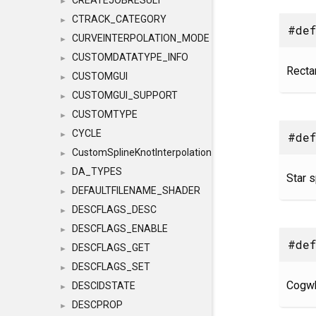
CREATEJOBRESULT
►
CTRACK_CATEGORY
►
#def
CURVEINTERPOLATION_MODE
►
CUSTOMDATATYPE_INFO
►
Recta
CUSTOMGUI
►
CUSTOMGUI_SUPPORT
►
CUSTOMTYPE
►
CYCLE
#def
►
CustomSplineKnotInterpolation
►
DA_TYPES
►
Star s
DEFAULTFILENAME_SHADER
►
DESCFLAGS_DESC
►
DESCFLAGS_ENABLE
►
#def
DESCFLAGS_GET
►
DESCFLAGS_SET
►
Cogwh
DESCIDSTATE
►
DESCPROP
►