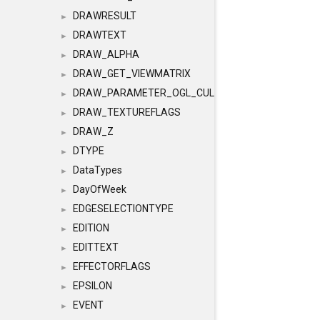
DRAWRESULT
►
DRAWTEXT
►
DRAW_ALPHA
►
DRAW_GET_VIEWMATRIX
►
DRAW_PARAMETER_OGL_CULLING
►
DRAW_TEXTUREFLAGS
►
DRAW_Z
►
DTYPE
►
DataTypes
►
DayOfWeek
►
EDGESELECTIONTYPE
►
EDITION
►
EDITTEXT
►
EFFECTORFLAGS
►
EPSILON
►
EVENT
►