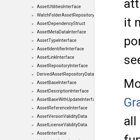
att
AssetUtilitiesInterface
►
WatchFolderAssetRepositoryInterface
►
it
AssetDependencyStruct
►
AssetMetaDataInterface
►
por
AssetTypeInterface
►
AssetIdentifierInterface
►
se
AssetLinkInterface
►
AssetRepositoryInterface
►
DerivedAssetRepositoryDataInterface
►
Mo
AssetBaseInterface
►
AssetDescriptionInterface
►
Gr
AssetBaseWithUpdateInterface
►
AssetReferenceInterface
►
AssetVersionValidityData
al
►
AssetLicenseValidityData
►
AssetInterface
►
fun