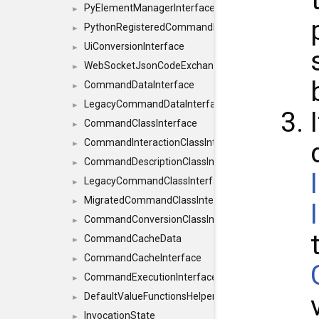
PyElementManagerInterface
►
PythonRegisteredCommandIdsInterface
►
UiConversionInterface
►
WebSocketJsonCodeExchangerInterface
►
CommandDataInterface
►
LegacyCommandDataInterface
►
CommandClassInterface
►
CommandInteractionClassInterface
►
CommandDescriptionClassInterface
►
LegacyCommandClassInterface
►
MigratedCommandClassInterface
►
CommandConversionClassInterface
►
CommandCacheData
►
CommandCacheInterface
►
CommandExecutionInterface
►
DefaultValueFunctionsHelper< const Result< C
►
InvocationState
►