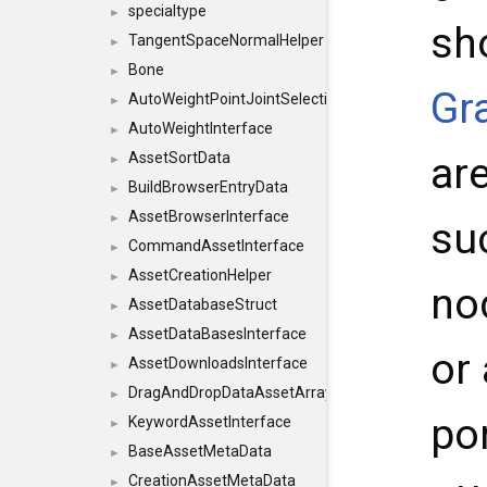
specialtype
►
sho
TangentSpaceNormalHelper
►
Bone
►
Gr
AutoWeightPointJointSelections
►
AutoWeightInterface
►
are
AssetSortData
►
BuildBrowserEntryData
►
AssetBrowserInterface
►
su
CommandAssetInterface
►
AssetCreationHelper
►
no
AssetDatabaseStruct
►
AssetDataBasesInterface
►
or 
AssetDownloadsInterface
►
DragAndDropDataAssetArray
►
po
KeywordAssetInterface
►
BaseAssetMetaData
►
CreationAssetMetaData
►