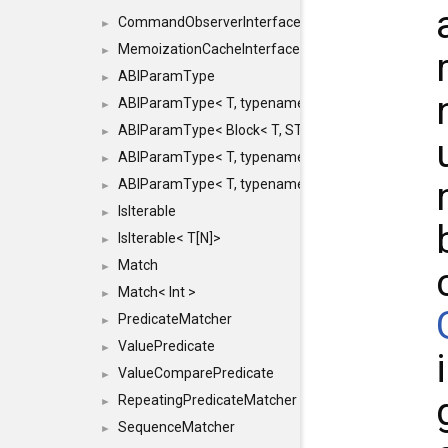
CommandObserverInterface
►
MemoizationCacheInterface
►
ABIParamType
►
ABIParamType< T, typename std::enable_if< STD_
►
ABIParamType< Block< T, STRIDED, MOVE > >
►
ABIParamType< T, typename std::enable_if< STD_I
►
ABIParamType< T, typename std::enable_if< STD_I
►
IsIterable
►
IsIterable< T[N]>
►
Match
►
Match< Int >
►
PredicateMatcher
►
ValuePredicate
►
ValueComparePredicate
►
RepeatingPredicateMatcher
►
SequenceMatcher
►