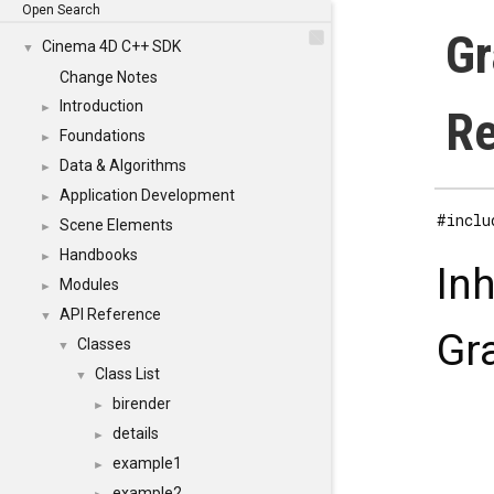
Open Search
Gr
Cinema 4D C++ SDK
▼
Change Notes
Introduction
►
Re
Foundations
►
Data & Algorithms
►
Application Development
►
#inclu
Scene Elements
►
Handbooks
►
In
Modules
►
API Reference
▼
Gr
Classes
▼
Class List
▼
birender
►
details
►
example1
►
example2