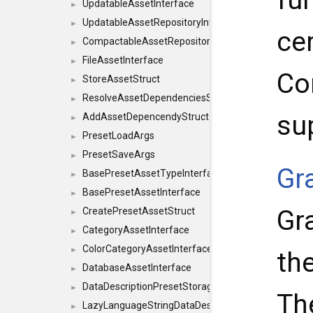
UpdatableAssetInterface
►
UpdatableAssetRepositoryInterface
►
ce
CompactableAssetRepositoryInterface
►
FileAssetInterface
►
Co
StoreAssetStruct
►
ResolveAssetDependenciesStruct
►
su
AddAssetDepencendyStruct
►
PresetLoadArgs
►
PresetSaveArgs
►
Gr
BasePresetAssetTypeInterface
►
BasePresetAssetInterface
►
Gr
CreatePresetAssetStruct
►
CategoryAssetInterface
►
ColorCategoryAssetInterface
►
th
DatabaseAssetInterface
►
DataDescriptionPresetStorageInterface
►
Th
LazyLanguageStringDataDescriptionDefinitionInterf
►