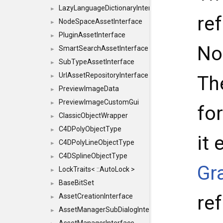
LazyLanguageDictionaryInterface
►
re
NodeSpaceAssetInterface
►
PluginAssetInterface
►
No
SmartSearchAssetInterface
►
SubTypeAssetInterface
►
UrlAssetRepositoryInterface
Th
►
PreviewImageData
►
PreviewImageCustomGui
►
fo
ClassicObjectWrapper
►
C4DPolyObjectType
►
it 
C4DPolyLineObjectType
►
C4DSplineObjectType
►
Gr
LockTraits< ::AutoLock >
►
BaseBitSet
►
re
AssetCreationInterface
►
AssetManagerSubDialogInterface
►