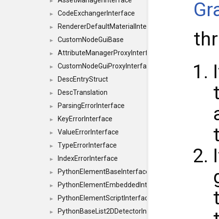
AssetManagerInterface
►
Gr
CodeExchangerInterface
►
RendererDefaultMaterialInterface
►
th
CustomNodeGuiBase
►
AttributeManagerProxyInterface
►
CustomNodeGuiProxyInterface
►
DescEntryStruct
►
DescTranslation
►
ParsingErrorInterface
►
KeyErrorInterface
►
ValueErrorInterface
►
TypeErrorInterface
►
IndexErrorInterface
►
PythonElementBaseInterface
►
PythonElementEmbeddedInterface
►
PythonElementScriptInterface
►
PythonBaseList2DDetectorInterface
►