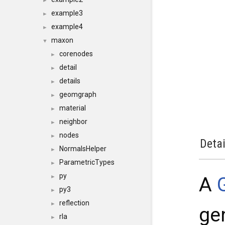
►
example3
►
example4
►
maxon
▼
corenodes
►
detail
►
details
►
geomgraph
►
material
►
neighbor
►
nodes
►
Detai
NormalsHelper
►
ParametricTypes
►
py
A
►
py3
►
reflection
►
ge
rla
►