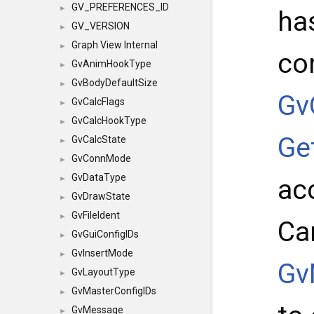
GV_PREFERENCES_ID
►
ha
GV_VERSION
►
Graph View Internal
►
co
GvAnimHookType
►
GvBodyDefaultSize
►
Gv
GvCalcFlags
►
GvCalcHookType
►
Ge
GvCalcState
►
GvConnMode
►
GvDataType
ac
►
GvDrawState
►
GvFileIdent
►
Ca
GvGuiConfigIDs
►
GvInsertMode
►
Gv
GvLayoutType
►
GvMasterConfigIDs
►
GvMessage
►