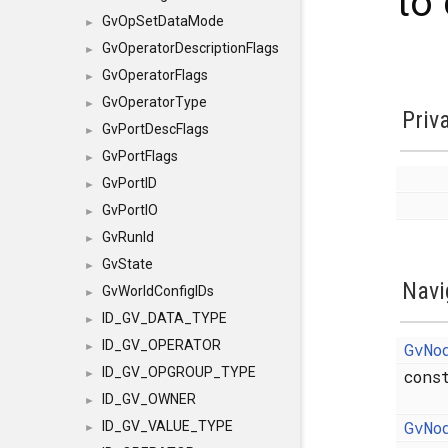
to
GvOpSetDataMode
►
GvOperatorDescriptionFlags
►
GvOperatorFlags
►
GvOperatorType
►
Priv
GvPortDescFlags
►
GvPortFlags
►
GvPortID
►
GvPortIO
►
GvRunId
►
GvState
►
Navi
GvWorldConfigIDs
►
ID_GV_DATA_TYPE
►
ID_GV_OPERATOR
GvNo
►
ID_GV_OPGROUP_TYPE
con
►
ID_GV_OWNER
►
GvNo
ID_GV_VALUE_TYPE
►