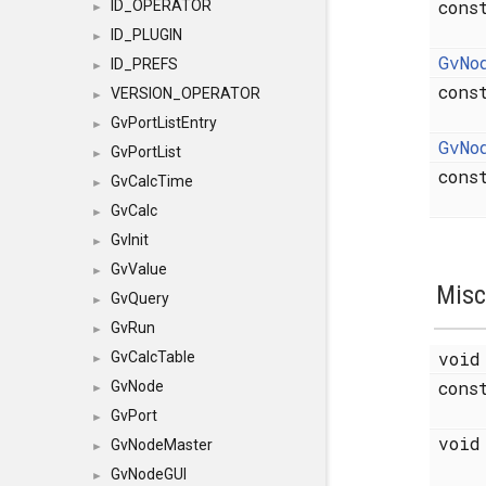
con
ID_OPERATOR
►
ID_PLUGIN
►
GvNo
ID_PREFS
►
con
VERSION_OPERATOR
►
GvPortListEntry
►
GvNo
GvPortList
►
con
GvCalcTime
►
GvCalc
►
GvInit
►
GvValue
►
Misc
GvQuery
►
GvRun
►
voi
GvCalcTable
►
con
GvNode
►
GvPort
►
voi
GvNodeMaster
►
GvNodeGUI
►