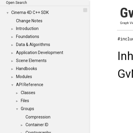
Open Search
Gv
Cinema 4D C++ SDK
▼
Change Notes
Graph V
Introduction
►
Foundations
►
#inclu
Data & Algorithms
►
In
Application Development
►
Scene Elements
►
Handbooks
►
Gv
Modules
►
API Reference
▼
Classes
►
Files
►
Groups
▼
Compression
Container ID
►
Cryptography