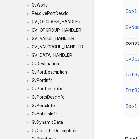
GvWorld
►
Bool
ResolvePortDescId
►
GV_OPCLASS_HANDLER
►
GvNo
GV_OPGROUP_HANDLER
►
GV_VALUE_HANDLER
►
con
GV_VALGROUP_HANDLER
►
GV_DATA_HANDLER
►
GvOp
GvDestination
►
GvPortDescription
►
Int3
GvPortInfo
►
GvPortDescInfo
Int3
►
GvPortsDescInfo
►
Bool
GvPortsInfo
►
GvValuesInfo
►
GvDynamicData
►
GvOperatorDescription
►