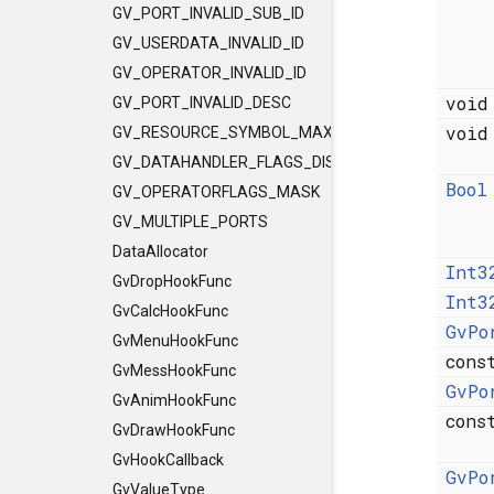
GV_PORT_INVALID_SUB_ID
GV_USERDATA_INVALID_ID
GV_OPERATOR_INVALID_ID
voi
GV_PORT_INVALID_DESC
voi
GV_RESOURCE_SYMBOL_MAX_LENGTH
GV_DATAHANDLER_FLAGS_DISCLEVEL
Bool
GV_OPERATORFLAGS_MASK
GV_MULTIPLE_PORTS
DataAllocator
Int3
GvDropHookFunc
Int3
GvCalcHookFunc
GvPo
GvMenuHookFunc
con
GvMessHookFunc
GvPo
GvAnimHookFunc
con
GvDrawHookFunc
GvHookCallback
GvPo
GvValueType