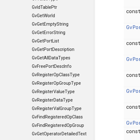
GvIdTablePtr
con
GvGetWorld
GvGetEmptyString
GvPo
GvGetErrorString
GvGetPortList
con
GvGetPortDescription
GvGetAllDataTypes
GvPo
GvFreePortDescInfo
con
GvRegisterOpClassType
GvRegisterOpGroupType
GvPo
GvRegisterValueType
GvRegisterDataType
con
GvRegisterValGroupType
GvFindRegisteredOpClass
GvPo
GvFindRegisteredOpGroup
con
GvGetOperatorDetailedText