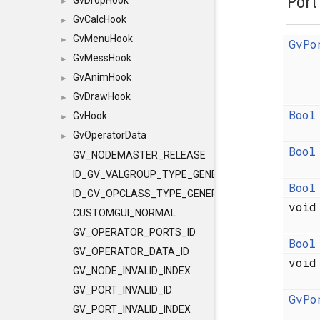
Port
GvDropHook
►
GvCalcHook
►
GvMenuHook
►
GvPo
GvMessHook
►
GvAnimHook
►
GvDrawHook
►
Bool
GvHook
►
GvOperatorData
►
Bool
GV_NODEMASTER_RELEASE
ID_GV_VALGROUP_TYPE_GENERAL
Bool
ID_GV_OPCLASS_TYPE_GENERAL
voi
CUSTOMGUI_NORMAL
GV_OPERATOR_PORTS_ID
Bool
GV_OPERATOR_DATA_ID
voi
GV_NODE_INVALID_INDEX
GV_PORT_INVALID_ID
GvPo
GV_PORT_INVALID_INDEX