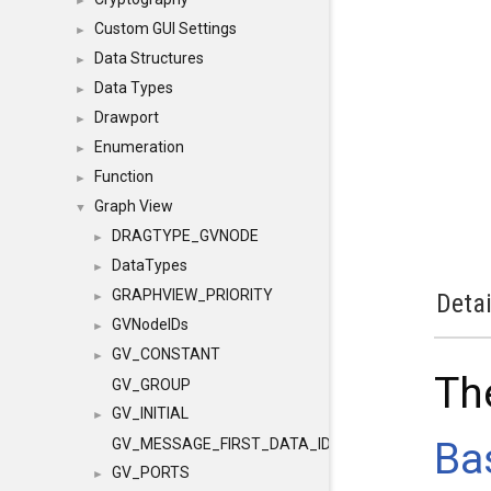
►
Custom GUI Settings
►
Data Structures
►
Data Types
►
Drawport
►
Enumeration
►
Function
►
Graph View
▼
DRAGTYPE_GVNODE
►
DataTypes
►
GRAPHVIEW_PRIORITY
Detai
►
GVNodeIDs
►
GV_CONSTANT
►
Th
GV_GROUP
GV_INITIAL
►
Ba
GV_MESSAGE_FIRST_DATA_ID
GV_PORTS
►