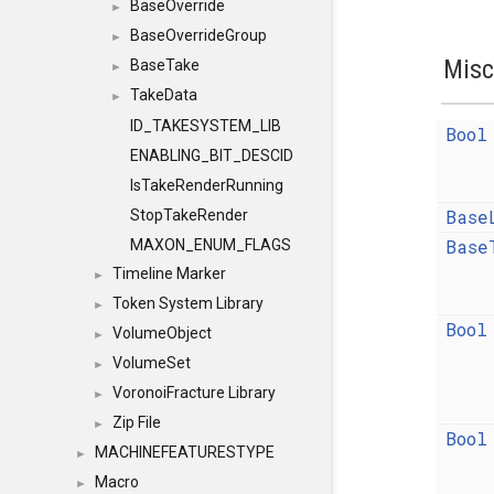
BaseOverride
►
BaseOverrideGroup
►
Misc
BaseTake
►
TakeData
►
ID_TAKESYSTEM_LIB
Bool
ENABLING_BIT_DESCID
IsTakeRenderRunning
Base
StopTakeRender
Base
MAXON_ENUM_FLAGS
Timeline Marker
►
Token System Library
►
Bool
VolumeObject
►
VolumeSet
►
VoronoiFracture Library
►
Zip File
►
Bool
MACHINEFEATURESTYPE
►
Macro
►