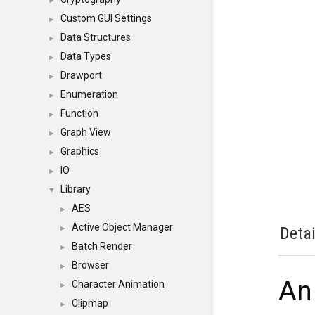
►
Custom GUI Settings
►
Data Structures
►
Data Types
►
Drawport
►
Enumeration
►
Function
►
Graph View
►
Graphics
►
IO
►
Library
▼
AES
►
Active Object Manager
►
Detai
Batch Render
►
Browser
►
An
Character Animation
►
Clipmap
►