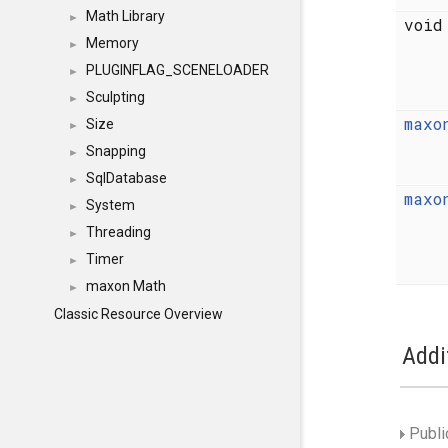
Math Library
►
voi
Memory
►
PLUGINFLAG_SCENELOADER
►
Sculpting
►
maxo
Size
►
Snapping
►
SqlDatabase
►
maxo
System
►
Threading
►
Timer
►
maxon Math
►
Classic Resource Overview
Addi
Publi