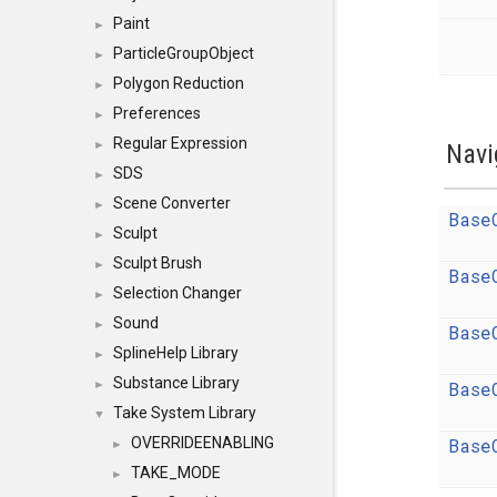
Paint
►
ParticleGroupObject
►
Polygon Reduction
►
Preferences
►
Regular Expression
►
Navi
SDS
►
Scene Converter
►
Base
Sculpt
►
Sculpt Brush
►
Base
Selection Changer
►
Sound
►
Base
SplineHelp Library
►
Substance Library
Base
►
Take System Library
▼
Base
OVERRIDEENABLING
►
TAKE_MODE
►