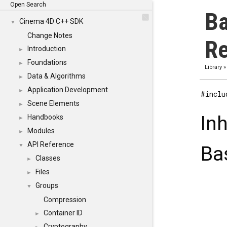
Open Search
Ba
Cinema 4D C++ SDK
▼
Change Notes
Re
Introduction
►
Foundations
►
Library
Data & Algorithms
►
Application Development
►
#inclu
Scene Elements
►
In
Handbooks
►
Modules
►
API Reference
▼
Ba
Classes
►
Files
►
Groups
▼
Compression
Container ID
►
Cryptography