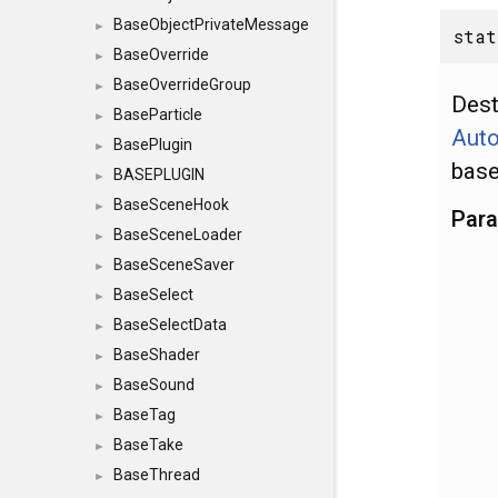
BaseObjectPrivateMessage
►
stat
BaseOverride
►
BaseOverrideGroup
►
Dest
BaseParticle
►
Auto
BasePlugin
►
base
BASEPLUGIN
►
BaseSceneHook
►
Par
BaseSceneLoader
►
BaseSceneSaver
►
BaseSelect
►
BaseSelectData
►
BaseShader
►
BaseSound
►
BaseTag
►
BaseTake
►
BaseThread
►