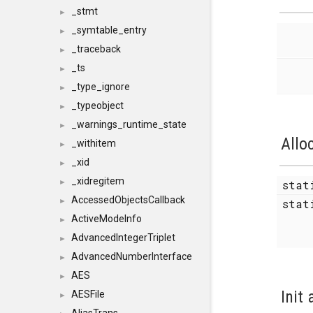
_stmt
►
_symtable_entry
►
_traceback
►
_ts
►
_type_ignore
►
_typeobject
►
_warnings_runtime_state
►
Allo
_withitem
►
_xid
►
_xidregitem
sta
►
AccessedObjectsCallback
stat
►
ActiveModeInfo
►
AdvancedIntegerTriplet
►
AdvancedNumberInterface
►
AES
►
Init
AESFile
►