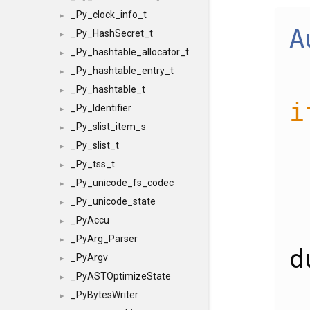
_Py_clock_info_t
►
A
_Py_HashSecret_t
►
_Py_hashtable_allocator_t
►
_Py_hashtable_entry_t
►
_Py_hashtable_t
►
i
_Py_Identifier
►
_Py_slist_item_s
►
_Py_slist_t
►
_Py_tss_t
►
_Py_unicode_fs_codec
►
_Py_unicode_state
►
_PyAccu
►
_PyArg_Parser
►
d
_PyArgv
►
_PyASTOptimizeState
►
_PyBytesWriter
►