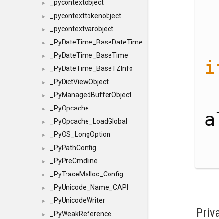
_pycontextobject
►
_pycontexttokenobject
►
_pycontextvarobject
►
_PyDateTime_BaseDateTime
►
_PyDateTime_BaseTime
►
i
_PyDateTime_BaseTZInfo
►
_PyDictViewObject
►
_PyManagedBufferObject
►
_PyOpcache
►
a
_PyOpcache_LoadGlobal
►
_PyOS_LongOption
►
_PyPathConfig
►
_PyPreCmdline
►
_PyTraceMalloc_Config
►
_PyUnicode_Name_CAPI
►
_PyUnicodeWriter
►
Priv
_PyWeakReference
►