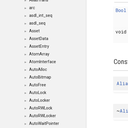
AliasTrans
►
arc
►
Bool
asdl_int_seq
►
asdl_seq
►
voi
Asset
►
AssetData
►
AssetEntry
►
AtomArray
►
Cons
AtomInterface
►
AutoAlloc
►
AutoBitmap
►
Alia
AutoFree
►
AutoLock
►
AutoLocker
►
AutoRWLock
►
~
Al
AutoRWLocker
►
AutoWaitPointer
►