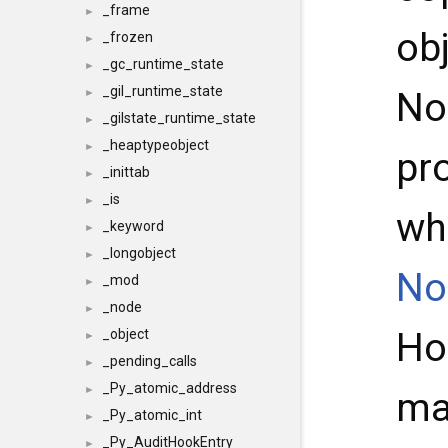
_frame
►
ob
_frozen
►
_gc_runtime_state
►
_gil_runtime_state
No
►
_gilstate_runtime_state
►
_heaptypeobject
►
pro
_inittab
►
_is
►
wh
_keyword
►
_longobject
►
No
_mod
►
_node
►
Ho
_object
►
_pending_calls
►
_Py_atomic_address
►
ma
_Py_atomic_int
►
_Py_AuditHookEntry
►