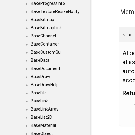
BakeProgressInfo
►
Memb
BakeTextureResizeNotify
►
BaseBitmap
►
BaseBitmapLink
►
sta
BaseChannel
►
BaseContainer
►
Allo
BaseCustomGui
►
BaseData
alia
►
BaseDocument
►
auto
BaseDraw
►
scop
BaseDrawHelp
►
Retu
BaseFile
►
BaseLink
►
BaseLinkArray
►
BaseList2D
►
BaseMaterial
►
BaseObject
►