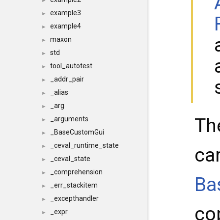
►
example3
►
example4
►
maxon
►
std
►
tool_autotest
►
_addr_pair
►
_alias
►
_arg
►
Th
_arguments
►
_BaseCustomGui
►
_ceval_runtime_state
►
ca
_ceval_state
►
_comprehension
►
Ba
_err_stackitem
►
_excepthandler
►
co
_expr
►