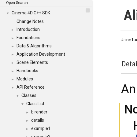
Open Search
Al
Cinema 4D C++ SDK
▼
Change Notes
Introduction
►
Foundations
►
#inclu
Data & Algorithms
►
Application Development
►
Detai
Scene Elements
►
Handbooks
►
Modules
►
An 
API Reference
▼
Classes
▼
Class List
▼
N
birender
►
details
►
example1
►
example2