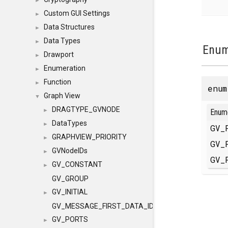
►
Custom GUI Settings
►
Data Structures
►
Data Types
►
Enum
Drawport
►
Enumeration
►
Function
►
enu
Graph View
▼
DRAGTYPE_GVNODE
►
Enum
DataTypes
►
GV_
GRAPHVIEW_PRIORITY
►
GV_
GVNodeIDs
►
GV_
GV_CONSTANT
►
GV_GROUP
GV_INITIAL
►
GV_MESSAGE_FIRST_DATA_ID
GV_PORTS
►