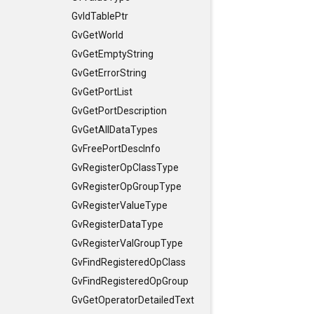
GvIdTablePtr
GvGetWorld
GvGetEmptyString
GvGetErrorString
GvGetPortList
GvGetPortDescription
GvGetAllDataTypes
GvFreePortDescInfo
GvRegisterOpClassType
GvRegisterOpGroupType
GvRegisterValueType
GvRegisterDataType
GvRegisterValGroupType
GvFindRegisteredOpClass
GvFindRegisteredOpGroup
GvGetOperatorDetailedText