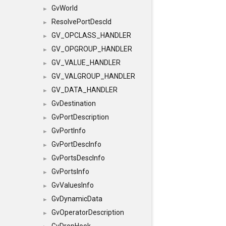
GvWorld
►
ResolvePortDescId
►
GV_OPCLASS_HANDLER
►
GV_OPGROUP_HANDLER
►
GV_VALUE_HANDLER
►
GV_VALGROUP_HANDLER
►
GV_DATA_HANDLER
►
GvDestination
►
GvPortDescription
►
GvPortInfo
►
GvPortDescInfo
►
GvPortsDescInfo
►
GvPortsInfo
►
GvValuesInfo
►
GvDynamicData
►
GvOperatorDescription
►