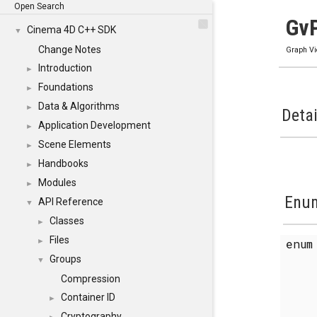
Open Search
GvP
Cinema 4D C++ SDK
▼
Change Notes
Graph V
Introduction
►
Foundations
►
Data & Algorithms
►
Detai
Application Development
►
Scene Elements
►
Handbooks
►
Modules
►
Enum
API Reference
▼
Classes
►
Files
enu
►
Groups
▼
Compression
Container ID
►
Cryptography