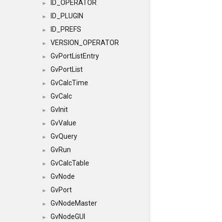
ID_OPERATOR
►
ID_PLUGIN
►
ID_PREFS
►
VERSION_OPERATOR
►
GvPortListEntry
►
GvPortList
►
GvCalcTime
►
GvCalc
►
GvInit
►
GvValue
►
GvQuery
►
GvRun
►
GvCalcTable
►
GvNode
►
GvPort
►
GvNodeMaster
►
GvNodeGUI
►