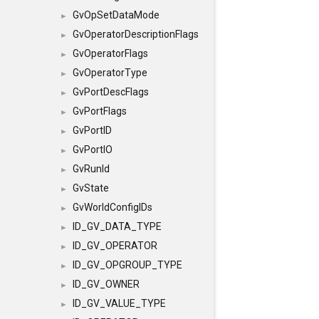
GvOpSetDataMode
►
GvOperatorDescriptionFlags
►
GvOperatorFlags
►
GvOperatorType
►
GvPortDescFlags
►
GvPortFlags
►
GvPortID
►
GvPortIO
►
GvRunId
►
GvState
►
GvWorldConfigIDs
►
ID_GV_DATA_TYPE
►
ID_GV_OPERATOR
►
ID_GV_OPGROUP_TYPE
►
ID_GV_OWNER
►
ID_GV_VALUE_TYPE
►