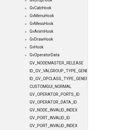
GvDropHook
►
GvCalcHook
►
GvMenuHook
►
GvMessHook
►
GvAnimHook
►
GvDrawHook
►
GvHook
►
GvOperatorData
►
GV_NODEMASTER_RELEASE
ID_GV_VALGROUP_TYPE_GENERAL
ID_GV_OPCLASS_TYPE_GENERAL
CUSTOMGUI_NORMAL
GV_OPERATOR_PORTS_ID
GV_OPERATOR_DATA_ID
GV_NODE_INVALID_INDEX
GV_PORT_INVALID_ID
GV_PORT_INVALID_INDEX