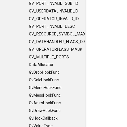
GV_PORT_INVALID_SUB_ID
GV_USERDATA_INVALID_ID
GV_OPERATOR_INVALID_ID
GV_PORT_INVALID_DESC
GV_RESOURCE_SYMBOL_MAX_LENGTH
GV_DATAHANDLER_FLAGS_DISCLEVEL
GV_OPERATORFLAGS_MASK
GV_MULTIPLE_PORTS
DataAllocator
GvDropHookFunc
GvCalcHookFunc
GvMenuHookFunc
GvMessHookFunc
GvAnimHookFunc
GvDrawHookFunc
GvHookCallback
GvValueType