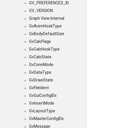
GV_PREFERENCES_ID
►
GV_VERSION
►
Graph View Internal
►
GvAnimHookType
►
GvBodyDefaultSize
►
GvCalcFlags
►
GvCalcHookType
►
GvCalcState
►
GvConnMode
►
GvDataType
►
GvDrawState
►
GvFileIdent
►
GvGuiConfigIDs
►
GvInsertMode
►
GvLayoutType
►
GvMasterConfigIDs
►
GvMessage
►