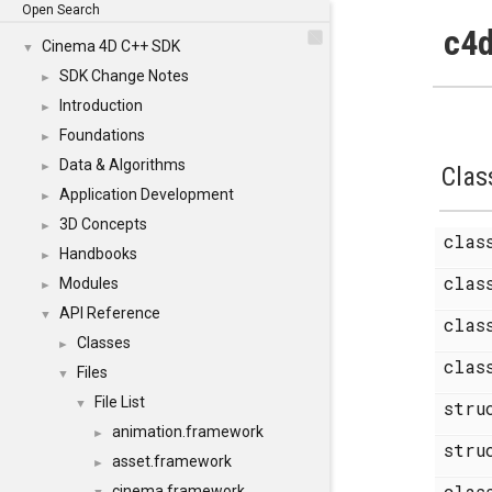
Open Search
c4d
Cinema 4D C++ SDK
▼
SDK Change Notes
►
Introduction
►
Foundations
►
Data & Algorithms
►
Clas
Application Development
►
3D Concepts
►
cla
Handbooks
►
cla
Modules
►
API Reference
▼
cla
Classes
►
cla
Files
▼
File List
▼
str
animation.framework
►
str
asset.framework
►
cla
cinema.framework