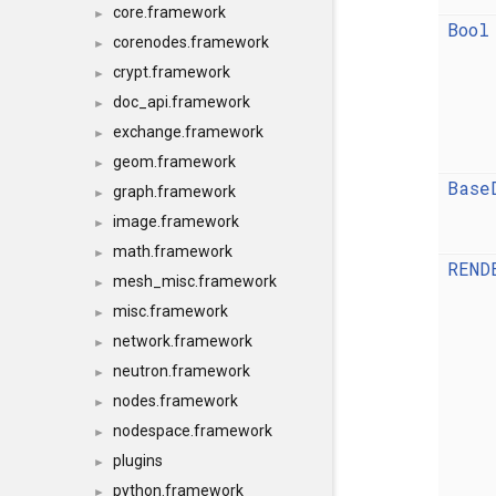
core.framework
►
Bool
corenodes.framework
►
crypt.framework
►
doc_api.framework
►
exchange.framework
►
geom.framework
►
Base
graph.framework
►
image.framework
►
math.framework
►
REND
mesh_misc.framework
►
misc.framework
►
network.framework
►
neutron.framework
►
nodes.framework
►
nodespace.framework
►
plugins
►
python.framework
►