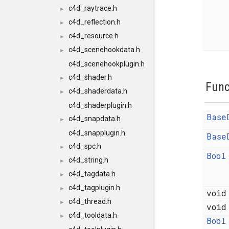
c4d_raytrace.h
►
c4d_reflection.h
►
c4d_resource.h
►
c4d_scenehookdata.h
►
c4d_scenehookplugin.h
c4d_shader.h
►
Func
c4d_shaderdata.h
►
c4d_shaderplugin.h
Base
c4d_snapdata.h
►
c4d_snapplugin.h
Base
c4d_spc.h
►
Bool
c4d_string.h
►
c4d_tagdata.h
►
c4d_tagplugin.h
►
voi
c4d_thread.h
►
voi
c4d_tooldata.h
►
Bool