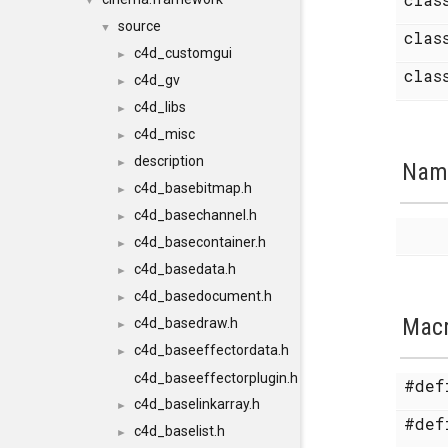
▼
source
▼
cla
c4d_customgui
►
cla
c4d_gv
►
c4d_libs
►
c4d_misc
►
description
►
Nam
c4d_basebitmap.h
►
c4d_basechannel.h
►
c4d_basecontainer.h
►
c4d_basedata.h
►
c4d_basedocument.h
►
Mac
c4d_basedraw.h
►
c4d_baseeffectordata.h
►
c4d_baseeffectorplugin.h
#de
c4d_baselinkarray.h
►
#de
c4d_baselist.h
►