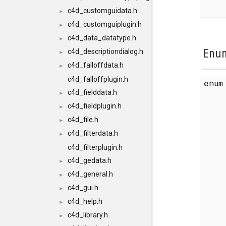
c4d_customguidata.h
►
c4d_customguiplugin.h
►
c4d_data_datatype.h
►
Enum
c4d_descriptiondialog.h
►
c4d_falloffdata.h
►
c4d_falloffplugin.h
enu
c4d_fielddata.h
►
c4d_fieldplugin.h
►
c4d_file.h
►
c4d_filterdata.h
►
c4d_filterplugin.h
c4d_gedata.h
►
c4d_general.h
►
c4d_gui.h
►
c4d_help.h
►
c4d_library.h
►