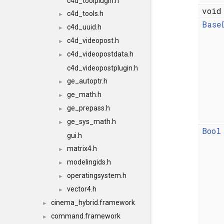
c4d_toolplugin.h
voi
c4d_tools.h
►
Base
c4d_uuid.h
►
c4d_videopost.h
►
c4d_videopostdata.h
►
c4d_videopostplugin.h
ge_autoptr.h
►
ge_math.h
►
ge_prepass.h
►
ge_sys_math.h
►
Bool
gui.h
matrix4.h
►
modelingids.h
►
operatingsystem.h
►
vector4.h
►
cinema_hybrid.framework
►
command.framework
►