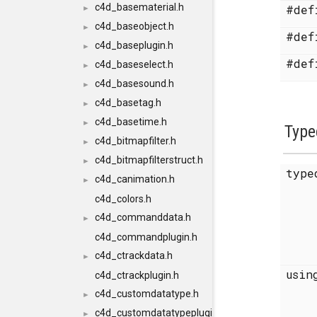
c4d_basematerial.h
#de
►
c4d_baseobject.h
►
#de
c4d_baseplugin.h
►
#de
c4d_baseselect.h
►
c4d_basesound.h
►
c4d_basetag.h
►
c4d_basetime.h
►
Type
c4d_bitmapfilter.h
►
c4d_bitmapfilterstruct.h
►
type
c4d_canimation.h
►
c4d_colors.h
c4d_commanddata.h
►
c4d_commandplugin.h
c4d_ctrackdata.h
►
usi
c4d_ctrackplugin.h
c4d_customdatatype.h
►
c4d_customdatatypeplugin.h
►