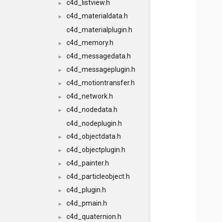
c4d_listview.h
►
c4d_materialdata.h
►
c4d_materialplugin.h
c4d_memory.h
►
c4d_messagedata.h
►
c4d_messageplugin.h
►
c4d_motiontransfer.h
►
c4d_network.h
►
c4d_nodedata.h
►
c4d_nodeplugin.h
c4d_objectdata.h
►
c4d_objectplugin.h
►
c4d_painter.h
►
c4d_particleobject.h
►
c4d_plugin.h
►
c4d_pmain.h
►
c4d_quaternion.h
►