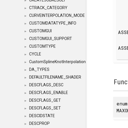
CREATEJOBRESULT
►
CTRACK_CATEGORY
►
CURVEINTERPOLATION_MODE
►
CUSTOMDATATYPE_INFO
►
CUSTOMGUI
ASS
►
CUSTOMGUI_SUPPORT
►
CUSTOMTYPE
ASS
►
CYCLE
►
CustomSplineKnotInterpolation
►
DA_TYPES
►
DEFAULTFILENAME_SHADER
►
Func
DESCFLAGS_DESC
►
DESCFLAGS_ENABLE
►
DESCFLAGS_GET
►
enu
DESCFLAGS_SET
►
MAXO
DESCIDSTATE
►
DESCPROP
►