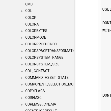
CMD
USE
COL
►
COLOR
DON
COLORA
WIT
COLORBYTES
►
COLORMODE
►
COLORPROFILEINFO
►
COLORSPACETRANSFORMATION
►
COLORSYSTEM_RANGE
►
COLORSYSTEM_SIZE
►
COL_CONTACT
►
COMMAND_ASSET_STATE
►
COMPONENT_SELECTION_MODES
►
COPYFLAGS
►
DON
COREMSG
►
COREMSG_CINEMA
►