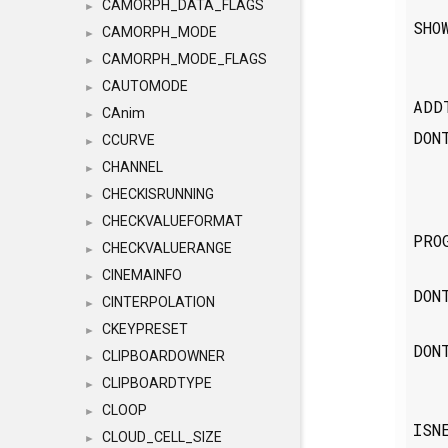
CAMORPH_DATA_FLAGS
►
SHO
CAMORPH_MODE
►
CAMORPH_MODE_FLAGS
►
CAUTOMODE
►
ADD
CAnim
►
DON
CCURVE
►
CHANNEL
►
CHECKISRUNNING
►
CHECKVALUEFORMAT
►
PRO
CHECKVALUERANGE
►
CINEMAINFO
►
DON
CINTERPOLATION
►
CKEYPRESET
►
DON
CLIPBOARDOWNER
►
CLIPBOARDTYPE
►
CLOOP
►
IS
CLOUD_CELL_SIZE
►