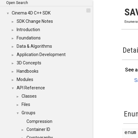
Open Search
SA
Cinema 4D C++ SDK
▼
SDK Change Notes
►
Enumera
Introduction
►
Foundations
►
Data & Algorithms
►
Detai
Application Development
►
3D Concepts
►
See a
Handbooks
►
Modules
S
►
API Reference
▼
Classes
►
Files
►
Enum
Groups
▼
Compression
Container ID
►
enu
Cryptography