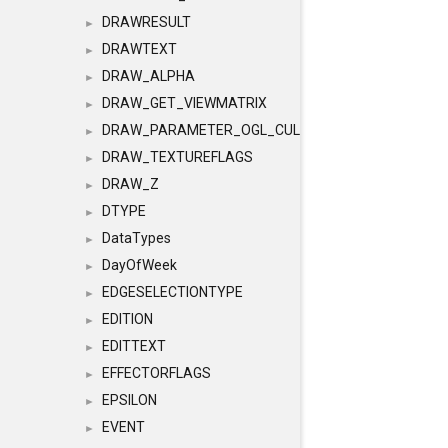
DRAWRESULT
►
DRAWTEXT
►
DRAW_ALPHA
►
DRAW_GET_VIEWMATRIX
►
DRAW_PARAMETER_OGL_CULLING
►
DRAW_TEXTUREFLAGS
►
DRAW_Z
►
DTYPE
►
DataTypes
►
DayOfWeek
►
EDGESELECTIONTYPE
►
EDITION
►
EDITTEXT
►
EFFECTORFLAGS
►
EPSILON
►
EVENT
►