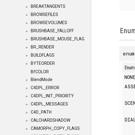
BREAKTANGENTS
►
BROWSEFILES
►
BROWSEVOLUMES
►
Enum
BRUSHBASE_FALLOFF
►
BRUSHBASE_MOUSE_FLAG
►
BR_RENDER
►
enu
BUILDFLAGS
►
BYTEORDER
►
Enum
BfCOLOR
NO
BlendMode
►
AS
C4DPL_ERROR
►
C4DPL_INIT_PRIORITY
►
SCE
C4DPL_MESSAGES
►
C4D_PATH
►
DIA
CALCHARDSHADOW
►
CAMORPH_COPY_FLAGS
►