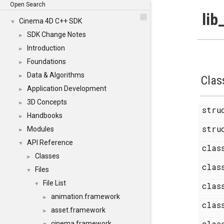
Open Search
lib
Cinema 4D C++ SDK
▼
SDK Change Notes
►
Introduction
►
Foundations
►
Data & Algorithms
►
Clas
Application Development
►
3D Concepts
►
str
Handbooks
►
str
Modules
►
API Reference
▼
cla
Classes
►
cla
Files
▼
File List
▼
cla
animation.framework
►
cla
asset.framework
►
cla
cinema.framework