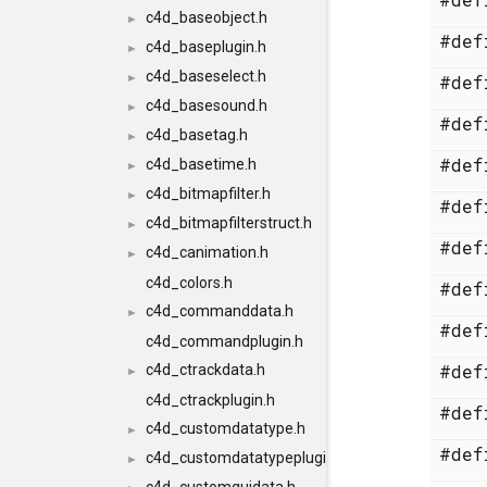
c4d_baseobject.h
►
#de
c4d_baseplugin.h
►
c4d_baseselect.h
►
#de
c4d_basesound.h
►
#de
c4d_basetag.h
►
#de
c4d_basetime.h
►
c4d_bitmapfilter.h
►
#de
c4d_bitmapfilterstruct.h
►
#de
c4d_canimation.h
►
c4d_colors.h
#de
c4d_commanddata.h
►
#de
c4d_commandplugin.h
#de
c4d_ctrackdata.h
►
c4d_ctrackplugin.h
#de
c4d_customdatatype.h
►
#de
c4d_customdatatypeplugin.h
►