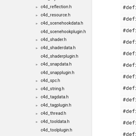
#de
c4d_reflection.h
►
c4d_resource.h
►
#de
c4d_scenehookdata.h
►
#de
c4d_scenehookplugin.h
c4d_shader.h
►
#de
c4d_shaderdata.h
►
#de
c4d_shaderplugin.h
c4d_snapdata.h
#de
►
c4d_snapplugin.h
#de
c4d_spc.h
►
#de
c4d_string.h
►
c4d_tagdata.h
►
#de
c4d_tagplugin.h
►
#de
c4d_thread.h
►
c4d_tooldata.h
#de
►
c4d_toolplugin.h
#de