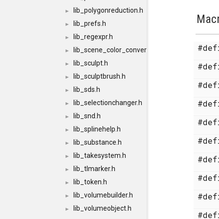
lib_polygonreduction.h
►
Mac
lib_prefs.h
►
lib_regexpr.h
►
#de
lib_scene_color_converter.h
►
lib_sculpt.h
►
#de
lib_sculptbrush.h
►
#de
lib_sds.h
►
#de
lib_selectionchanger.h
►
lib_snd.h
►
#de
lib_splinehelp.h
►
#de
lib_substance.h
►
lib_takesystem.h
►
#de
lib_tlmarker.h
►
#de
lib_token.h
►
lib_volumebuilder.h
#de
►
lib_volumeobject.h
►
#de