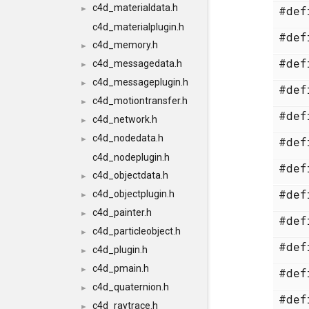
c4d_materialdata.h
#de
►
c4d_materialplugin.h
#de
c4d_memory.h
►
#de
c4d_messagedata.h
►
c4d_messageplugin.h
►
#de
c4d_motiontransfer.h
►
#de
c4d_network.h
►
c4d_nodedata.h
►
#de
c4d_nodeplugin.h
#de
c4d_objectdata.h
►
#de
c4d_objectplugin.h
►
c4d_painter.h
►
#de
c4d_particleobject.h
►
#de
c4d_plugin.h
►
c4d_pmain.h
►
#de
c4d_quaternion.h
►
#de
c4d_raytrace.h
►