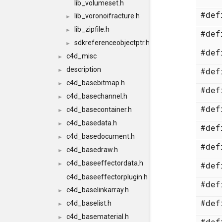
lib_volumeset.h
#de
lib_voronoifracture.h
►
lib_zipfile.h
►
#de
sdkreferenceobjectptr.h
►
#de
c4d_misc
►
description
#de
►
c4d_basebitmap.h
►
#de
c4d_basechannel.h
►
#de
c4d_basecontainer.h
►
c4d_basedata.h
►
#de
c4d_basedocument.h
►
#de
c4d_basedraw.h
►
c4d_baseeffectordata.h
#de
►
c4d_baseeffectorplugin.h
#de
c4d_baselinkarray.h
►
#de
c4d_baselist.h
►
c4d_basematerial.h
►
#de