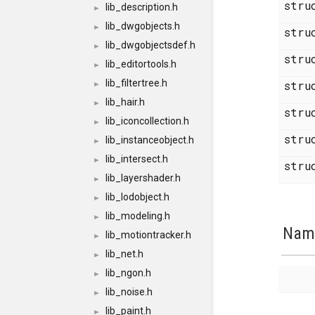
str
lib_description.h
►
lib_dwgobjects.h
►
str
lib_dwgobjectsdef.h
►
str
lib_editortools.h
►
lib_filtertree.h
str
►
lib_hair.h
►
str
lib_iconcollection.h
►
str
lib_instanceobject.h
►
lib_intersect.h
►
str
lib_layershader.h
►
lib_lodobject.h
►
lib_modeling.h
►
Nam
lib_motiontracker.h
►
lib_net.h
►
lib_ngon.h
►
lib_noise.h
►
lib_paint.h
►