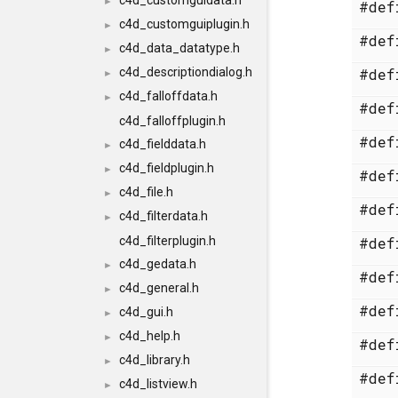
c4d_customguidata.h
►
#de
c4d_customguiplugin.h
►
#de
c4d_data_datatype.h
►
c4d_descriptiondialog.h
#de
►
c4d_falloffdata.h
►
#de
c4d_falloffplugin.h
#de
c4d_fielddata.h
►
c4d_fieldplugin.h
►
#de
c4d_file.h
►
#de
c4d_filterdata.h
►
c4d_filterplugin.h
#de
c4d_gedata.h
►
#de
c4d_general.h
►
#de
c4d_gui.h
►
c4d_help.h
►
#de
c4d_library.h
►
#de
c4d_listview.h
►