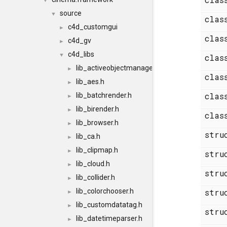
▼
source
▼
cla
c4d_customgui
►
cla
c4d_gv
►
c4d_libs
▼
cla
lib_activeobjectmanager.h
►
cla
lib_aes.h
►
cla
lib_batchrender.h
►
lib_birender.h
►
cla
lib_browser.h
►
str
lib_ca.h
►
lib_clipmap.h
►
str
lib_cloud.h
►
str
lib_collider.h
►
lib_colorchooser.h
str
►
lib_customdatatag.h
►
str
lib_datetimeparser.h
►