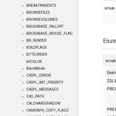
BREAKTANGENTS
►
enu
BROWSEFILES
►
BROWSEVOLUMES
►
BRUSHBASE_FALLOFF
►
BRUSHBASE_MOUSE_FLAG
►
Enum
BR_RENDER
►
BUILDFLAGS
►
BYTEORDER
►
enu
BfCOLOR
BlendMode
►
Enum
C4DPL_ERROR
►
ID
C4DPL_INIT_PRIORITY
►
PRE
C4DPL_MESSAGES
►
C4D_PATH
►
CALCHARDSHADOW
►
PRE
CAMORPH_COPY_FLAGS
►