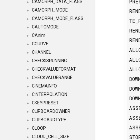
PRE
CAMORPH_DATA_FLAGS
►
CAMORPH_MODE
REN
►
CAMORPH_MODE_FLAGS
►
TE_
CAUTOMODE
►
REN
CAnim
►
REN
CCURVE
►
ALL
CHANNEL
►
ALL
CHECKISRUNNING
►
ALL
CHECKVALUEFORMAT
►
CHECKVALUERANGE
DOW
►
CINEMAINFO
►
DOW
CINTERPOLATION
►
DOW
CKEYPRESET
►
ASS
CLIPBOARDOWNER
►
ASS
CLIPBOARDTYPE
►
ASS
CLOOP
►
STO
CLOUD_CELL_SIZE
►