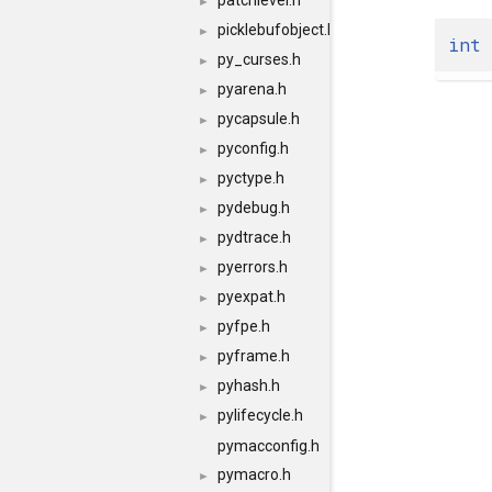
patchlevel.h
►
picklebufobject.h
►
int
py_curses.h
►
pyarena.h
►
pycapsule.h
►
pyconfig.h
►
pyctype.h
►
pydebug.h
►
pydtrace.h
►
pyerrors.h
►
pyexpat.h
►
pyfpe.h
►
pyframe.h
►
pyhash.h
►
pylifecycle.h
►
pymacconfig.h
pymacro.h
►