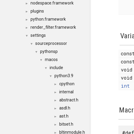
nodespace.framework
►
plugins
►
python.framework
►
render_filter.framework
►
Vari
settings
▼
sourceprocessor
▼
pythonsp
▼
cons
macos
▼
cons
include
▼
voi
python3.9
▼
voi
cpython
►
int
internal
►
abstract.h
►
asdl.h
Macr
►
ast.h
►
bitset.h
►
#def
bltinmodule.h
►