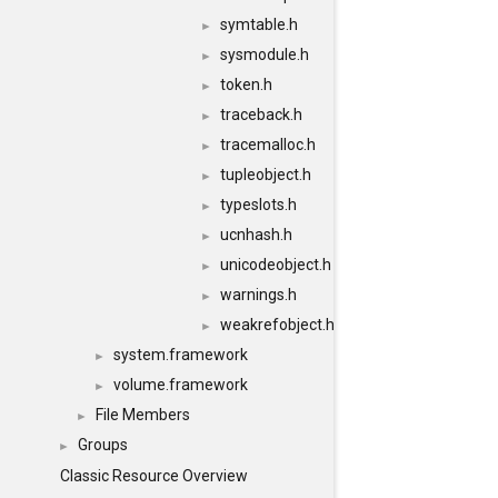
symtable.h
►
sysmodule.h
►
token.h
►
traceback.h
►
tracemalloc.h
►
tupleobject.h
►
typeslots.h
►
ucnhash.h
►
unicodeobject.h
►
warnings.h
►
weakrefobject.h
►
system.framework
►
volume.framework
►
File Members
►
Groups
►
Classic Resource Overview