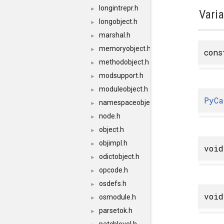
longintrepr.h
►
Vari
longobject.h
►
marshal.h
►
memoryobject.h
►
cons
methodobject.h
►
modsupport.h
►
moduleobject.h
►
PyCa
namespaceobject.h
►
node.h
►
object.h
►
objimpl.h
►
void
odictobject.h
►
opcode.h
►
osdefs.h
►
void
osmodule.h
►
parsetok.h
►