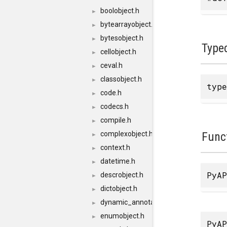
boolobject.h
►
bytearrayobject.h
►
bytesobject.h
►
Type
cellobject.h
►
ceval.h
►
classobject.h
►
type
code.h
►
codecs.h
►
compile.h
►
Func
complexobject.h
►
context.h
►
datetime.h
►
PyAP
descrobject.h
►
dictobject.h
►
dynamic_annotations.h
►
enumobject.h
►
PyAP