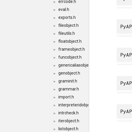
errcode.h
►
eval.h
►
exports.h
►
fileobject.h
PyAP
►
fileutils.h
►
floatobject.h
►
frameobject.h
►
PyAP
funcobject.h
►
genericaliasobject.h
►
genobject.h
►
graminit.h
►
PyAP
grammar.h
►
import.h
►
interpreteridobject.h
►
PyAP
intrcheck.h
►
iterobject.h
►
listobject.h
►