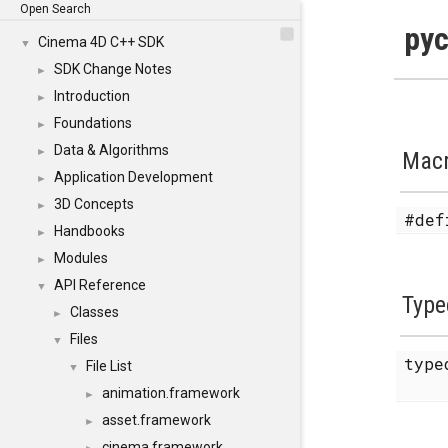
Open Search
pyc
Cinema 4D C++ SDK
▼
SDK Change Notes
►
Introduction
►
Foundations
►
Data & Algorithms
►
Mac
Application Development
►
3D Concepts
►
#de
Handbooks
►
Modules
►
API Reference
▼
Type
Classes
►
Files
▼
type
File List
▼
animation.framework
►
asset.framework
►
cinema.framework