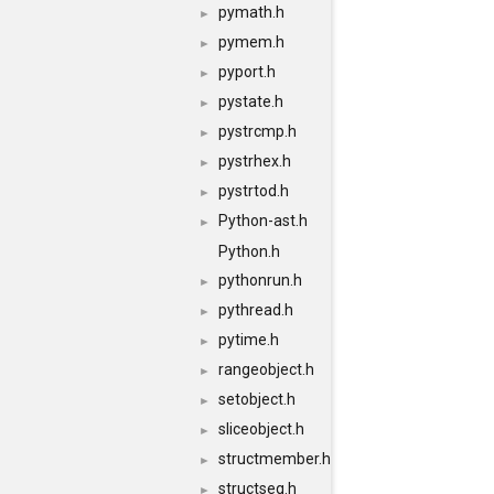
pymath.h
►
pymem.h
►
pyport.h
►
pystate.h
►
pystrcmp.h
►
pystrhex.h
►
pystrtod.h
►
Python-ast.h
►
Python.h
pythonrun.h
►
pythread.h
►
pytime.h
►
rangeobject.h
►
setobject.h
►
sliceobject.h
►
structmember.h
►
structseq.h
►