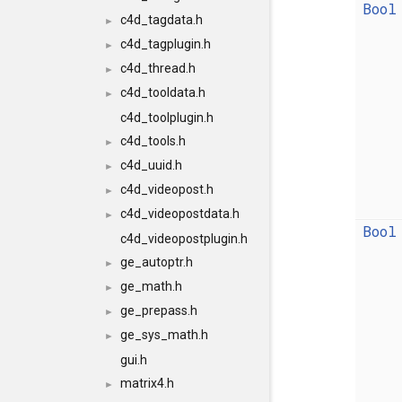
Bool
c4d_tagdata.h
►
c4d_tagplugin.h
►
c4d_thread.h
►
c4d_tooldata.h
►
c4d_toolplugin.h
c4d_tools.h
►
c4d_uuid.h
►
c4d_videopost.h
►
c4d_videopostdata.h
►
Bool
c4d_videopostplugin.h
ge_autoptr.h
►
ge_math.h
►
ge_prepass.h
►
ge_sys_math.h
►
gui.h
matrix4.h
►