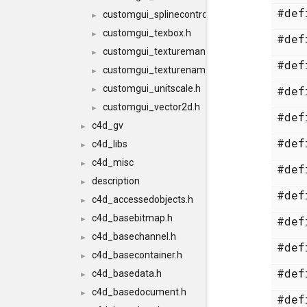
#de
customgui_splinecontrol.h
►
customgui_texbox.h
►
#de
customgui_texturemanager.h
►
#de
customgui_texturename.h
►
customgui_unitscale.h
#de
►
customgui_vector2d.h
►
#de
c4d_gv
►
#de
c4d_libs
►
c4d_misc
►
#de
description
►
#de
c4d_accessedobjects.h
►
c4d_basebitmap.h
#de
►
c4d_basechannel.h
►
#de
c4d_basecontainer.h
►
#de
c4d_basedata.h
►
c4d_basedocument.h
►
#de