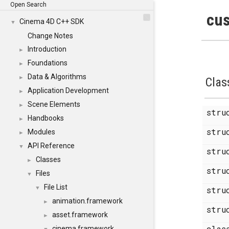
Open Search
cus
Cinema 4D C++ SDK
▼
Change Notes
Introduction
►
Foundations
►
Data & Algorithms
►
Clas
Application Development
►
Scene Elements
►
str
Handbooks
►
str
Modules
►
API Reference
▼
str
Classes
►
str
Files
▼
File List
▼
str
animation.framework
►
str
asset.framework
►
cla
cinema.framework