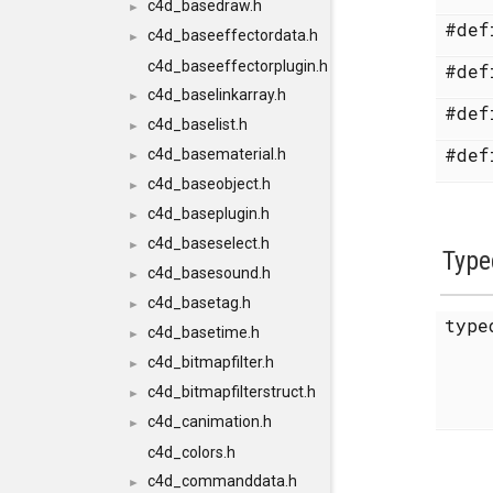
c4d_basedraw.h
►
#de
c4d_baseeffectordata.h
►
c4d_baseeffectorplugin.h
#de
c4d_baselinkarray.h
►
#de
c4d_baselist.h
►
#de
c4d_basematerial.h
►
c4d_baseobject.h
►
c4d_baseplugin.h
►
c4d_baseselect.h
►
Type
c4d_basesound.h
►
c4d_basetag.h
►
typ
c4d_basetime.h
►
c4d_bitmapfilter.h
►
c4d_bitmapfilterstruct.h
►
c4d_canimation.h
►
c4d_colors.h
c4d_commanddata.h
►