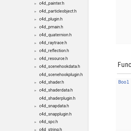
c4d_painter.h
►
c4d_particleobject.h
►
c4d_plugin.h
►
c4d_pmain.h
►
c4d_quaternion.h
►
c4d_raytrace.h
►
c4d_reflection.h
►
c4d_resource.h
►
Func
c4d_scenehookdata.h
►
c4d_scenehookplugin.h
Bool
c4d_shader.h
►
c4d_shaderdata.h
►
c4d_shaderplugin.h
c4d_snapdata.h
►
c4d_snapplugin.h
c4d_spc.h
►
c4d_string.h
►