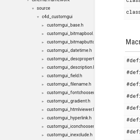
▼
source
▼
cla
c4d_customgui
▼
customgui_base.h
►
customgui_bitmapbool.h
►
Mac
customgui_bitmapbutton.h
►
customgui_datetime.h
►
customgui_descproperty.h
#de
►
customgui_description.h
►
#de
customgui_field.h
►
#de
customgui_filename.h
►
customgui_fontchooser.h
►
#de
customgui_gradient.h
►
#de
customgui_htmlviewer.h
►
customgui_hyperlink.h
►
#de
customgui_iconchooser.h
►
#de
customgui_inexclude.h
►