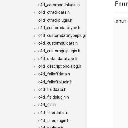
Enum
c4d_commandplugin.h
c4d_ctrackdata.h
►
enu
c4d_ctrackplugin.h
c4d_customdatatype.h
►
c4d_customdatatypeplugin.h
►
c4d_customguidata.h
►
c4d_customguiplugin.h
►
c4d_data_datatype.h
►
c4d_descriptiondialog.h
►
c4d_falloffdata.h
►
c4d_falloffplugin.h
c4d_fielddata.h
►
c4d_fieldplugin.h
►
c4d_file.h
►
c4d_filterdata.h
►
c4d_filterplugin.h