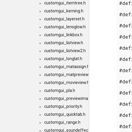
#de
customgui_itemtree.h
►
customgui_kerning.h
►
#de
customgui_layerset.h
►
#de
customgui_lensglow.h
►
customgui_linkbox.h
►
#de
customgui_listview.h
►
#de
customgui_listview2.h
►
#de
customgui_longlat.h
►
customgui_matassign.h
►
#de
customgui_matpreview.h
►
#de
customgui_movieview.h
►
customgui_pla.h
►
#de
customgui_previewimage.h
►
#de
customgui_priority.h
►
customgui_quicktab.h
#de
►
customgui_range.h
►
#de
customgui_soundeffector.h
►