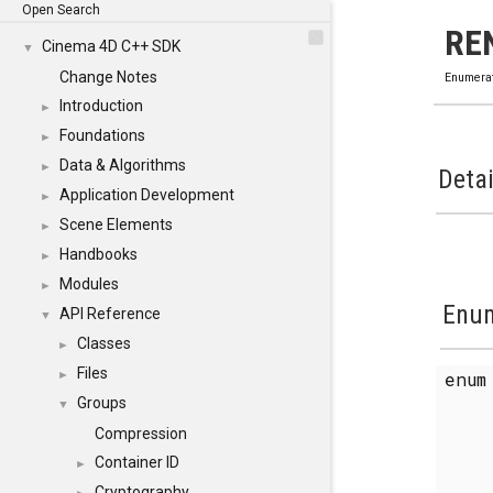
Open Search
RE
Cinema 4D C++ SDK
▼
Change Notes
Enumera
Introduction
►
Foundations
►
Data & Algorithms
►
Detai
Application Development
►
Scene Elements
►
Handbooks
►
Modules
►
Enum
API Reference
▼
Classes
►
Files
enu
►
Groups
▼
Compression
Container ID
►
Cryptography