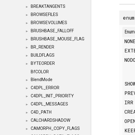
BREAKTANGENTS
►
BROWSEFILES
►
enu
BROWSEVOLUMES
►
BRUSHBASE_FALLOFF
Enum
►
BRUSHBASE_MOUSE_FLAG
►
NO
BR_RENDER
►
EXT
BUILDFLAGS
►
NOD
BYTEORDER
►
BfCOLOR
BlendMode
►
SHO
C4DPL_ERROR
►
PRE
C4DPL_INIT_PRIORITY
►
IR
C4DPL_MESSAGES
►
CRE
C4D_PATH
►
OPE
CALCHARDSHADOW
►
CAMORPH_COPY_FLAGS
►
KEE