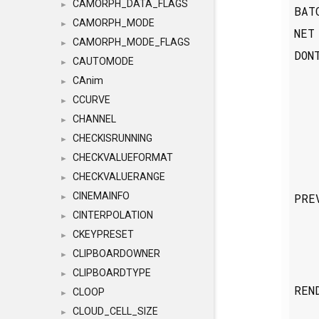
CAMORPH_DATA_FLAGS
►
BAT
CAMORPH_MODE
►
NE
CAMORPH_MODE_FLAGS
►
DON
CAUTOMODE
►
CAnim
►
CCURVE
►
CHANNEL
►
CHECKISRUNNING
►
CHECKVALUEFORMAT
►
CHECKVALUERANGE
►
CINEMAINFO
PRE
►
CINTERPOLATION
►
CKEYPRESET
►
CLIPBOARDOWNER
►
CLIPBOARDTYPE
►
REN
CLOOP
►
CLOUD_CELL_SIZE
►