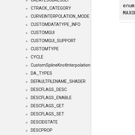
CREATEJOBRESULT
►
enu
CTRACK_CATEGORY
►
MAXO
CURVEINTERPOLATION_MODE
►
CUSTOMDATATYPE_INFO
►
CUSTOMGUI
►
CUSTOMGUI_SUPPORT
►
CUSTOMTYPE
►
CYCLE
►
CustomSplineKnotInterpolation
►
DA_TYPES
►
DEFAULTFILENAME_SHADER
►
DESCFLAGS_DESC
►
DESCFLAGS_ENABLE
►
DESCFLAGS_GET
►
DESCFLAGS_SET
►
DESCIDSTATE
►
DESCPROP
►