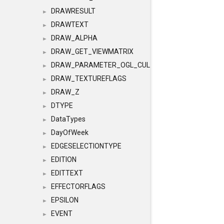
DRAWRESULT
►
DRAWTEXT
►
DRAW_ALPHA
►
DRAW_GET_VIEWMATRIX
►
DRAW_PARAMETER_OGL_CULLING
►
DRAW_TEXTUREFLAGS
►
DRAW_Z
►
DTYPE
►
DataTypes
►
DayOfWeek
►
EDGESELECTIONTYPE
►
EDITION
►
EDITTEXT
►
EFFECTORFLAGS
►
EPSILON
►
EVENT
►