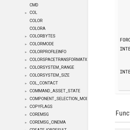
CMD
COL
►
COLOR
COLORA
COLORBYTES
►
FOR
COLORMODE
►
INT
COLORPROFILEINFO
►
COLORSPACETRANSFORMATION
►
COLORSYSTEM_RANGE
►
INT
COLORSYSTEM_SIZE
►
COL_CONTACT
►
COMMAND_ASSET_STATE
►
COMPONENT_SELECTION_MODES
►
COPYFLAGS
►
Func
COREMSG
►
COREMSG_CINEMA
►