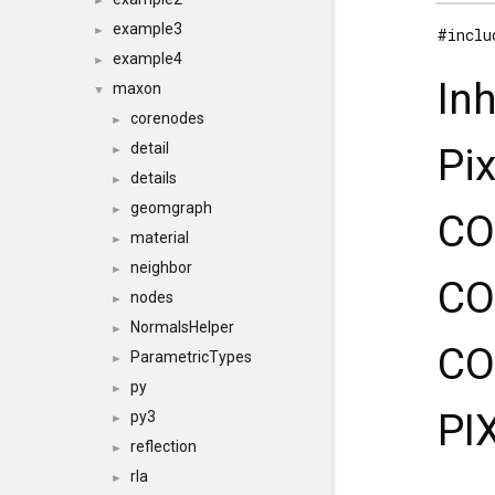
►
example3
►
#inclu
example4
►
In
maxon
▼
corenodes
►
detail
Pi
►
details
►
geomgraph
►
CO
material
►
neighbor
►
CO
nodes
►
NormalsHelper
►
CO
ParametricTypes
►
py
►
PI
py3
►
reflection
►
rla
►