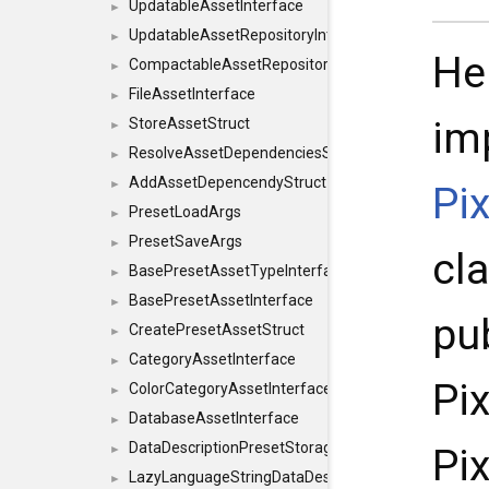
UpdatableAssetInterface
►
UpdatableAssetRepositoryInterface
►
He
CompactableAssetRepositoryInterface
►
FileAssetInterface
►
im
StoreAssetStruct
►
ResolveAssetDependenciesStruct
►
AddAssetDepencendyStruct
►
Pi
PresetLoadArgs
►
PresetSaveArgs
►
cl
BasePresetAssetTypeInterface
►
BasePresetAssetInterface
►
pu
CreatePresetAssetStruct
►
CategoryAssetInterface
►
Pi
ColorCategoryAssetInterface
►
DatabaseAssetInterface
►
DataDescriptionPresetStorageInterface
Pi
►
LazyLanguageStringDataDescriptionDefinitionInterf
►