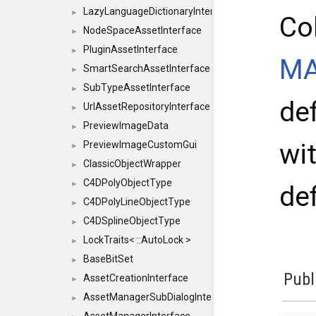
LazyLanguageDictionaryInterface
►
Co
NodeSpaceAssetInterface
►
PluginAssetInterface
►
MA
SmartSearchAssetInterface
►
SubTypeAssetInterface
►
de
UrlAssetRepositoryInterface
►
PreviewImageData
►
wit
PreviewImageCustomGui
►
ClassicObjectWrapper
►
C4DPolyObjectType
►
def
C4DPolyLineObjectType
►
C4DSplineObjectType
►
LockTraits< ::AutoLock >
►
BaseBitSet
►
Publ
AssetCreationInterface
►
AssetManagerSubDialogInterface
►