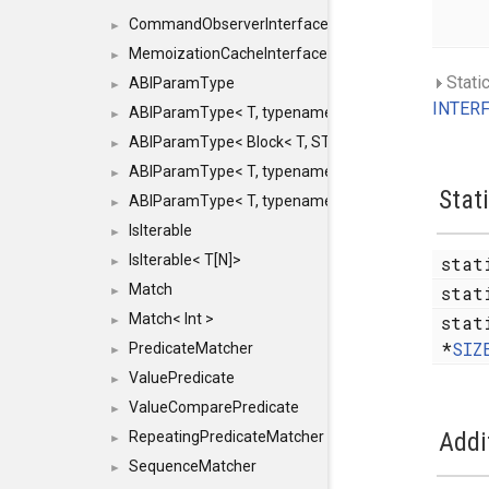
CommandObserverInterface
►
MemoizationCacheInterface
►
Stati
ABIParamType
►
INTERF
ABIParamType< T, typename std::enable_if< STD_
►
ABIParamType< Block< T, STRIDED, MOVE > >
►
ABIParamType< T, typename std::enable_if< STD_I
►
Stat
ABIParamType< T, typename std::enable_if< STD_I
►
IsIterable
►
IsIterable< T[N]>
stat
►
Match
stat
►
Match< Int >
stat
►
*
SIZ
PredicateMatcher
►
ValuePredicate
►
ValueComparePredicate
►
Addi
RepeatingPredicateMatcher
►
SequenceMatcher
►