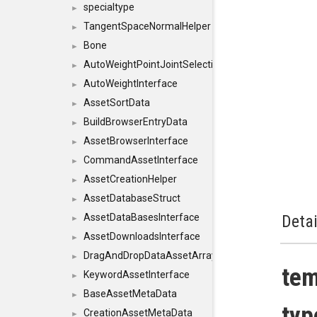
specialtype
►
TangentSpaceNormalHelper
►
Bone
►
AutoWeightPointJointSelections
►
AutoWeightInterface
►
AssetSortData
►
BuildBrowserEntryData
►
AssetBrowserInterface
►
CommandAssetInterface
►
AssetCreationHelper
►
AssetDatabaseStruct
►
AssetDataBasesInterface
Detai
►
AssetDownloadsInterface
►
DragAndDropDataAssetArray
►
te
KeywordAssetInterface
►
BaseAssetMetaData
►
typ
CreationAssetMetaData
►