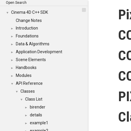
Open Search
Pi
Cinema 4D C++ SDK
▼
Change Notes
Introduction
►
C
Foundations
►
Data & Algorithms
►
C
Application Development
►
Scene Elements
►
Handbooks
►
C
Modules
►
API Reference
▼
P
Classes
▼
Class List
▼
birender
►
Cl
details
►
example1
►
example2