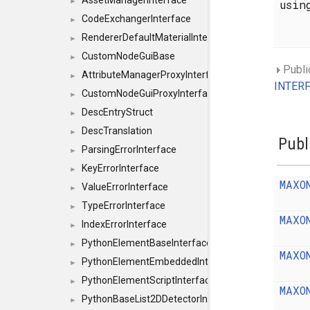
AssetManagerInterface
►
usi
CodeExchangerInterface
►
RendererDefaultMaterialInterface
►
CustomNodeGuiBase
►
Publi
AttributeManagerProxyInterface
►
INTERF
CustomNodeGuiProxyInterface
►
DescEntryStruct
►
DescTranslation
►
Publ
ParsingErrorInterface
►
KeyErrorInterface
►
MAXO
ValueErrorInterface
►
TypeErrorInterface
►
MAXO
IndexErrorInterface
►
PythonElementBaseInterface
►
MAXO
PythonElementEmbeddedInterface
►
PythonElementScriptInterface
►
MAXO
PythonBaseList2DDetectorInterface
►