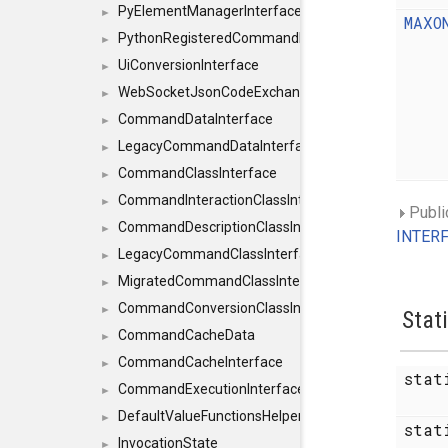
PyElementManagerInterface
►
MAXO
PythonRegisteredCommandIdsInterface
►
UiConversionInterface
►
WebSocketJsonCodeExchangerInterface
►
CommandDataInterface
►
LegacyCommandDataInterface
►
CommandClassInterface
►
CommandInteractionClassInterface
►
Publi
CommandDescriptionClassInterface
►
INTERF
LegacyCommandClassInterface
►
MigratedCommandClassInterface
►
CommandConversionClassInterface
►
Stat
CommandCacheData
►
CommandCacheInterface
►
sta
CommandExecutionInterface
►
DefaultValueFunctionsHelper< const Result< C
►
sta
InvocationState
►