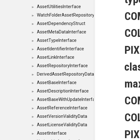
AssetUtilitiesInterface
►
CO
WatchFolderAssetRepositoryInterface
►
AssetDependencyStruct
►
CO
AssetMetaDataInterface
►
AssetTypeInterface
►
PI
AssetIdentifierInterface
►
AssetLinkInterface
►
cla
AssetRepositoryInterface
►
DerivedAssetRepositoryDataInterface
►
max
AssetBaseInterface
►
AssetDescriptionInterface
►
CO
AssetBaseWithUpdateInterface
►
AssetReferenceInterface
►
CO
AssetVersionValidityData
►
AssetLicenseValidityData
►
PI
AssetInterface
►