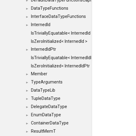
DefaultDataTypeFunctionsCapabilityFlags
►
DataTypeFunctions
►
InterfaceDataTypeFunctions
►
InternedId
►
IsTriviallyEquatable< InternedId >
IsZeroInitialized< InternedId >
InternedIdPtr
►
IsTriviallyEquatable< InternedIdPtr >
IsZeroInitialized< InternedIdPtr >
Member
►
TypeArguments
►
DataTypeLib
►
TupleDataType
►
DelegateDataType
►
EnumDataType
►
ContainerDataType
►
ResultMemT
►