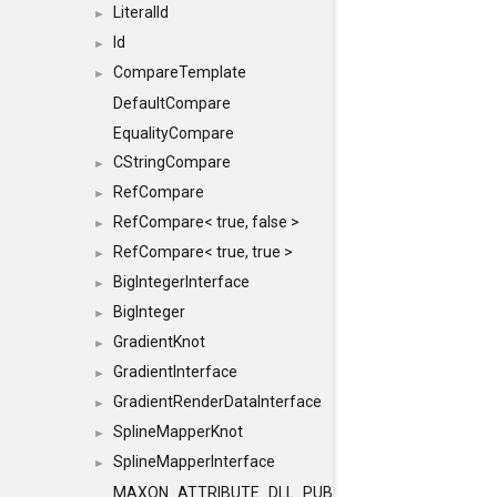
LiteralId
►
Id
►
CompareTemplate
►
DefaultCompare
EqualityCompare
CStringCompare
►
RefCompare
►
RefCompare< true, false >
►
RefCompare< true, true >
►
BigIntegerInterface
►
BigInteger
►
GradientKnot
►
GradientInterface
►
GradientRenderDataInterface
►
SplineMapperKnot
►
SplineMapperInterface
►
MAXON_ATTRIBUTE_DLL_PUBLIC