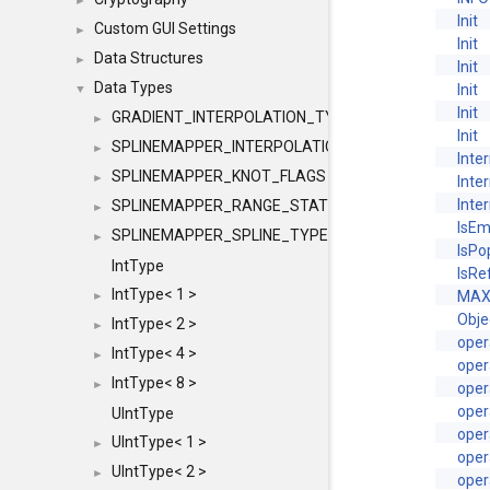
►
Init
Custom GUI Settings
►
Init
Data Structures
►
Init
Data Types
Init
▼
Init
GRADIENT_INTERPOLATION_TYPE
►
Init
SPLINEMAPPER_INTERPOLATION_TYPE
►
Inte
SPLINEMAPPER_KNOT_FLAGS
►
Inte
Inte
SPLINEMAPPER_RANGE_STATE
►
IsEm
SPLINEMAPPER_SPLINE_TYPE
►
IsPo
IntType
IsRe
IntType< 1 >
MAX
►
Obje
IntType< 2 >
►
oper
IntType< 4 >
►
oper
IntType< 8 >
►
oper
oper
UIntType
oper
UIntType< 1 >
►
oper
UIntType< 2 >
►
oper