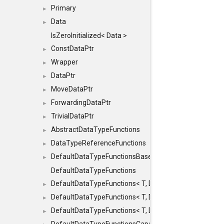
Primary
►
Data
►
IsZeroInitialized< Data >
ConstDataPtr
►
Wrapper
►
DataPtr
►
MoveDataPtr
►
ForwardingDataPtr
►
TrivialDataPtr
►
AbstractDataTypeFunctions
►
DataTypeReferenceFunctions
►
DefaultDataTypeFunctionsBase
►
DefaultDataTypeFunctions
DefaultDataTypeFunctions< T, DATATYPEMODE::SMA
►
DefaultDataTypeFunctions< T, DATATYPEMODE::SMAL
►
DefaultDataTypeFunctions< T, DATATYPEMODE::BIG >
►