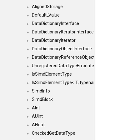
AlignedStorage
►
DefaultLValue
►
DataDictionaryInterface
►
DataDictionaryIteratorInterface
►
DataDictionaryIterator
►
DataDictionaryObjectInterface
►
DataDictionaryReferenceObjectInterface
►
UnregisteredDataTypeErrorInterface
►
IsSimdElementType
►
IsSimdElementType< T, typename SFINAEHelper< void, 
►
SimdInfo
►
SimdBlock
►
AInt
►
AUInt
►
AFloat
►
CheckedGetDataType
►