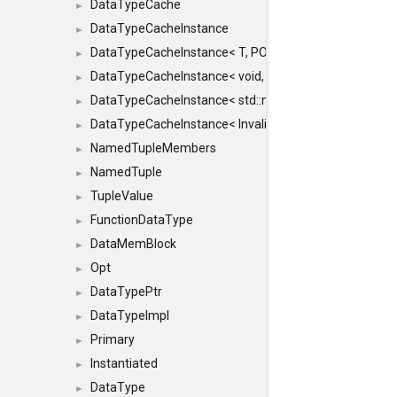
DataTypeCache
►
DataTypeCacheInstance
►
DataTypeCacheInstance< T, POLICY, true >
►
DataTypeCacheInstance< void, POLICY, true >
►
DataTypeCacheInstance< std::nullptr_t, POLICY, true >
►
DataTypeCacheInstance< InvalidType, POLICY, true >
►
NamedTupleMembers
►
NamedTuple
►
TupleValue
►
FunctionDataType
►
DataMemBlock
►
Opt
►
DataTypePtr
►
DataTypeImpl
►
Primary
►
Instantiated
►
DataType
►