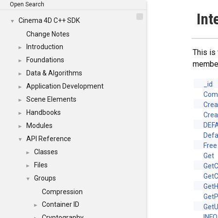
Open Search
Int
Cinema 4D C++ SDK
▼
Change Notes
Introduction
►
This is
Foundations
►
membe
Data & Algorithms
►
_id
Application Development
►
Com
Scene Elements
►
Crea
Handbooks
►
Crea
DEF
Modules
►
Defa
API Reference
▼
Free
Classes
►
Get
Files
GetC
►
GetC
Groups
▼
Get
Compression
GetP
Container ID
►
Get
INF
Cryptography