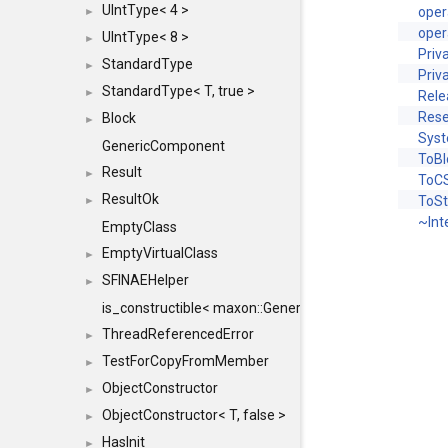
UIntType< 4 >
oper
►
oper
UIntType< 8 >
►
Priv
StandardType
►
Priv
StandardType< T, true >
►
Rele
Rese
Block
►
Sys
GenericComponent
ToBl
Result
►
ToCS
ResultOk
ToSt
►
~Int
EmptyClass
EmptyVirtualClass
►
SFINAEHelper
►
is_constructible< maxon::Generic, const maxon::Generi
ThreadReferencedError
►
TestForCopyFromMember
►
ObjectConstructor
►
ObjectConstructor< T, false >
►
HasInit
►