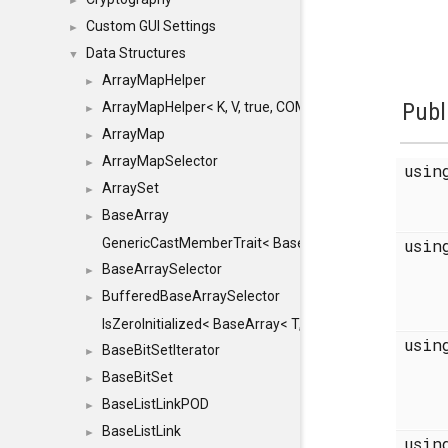
►
Custom GUI Settings
►
Data Structures
▼
ArrayMapHelper
►
Publ
ArrayMapHelper< K, V, true, COMPARE, ARRAY >
►
ArrayMap
►
ArrayMapSelector
►
usi
ArraySet
►
BaseArray
►
GenericCastMemberTrait< BaseArray< TO >, BaseArra
usi
BaseArraySelector
►
BufferedBaseArraySelector
►
IsZeroInitialized< BaseArray< T, MINCHUNKSIZE, ME
usi
BaseBitSetIterator
►
BaseBitSet
►
BaseListLinkPOD
►
BaseListLink
►
usi