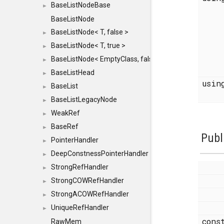
BaseListNodeBase
►
BaseListNode
BaseListNode< T, false >
►
BaseListNode< T, true >
►
BaseListNode< EmptyClass, false >
►
BaseListHead
►
usi
BaseList
►
BaseListLegacyNode
►
WeakRef
►
BaseRef
►
Publ
PointerHandler
►
DeepConstnessPointerHandler
►
StrongRefHandler
►
StrongCOWRefHandler
►
StrongACOWRefHandler
►
UniqueRefHandler
►
con
RawMem