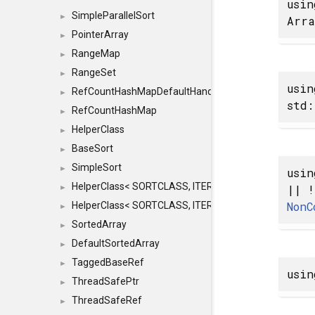
usi
SimpleParallelSort
►
Arr
PointerArray
►
RangeMap
►
RangeSet
►
usi
RefCountHashMapDefaultHandler
►
std:
RefCountHashMap
►
HelperClass
►
BaseSort
►
SimpleSort
►
usi
HelperClass< SORTCLASS, ITERATOR, CONTENT, BAS
|| !
►
NonC
HelperClass< SORTCLASS, ITERATOR, CONTENT, B
►
SortedArray
►
DefaultSortedArray
►
TaggedBaseRef
►
usi
ThreadSafePtr
►
ThreadSafeRef
►