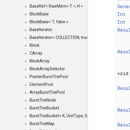
Gene
BaseRef< RawMem< T >, H >
►
Int
BlockBase
►
Int
BlockBase< T, false >
►
Resu
BaseIterator
►
BaseIterator< COLLECTION, true >
►
Block
►
Resu
CArray
►
BlockArray
►
BlockArraySelector
►
voi
PointerBurstTriePool
►
ElementPool
►
Resu
ArrayBurstTriePool
►
BurstTrieNode
►
BurstTrieBucket
►
Resu
BurstTrieBucket< K, UnitType, SIZE >
►
BurstTrieMap
Resu
►