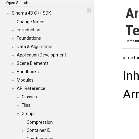
Open Search
Ar
Cinema 4D C++ SDK
▼
Change Notes
Te
Introduction
►
Foundations
►
Data Str
Data & Algorithms
►
Application Development
►
#inclu
Scene Elements
►
In
Handbooks
►
Modules
►
API Reference
▼
Ar
Classes
►
Files
►
Groups
▼
Compression
Container ID
►
Cryptography