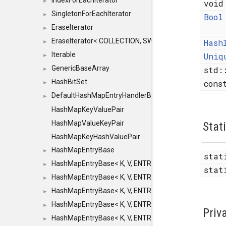
IndexForEachIterator
►
voi
SingletonForEachIterator
►
Bool
EraseIterator
►
EraseIterator< COLLECTION, SWAP_ERASE, false >
Hash
►
Iterable
Uniq
►
GenericBaseArray
std:
►
HashBitSet
con
►
DefaultHashMapEntryHandlerBase
►
HashMapKeyValuePair
HashMapValueKeyPair
Stat
HashMapKeyHashValuePair
HashMapEntryBase
►
stat
HashMapEntryBase< K, V, ENTRY_HANDLER, HASHM
►
stat
HashMapEntryBase< K, V, ENTRY_HANDLER, HASHM
►
HashMapEntryBase< K, V, ENTRY_HANDLER, HASHMA
►
HashMapEntryBase< K, V, ENTRY_HANDLER, HASHM
►
Priv
HashMapEntryBase< K, V, ENTRY_HANDLER, HASHM
►