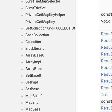
BurstTrieMapSelector
►
BurstTrieSet
►
cons
PrivateGetMapKeyHelper
►
voi
PrivateGetMapKey
GetCollectionKind< COLLECTION, typename SFINAEHelper
►
Resu
BaseCollection
►
Resu
Collection
►
Resu
BlockIterator
►
Resu
ArrayBase0
►
Resu
ArrayImpl
►
Resu
ArrayBase
►
Resu
SetBase0
►
Resu
SetImpl
►
Resu
SetBase
►
Int
MapBase0
►
con
MapImpl
►
Resu
MapBase
►