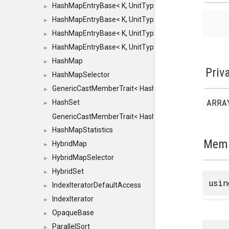
HashMapEntryBase< K, UnitType, ENTRY_HANDLER
►
HashMapEntryBase< K, UnitType, ENTRY_HANDLER
►
HashMapEntryBase< K, UnitType, ENTRY_HANDLER
►
HashMapEntryBase< K, UnitType, ENTRY_HANDLER,
►
HashMap
►
Priv
HashMapSelector
►
GenericCastMemberTrait< HashMap< K_TO, V_TO >, 
►
ARR
HashSet
►
GenericCastMemberTrait< HashSet< TO >, HashSet< F
HashMapStatistics
►
Memb
HybridMap
►
HybridMapSelector
►
HybridSet
►
usi
IndexIteratorDefaultAccess
►
IndexIterator
►
OpaqueBase
►
ParallelSort
►