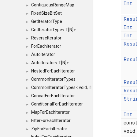
Int
ContiguousRangeMap
►
FixedSizeBitSet
►
Resu
GetIteratorType
►
Int
GetIteratorType< T[N]>
►
Int
ReverseIterator
►
Resu
ForEachIterator
►
AutoIterator
►
Resu
AutoIterator< T[N]>
►
NestedForEachIterator
►
CommonIteratorTypes
►
Resu
CommonIteratorTypes< void, I1, I2 >
►
Resu
ConcatForEachIterator
►
Stri
ConditionalForEachIterator
►
MapForEachIterator
►
Int
FilterForEachIterator
►
con
ZipForEachIterator
►
voi