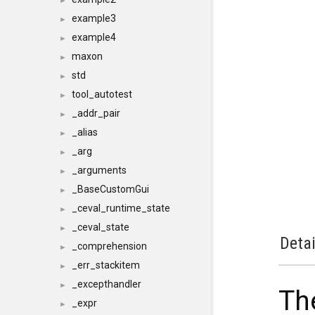
►
example3
►
example4
►
maxon
►
std
►
tool_autotest
►
_addr_pair
►
_alias
►
_arg
►
_arguments
►
_BaseCustomGui
►
_ceval_runtime_state
►
_ceval_state
►
Detai
_comprehension
►
_err_stackitem
►
_excepthandler
►
Th
_expr
►