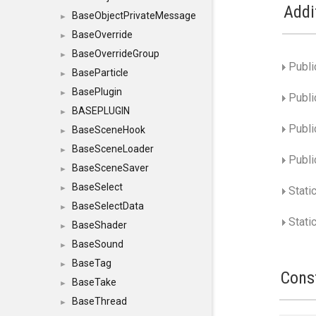
Addi
BaseObjectPrivateMessage
►
BaseOverride
►
BaseOverrideGroup
►
Publi
BaseParticle
►
BasePlugin
►
Publi
BASEPLUGIN
►
Publi
BaseSceneHook
►
BaseSceneLoader
►
Publi
BaseSceneSaver
►
BaseSelect
►
Stati
BaseSelectData
►
Static
BaseShader
►
BaseSound
►
BaseTag
►
Cons
BaseTake
►
BaseThread
►