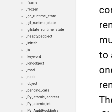
_frame
►
co
_frozen
►
_gc_runtime_state
►
re
_gil_runtime_state
►
_gilstate_runtime_state
►
mu
_heaptypeobject
►
_inittab
►
_is
►
to
_keyword
►
_longobject
►
on
_mod
►
_node
►
re
_object
►
_pending_calls
►
Th
_Py_atomic_address
►
_Py_atomic_int
►
_Py_AuditHookEntry
►