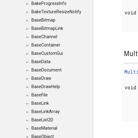
BakeProgressInfo
►
voi
BakeTextureResizeNotify
►
BaseBitmap
►
BaseBitmapLink
►
BaseChannel
►
BaseContainer
►
Mult
BaseCustomGui
►
BaseData
►
BaseDocument
Mult
►
BaseDraw
►
voi
BaseDrawHelp
►
BaseFile
►
BaseLink
►
BaseLinkArray
►
BaseList2D
►
BaseMaterial
►
BaseObject
►