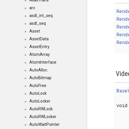
AliasTrans
►
arc
►
Rend
asdl_int_seq
►
Rend
asdl_seq
►
Rend
Asset
►
Rend
AssetData
►
Rend
AssetEntry
►
AtomArray
►
AtomInterface
►
AutoAlloc
►
Vide
AutoBitmap
►
AutoFree
►
Base
AutoLock
►
AutoLocker
►
voi
AutoRWLock
►
AutoRWLocker
►
AutoWaitPointer
►