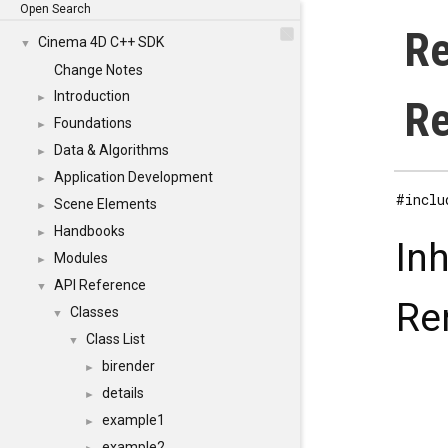
Open Search
Re
Cinema 4D C++ SDK
▼
Change Notes
Introduction
►
Re
Foundations
►
Data & Algorithms
►
Application Development
►
#inclu
Scene Elements
►
Handbooks
►
In
Modules
►
API Reference
▼
Re
Classes
▼
Class List
▼
birender
►
details
►
example1
►
example2