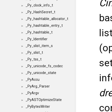
Ci
_Py_clock_info_t
►
_Py_HashSecret_t
►
ba
_Py_hashtable_allocator_t
►
_Py_hashtable_entry_t
►
lis
_Py_hashtable_t
►
_Py_Identifier
►
(o
_Py_slist_item_s
►
_Py_slist_t
►
se
_Py_tss_t
►
_Py_unicode_fs_codec
►
_Py_unicode_state
►
in
_PyAccu
►
_PyArg_Parser
►
dr
_PyArgv
►
_PyASTOptimizeState
►
con
_PyBytesWriter
►