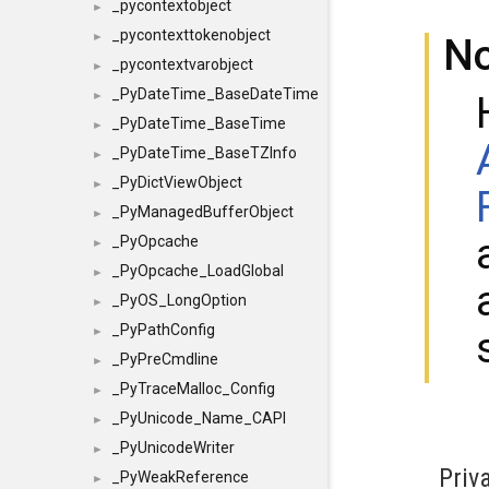
_pycontextobject
►
_pycontexttokenobject
►
N
_pycontextvarobject
►
_PyDateTime_BaseDateTime
►
_PyDateTime_BaseTime
►
_PyDateTime_BaseTZInfo
►
_PyDictViewObject
►
_PyManagedBufferObject
►
_PyOpcache
►
_PyOpcache_LoadGlobal
►
_PyOS_LongOption
►
_PyPathConfig
►
_PyPreCmdline
►
_PyTraceMalloc_Config
►
_PyUnicode_Name_CAPI
►
_PyUnicodeWriter
►
Priv
_PyWeakReference
►