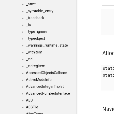
_stmt
►
_symtable_entry
►
_traceback
►
_ts
►
_type_ignore
►
_typeobject
►
_warnings_runtime_state
►
Allo
_withitem
►
_xid
►
_xidregitem
►
sta
AccessedObjectsCallback
►
stat
ActiveModeInfo
►
AdvancedIntegerTriplet
►
AdvancedNumberInterface
►
AES
►
AESFile
Navi
►