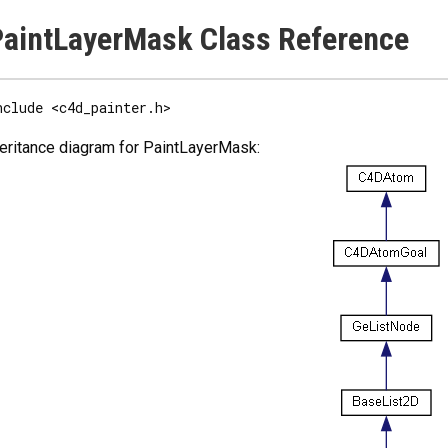
aintLayerMask Class Reference
nclude <c4d_painter.h>
eritance diagram for PaintLayerMask: