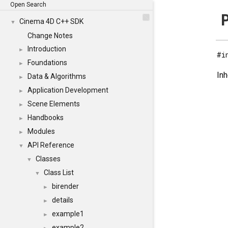
Open Search
P
Cinema 4D C++ SDK
▼
Change Notes
Introduction
►
#i
Foundations
►
Inh
Data & Algorithms
►
Application Development
►
Scene Elements
►
Handbooks
►
Modules
►
API Reference
▼
Classes
▼
Class List
▼
birender
►
details
►
example1
►
example2