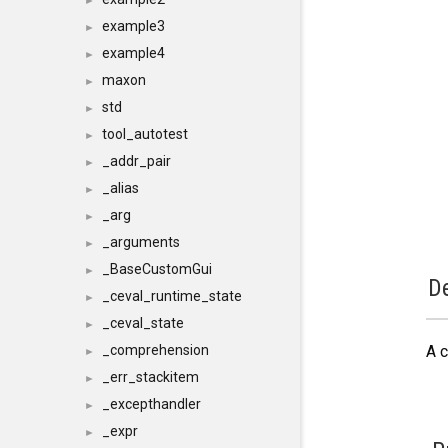
►
example3
►
example4
►
maxon
►
std
►
tool_autotest
►
_addr_pair
►
_alias
►
_arg
►
_arguments
►
_BaseCustomGui
►
De
_ceval_runtime_state
►
_ceval_state
►
A c
_comprehension
►
_err_stackitem
►
_excepthandler
►
_expr
►