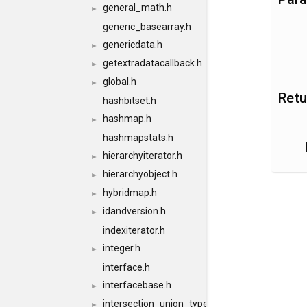
general_math.h
►
generic_basearray.h
genericdata.h
►
getextradatacallback.h
►
global.h
►
Retu
hashbitset.h
hashmap.h
►
hashmapstats.h
hierarchyiterator.h
►
hierarchyobject.h
►
hybridmap.h
►
idandversion.h
►
indexiterator.h
integer.h
►
interface.h
interfacebase.h
►
intersection_union_type.h
►