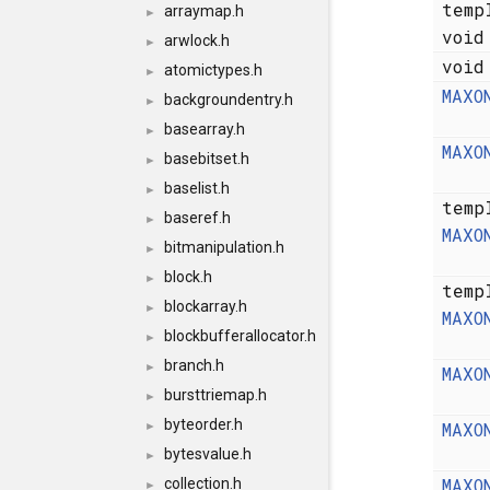
temp
arraymap.h
►
voi
arwlock.h
►
voi
atomictypes.h
►
MAXO
backgroundentry.h
►
basearray.h
►
MAXO
basebitset.h
►
baselist.h
►
temp
baseref.h
►
MAXO
bitmanipulation.h
►
block.h
►
temp
blockarray.h
►
MAXO
blockbufferallocator.h
►
branch.h
►
MAXO
bursttriemap.h
►
byteorder.h
MAXO
►
bytesvalue.h
►
MAXO
collection.h
►