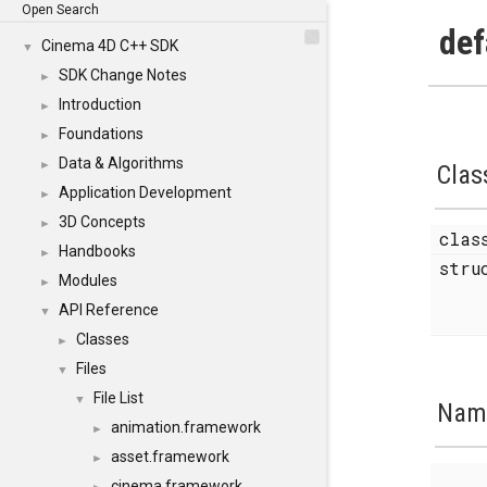
Open Search
def
Cinema 4D C++ SDK
▼
SDK Change Notes
►
Introduction
►
Foundations
►
Data & Algorithms
►
Clas
Application Development
►
3D Concepts
►
cla
Handbooks
►
str
Modules
►
API Reference
▼
Classes
►
Files
▼
File List
▼
Nam
animation.framework
►
asset.framework
►
cinema.framework