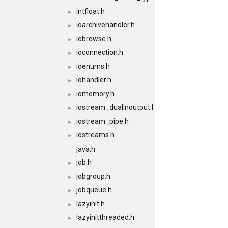
intfloat.h
►
ioarchivehandler.h
►
iobrowse.h
►
ioconnection.h
►
ioenums.h
►
iohandler.h
►
iomemory.h
►
iostream_dualinoutput.h
►
iostream_pipe.h
►
iostreams.h
►
java.h
job.h
►
jobgroup.h
►
jobqueue.h
►
lazyinit.h
►
lazyinitthreaded.h
►