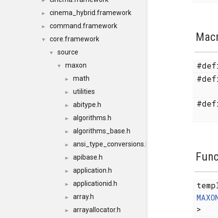
►
cinema_hybrid.framework
►
command.framework
►
Mac
core.framework
▼
source
▼
#de
maxon
▼
#de
math
►
utilities
►
#de
abitype.h
►
algorithms.h
►
algorithms_base.h
►
ansi_type_conversions.h
►
Func
apibase.h
►
application.h
►
applicationid.h
temp
►
MAXO
array.h
►
>
arrayallocator.h
►