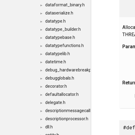
dataformat_binary.h
►
dataserialize.h
►
datatype.h
►
Alloc
datatype_builder.h
►
THRE
datatypebase.h
►
datatypefunctions.h
Para
►
datatypelib.h
►
datetime.h
►
debug_hardwarebreakpoints.h
►
debugglobals.h
►
Retur
decorator.h
►
defaultallocator.h
►
delegate.h
►
descriptionmessagecallback.h
►
descriptionprocessor.h
►
#def
dll.h
►