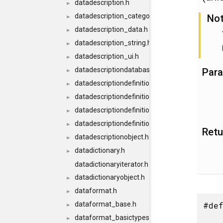
datadescription.h
►
datadescription_category.h
No
►
datadescription_data.h
►
datadescription_string.h
►
datadescription_ui.h
►
datadescriptiondatabase.h
Par
►
datadescriptiondefinition.h
►
datadescriptiondefinition_conversion.h
►
datadescriptiondefinitiondatabase.h
►
datadescriptiondefinitiondatabaseimpl.h
►
Retu
datadescriptionobject.h
►
datadictionary.h
►
datadictionaryiterator.h
datadictionaryobject.h
►
dataformat.h
►
#def
dataformat_base.h
►
dataformat_basictypes.h
►