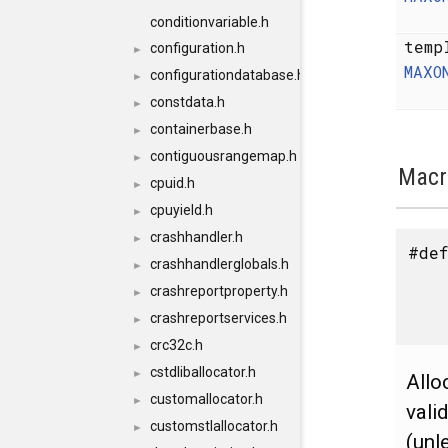
conditionvariable.h
temp
configuration.h
►
MAXO
configurationdatabase.h
►
constdata.h
►
containerbase.h
►
contiguousrangemap.h
►
Macr
cpuid.h
►
cpuyield.h
►
crashhandler.h
►
#def
crashhandlerglobals.h
►
crashreportproperty.h
►
crashreportservices.h
►
crc32c.h
►
cstdliballocator.h
►
Allo
customallocator.h
►
vali
customstlallocator.h
►
(unl