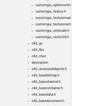
customgui_splinecontrol.h
►
customgui_texbox.h
►
customgui_texturemanager.h
►
customgui_texturename.h
►
customgui_unitscale.h
►
customgui_vector2d.h
►
c4d_gv
►
c4d_libs
►
c4d_misc
►
description
►
c4d_accessedobjects.h
►
c4d_basebitmap.h
►
c4d_basechannel.h
►
c4d_basecontainer.h
►
c4d_basedata.h
►
c4d_basedocument.h
►