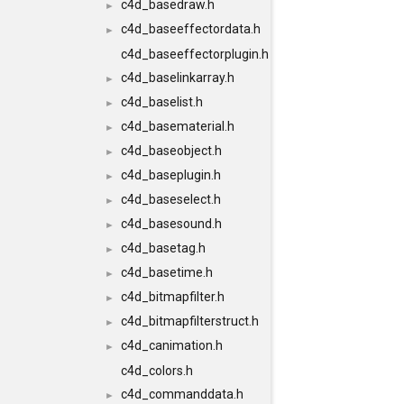
c4d_basedraw.h
►
c4d_baseeffectordata.h
►
c4d_baseeffectorplugin.h
c4d_baselinkarray.h
►
c4d_baselist.h
►
c4d_basematerial.h
►
c4d_baseobject.h
►
c4d_baseplugin.h
►
c4d_baseselect.h
►
c4d_basesound.h
►
c4d_basetag.h
►
c4d_basetime.h
►
c4d_bitmapfilter.h
►
c4d_bitmapfilterstruct.h
►
c4d_canimation.h
►
c4d_colors.h
c4d_commanddata.h
►