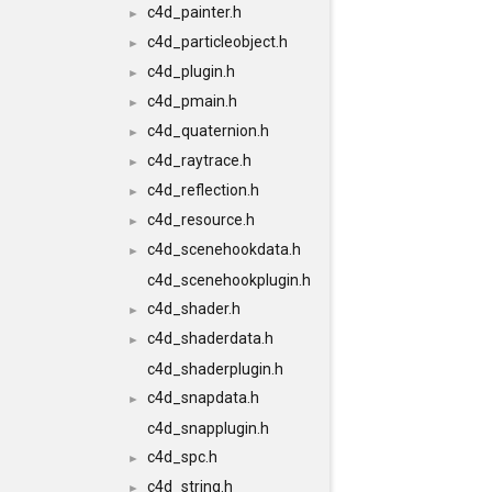
c4d_painter.h
►
c4d_particleobject.h
►
c4d_plugin.h
►
c4d_pmain.h
►
c4d_quaternion.h
►
c4d_raytrace.h
►
c4d_reflection.h
►
c4d_resource.h
►
c4d_scenehookdata.h
►
c4d_scenehookplugin.h
c4d_shader.h
►
c4d_shaderdata.h
►
c4d_shaderplugin.h
c4d_snapdata.h
►
c4d_snapplugin.h
c4d_spc.h
►
c4d_string.h
►