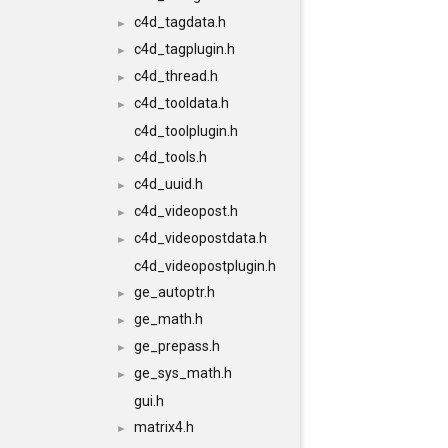
c4d_tagdata.h
►
c4d_tagplugin.h
►
c4d_thread.h
►
c4d_tooldata.h
►
c4d_toolplugin.h
c4d_tools.h
►
c4d_uuid.h
►
c4d_videopost.h
►
c4d_videopostdata.h
►
c4d_videopostplugin.h
ge_autoptr.h
►
ge_math.h
►
ge_prepass.h
►
ge_sys_math.h
►
gui.h
matrix4.h
►