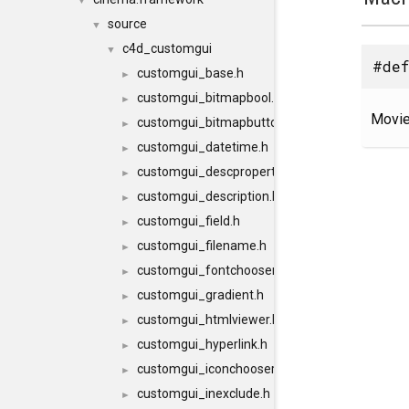
▼
source
▼
c4d_customgui
▼
#def
customgui_base.h
►
customgui_bitmapbool.h
►
Movie
customgui_bitmapbutton.h
►
customgui_datetime.h
►
customgui_descproperty.h
►
customgui_description.h
►
customgui_field.h
►
customgui_filename.h
►
customgui_fontchooser.h
►
customgui_gradient.h
►
customgui_htmlviewer.h
►
customgui_hyperlink.h
►
customgui_iconchooser.h
►
customgui_inexclude.h
►