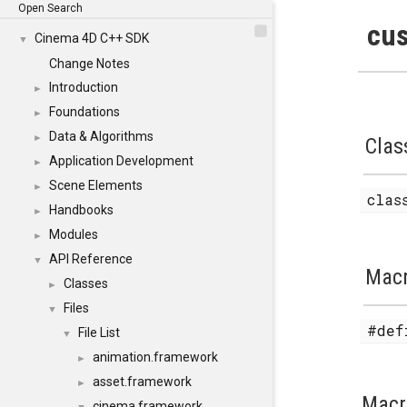
Open Search
cus
Cinema 4D C++ SDK
▼
Change Notes
Introduction
►
Foundations
►
Data & Algorithms
►
Clas
Application Development
►
Scene Elements
►
cla
Handbooks
►
Modules
►
API Reference
▼
Mac
Classes
►
Files
▼
#de
File List
▼
animation.framework
►
asset.framework
►
Macr
cinema.framework