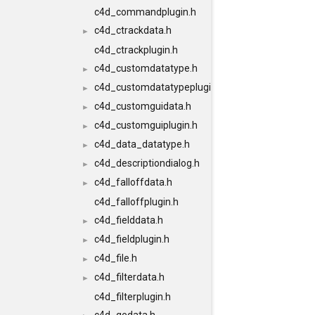
c4d_commandplugin.h
c4d_ctrackdata.h
►
c4d_ctrackplugin.h
c4d_customdatatype.h
►
c4d_customdatatypeplugin.h
►
c4d_customguidata.h
►
c4d_customguiplugin.h
►
c4d_data_datatype.h
►
c4d_descriptiondialog.h
►
c4d_falloffdata.h
►
c4d_falloffplugin.h
c4d_fielddata.h
►
c4d_fieldplugin.h
►
c4d_file.h
►
c4d_filterdata.h
►
c4d_filterplugin.h