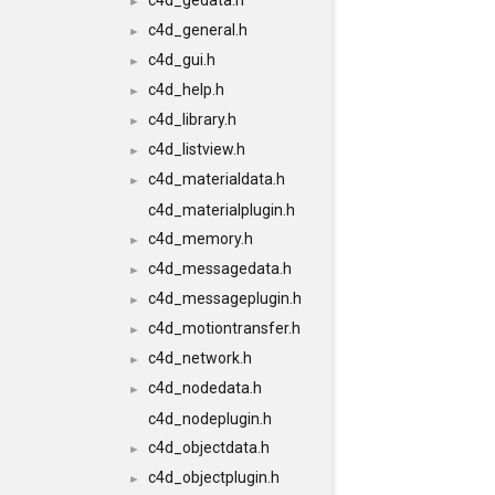
c4d_gedata.h
►
c4d_general.h
►
c4d_gui.h
►
c4d_help.h
►
c4d_library.h
►
c4d_listview.h
►
c4d_materialdata.h
►
c4d_materialplugin.h
c4d_memory.h
►
c4d_messagedata.h
►
c4d_messageplugin.h
►
c4d_motiontransfer.h
►
c4d_network.h
►
c4d_nodedata.h
►
c4d_nodeplugin.h
c4d_objectdata.h
►
c4d_objectplugin.h
►