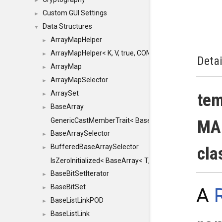
►
Custom GUI Settings
►
Data Structures
▼
ArrayMapHelper
►
ArrayMapHelper< K, V, true, COMPARE, ARRAY >
►
Detai
ArrayMap
►
ArrayMapSelector
►
ArraySet
tem
►
BaseArray
►
GenericCastMemberTrait< BaseArray< TO >, BaseArra
MAP
BaseArraySelector
►
BufferedBaseArraySelector
cla
►
IsZeroInitialized< BaseArray< T, MINCHUNKSIZE, ME
BaseBitSetIterator
►
BaseBitSet
►
A
BaseListLinkPOD
►
BaseListLink
►