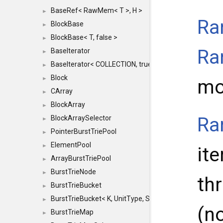
BaseRef< RawMem< T >, H >
►
Ra
BlockBase
►
BlockBase< T, false >
►
Ra
BaseIterator
►
BaseIterator< COLLECTION, true >
►
Block
►
mo
CArray
►
BlockArray
►
Ra
BlockArraySelector
►
PointerBurstTriePool
►
ElementPool
►
ite
ArrayBurstTriePool
►
BurstTrieNode
►
th
BurstTrieBucket
►
BurstTrieBucket< K, UnitType, SIZE >
►
(n
BurstTrieMap
►