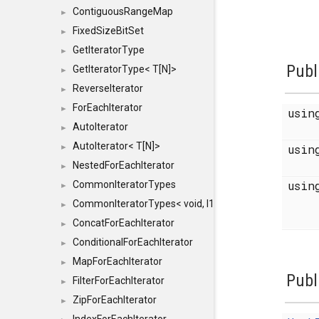
ContiguousRangeMap
►
FixedSizeBitSet
►
GetIteratorType
►
Publ
GetIteratorType< T[N]>
►
ReverseIterator
►
ForEachIterator
►
usi
AutoIterator
►
AutoIterator< T[N]>
usi
►
NestedForEachIterator
►
usi
CommonIteratorTypes
►
CommonIteratorTypes< void, I1, I2 >
►
ConcatForEachIterator
►
ConditionalForEachIterator
►
MapForEachIterator
►
Publ
FilterForEachIterator
►
ZipForEachIterator
►