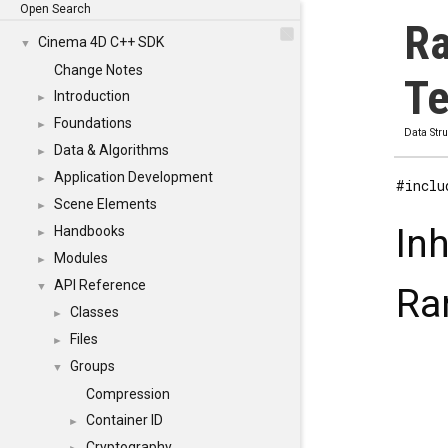
Open Search
Ra
Cinema 4D C++ SDK
▼
Change Notes
Te
Introduction
►
Foundations
►
Data Str
Data & Algorithms
►
Application Development
►
#inclu
Scene Elements
►
In
Handbooks
►
Modules
►
API Reference
▼
Ra
Classes
►
Files
►
Groups
▼
Compression
Container ID
►
Cryptography