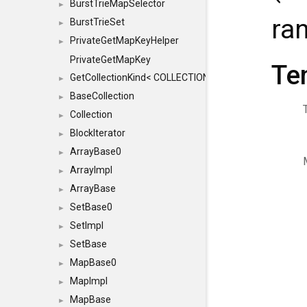
BurstTrieMapSelector
►
ra
BurstTrieSet
►
PrivateGetMapKeyHelper
►
PrivateGetMapKey
Te
GetCollectionKind< COLLECTION, typename SFINAEHelper
►
BaseCollection
►
Collection
►
BlockIterator
►
ArrayBase0
►
ArrayImpl
►
ArrayBase
►
SetBase0
►
SetImpl
►
SetBase
►
MapBase0
►
MapImpl
►
MapBase
►