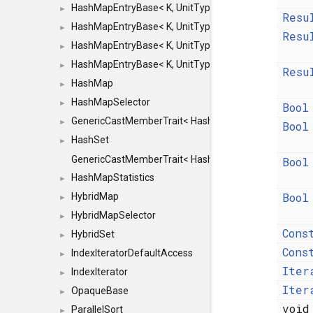
HashMapEntryBase< K, UnitType, ENTRY_HANDLER
►
Resu
HashMapEntryBase< K, UnitType, ENTRY_HANDLER
►
Resu
HashMapEntryBase< K, UnitType, ENTRY_HANDLER
►
HashMapEntryBase< K, UnitType, ENTRY_HANDLER,
►
Resu
HashMap
►
HashMapSelector
►
Bool
GenericCastMemberTrait< HashMap< K_TO, V_TO >, 
►
Bool
HashSet
►
GenericCastMemberTrait< HashSet< TO >, HashSet< F
Bool
HashMapStatistics
►
Bool
HybridMap
►
HybridMapSelector
►
Cons
HybridSet
►
Cons
IndexIteratorDefaultAccess
►
Iter
IndexIterator
►
Iter
OpaqueBase
►
voi
ParallelSort
►