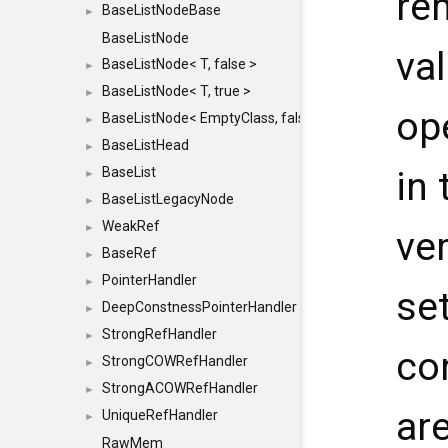
re
BaseListNodeBase
►
BaseListNode
val
BaseListNode< T, false >
►
BaseListNode< T, true >
►
op
BaseListNode< EmptyClass, false >
►
BaseListHead
►
BaseList
in 
►
BaseListLegacyNode
►
WeakRef
►
ver
BaseRef
►
PointerHandler
►
set
DeepConstnessPointerHandler
►
StrongRefHandler
►
co
StrongCOWRefHandler
►
StrongACOWRefHandler
►
ar
UniqueRefHandler
►
RawMem