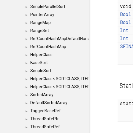
voi
SimpleParallelSort
►
Bool
PointerArray
►
Bool
RangeMap
►
Int
RangeSet
►
Int
RefCountHashMapDefaultHandler
►
SFIN
RefCountHashMap
►
HelperClass
►
BaseSort
►
SimpleSort
►
HelperClass< SORTCLASS, ITERATOR, CONTENT, BAS
►
Stat
HelperClass< SORTCLASS, ITERATOR, CONTENT, B
►
SortedArray
►
sta
DefaultSortedArray
►
TaggedBaseRef
►
ThreadSafePtr
►
ThreadSafeRef
►