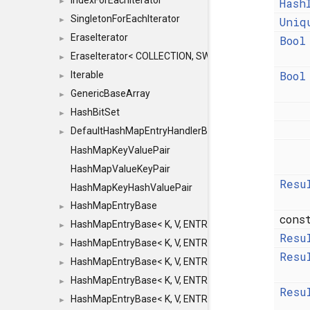
IndexForEachIterator
Hash
►
SingletonForEachIterator
Uniq
►
EraseIterator
Bool
►
EraseIterator< COLLECTION, SWAP_ERASE, false >
►
Bool
Iterable
►
GenericBaseArray
►
HashBitSet
►
DefaultHashMapEntryHandlerBase
►
HashMapKeyValuePair
HashMapValueKeyPair
Resu
HashMapKeyHashValuePair
HashMapEntryBase
►
con
HashMapEntryBase< K, V, ENTRY_HANDLER, HASHM
►
Resu
HashMapEntryBase< K, V, ENTRY_HANDLER, HASHM
►
Resu
HashMapEntryBase< K, V, ENTRY_HANDLER, HASHMA
►
HashMapEntryBase< K, V, ENTRY_HANDLER, HASHM
►
Resu
HashMapEntryBase< K, V, ENTRY_HANDLER, HASHM
►