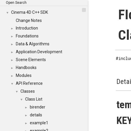
Open Search
FI
Cinema 4D C++ SDK
▼
Change Notes
Introduction
►
Cl
Foundations
►
Data & Algorithms
►
Application Development
►
#inclu
Scene Elements
►
Handbooks
►
Modules
►
Detai
API Reference
▼
Classes
▼
Class List
▼
tem
birender
►
details
►
KE
example1
►
example2