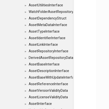
AssetUtilitiesInterface
►
WatchFolderAssetRepositoryInterface
►
AssetDependencyStruct
►
AssetMetaDataInterface
►
AssetTypeInterface
►
AssetIdentifierInterface
►
AssetLinkInterface
►
AssetRepositoryInterface
►
DerivedAssetRepositoryDataInterface
►
AssetBaseInterface
►
AssetDescriptionInterface
►
AssetBaseWithUpdateInterface
►
AssetReferenceInterface
►
AssetVersionValidityData
►
AssetLicenseValidityData
►
AssetInterface
►