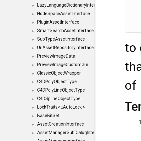
LazyLanguageDictionaryInterface
►
NodeSpaceAssetInterface
►
PluginAssetInterface
►
SmartSearchAssetInterface
►
SubTypeAssetInterface
►
to
UrlAssetRepositoryInterface
►
PreviewImageData
►
tha
PreviewImageCustomGui
►
ClassicObjectWrapper
►
of
C4DPolyObjectType
►
C4DPolyLineObjectType
►
C4DSplineObjectType
►
Te
LockTraits< ::AutoLock >
►
BaseBitSet
►
AssetCreationInterface
►
AssetManagerSubDialogInterface
►