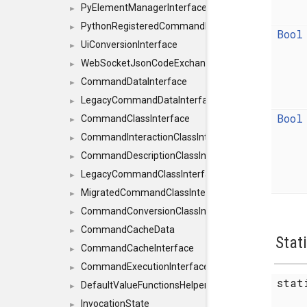
PyElementManagerInterface
►
PythonRegisteredCommandIdsInterface
►
Bool
UiConversionInterface
►
WebSocketJsonCodeExchangerInterface
►
CommandDataInterface
►
LegacyCommandDataInterface
►
Bool
CommandClassInterface
►
CommandInteractionClassInterface
►
CommandDescriptionClassInterface
►
LegacyCommandClassInterface
►
MigratedCommandClassInterface
►
CommandConversionClassInterface
►
CommandCacheData
►
Stat
CommandCacheInterface
►
CommandExecutionInterface
►
stat
DefaultValueFunctionsHelper< const Result< C
►
InvocationState
►