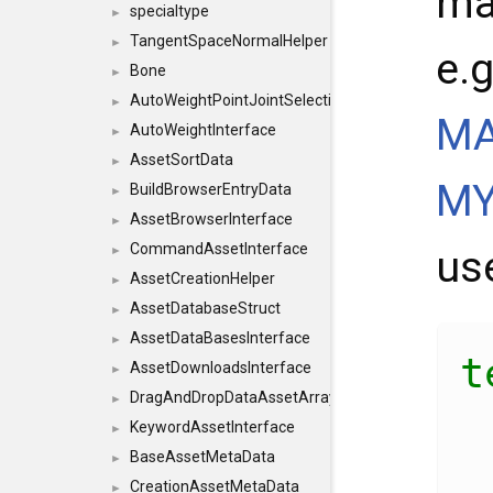
ma
specialtype
►
TangentSpaceNormalHelper
►
e.
Bone
►
AutoWeightPointJointSelections
►
MA
AutoWeightInterface
►
AssetSortData
►
MY
BuildBrowserEntryData
►
AssetBrowserInterface
►
CommandAssetInterface
us
►
AssetCreationHelper
►
AssetDatabaseStruct
►
AssetDataBasesInterface
►
t
AssetDownloadsInterface
►
DragAndDropDataAssetArray
►
KeywordAssetInterface
►
BaseAssetMetaData
►
CreationAssetMetaData
►