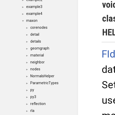
►
voi
example3
►
example4
►
cla
maxon
▼
corenodes
►
HE
detail
►
details
►
geomgraph
►
FI
material
►
neighbor
►
da
nodes
►
NormalsHelper
►
Se
ParametricTypes
►
py
►
us
py3
►
reflection
►
rla
►