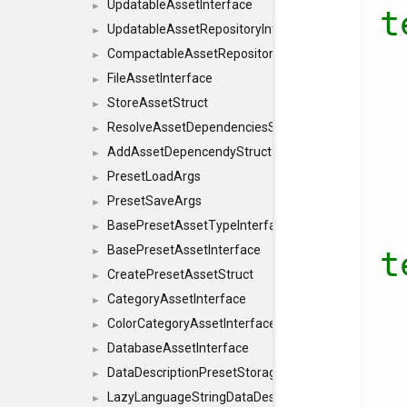
UpdatableAssetInterface
►
t
UpdatableAssetRepositoryInterface
►
CompactableAssetRepositoryInterface
►
FileAssetInterface
►
StoreAssetStruct
►
ResolveAssetDependenciesStruct
►
AddAssetDepencendyStruct
►
PresetLoadArgs
►
PresetSaveArgs
►
BasePresetAssetTypeInterface
►
BasePresetAssetInterface
►
t
CreatePresetAssetStruct
►
CategoryAssetInterface
►
ColorCategoryAssetInterface
►
DatabaseAssetInterface
►
DataDescriptionPresetStorageInterface
►
LazyLanguageStringDataDescriptionDefinitionInterf
►