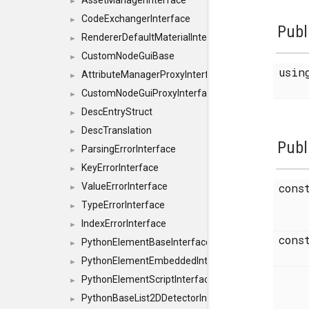
AssetManagerInterface
►
CodeExchangerInterface
►
Publ
RendererDefaultMaterialInterface
►
CustomNodeGuiBase
►
usi
AttributeManagerProxyInterface
►
CustomNodeGuiProxyInterface
►
DescEntryStruct
►
DescTranslation
►
Publ
ParsingErrorInterface
►
KeyErrorInterface
►
ValueErrorInterface
cons
►
TypeErrorInterface
►
IndexErrorInterface
►
cons
PythonElementBaseInterface
►
PythonElementEmbeddedInterface
►
PythonElementScriptInterface
►
PythonBaseList2DDetectorInterface
►