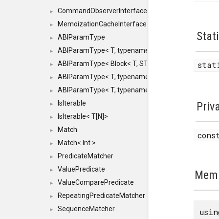
CommandObserverInterface
►
MemoizationCacheInterface
►
Stat
ABIParamType
►
ABIParamType< T, typename std::enable_if< STD_
►
ABIParamType< Block< T, STRIDED, MOVE > >
stat
►
ABIParamType< T, typename std::enable_if< STD_I
►
ABIParamType< T, typename std::enable_if< STD_I
►
IsIterable
Priv
►
IsIterable< T[N]>
►
Match
►
cons
Match< Int >
►
PredicateMatcher
►
ValuePredicate
►
Memb
ValueComparePredicate
►
RepeatingPredicateMatcher
►
SequenceMatcher
►
usi