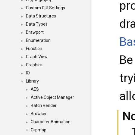
►
pr
Custom GUI Settings
►
Data Structures
►
dr
Data Types
►
Drawport
►
Ba
Enumeration
►
Function
►
Be
Graph View
►
Graphics
►
IO
tr
►
Library
▼
AES
►
al
Active Object Manager
►
Batch Render
►
N
Browser
►
Character Animation
►
Clipmap
▼