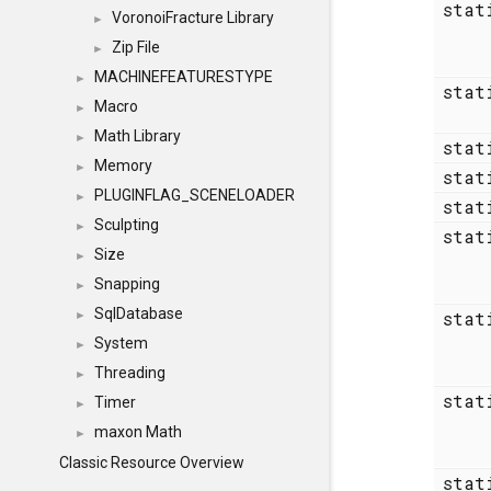
sta
VoronoiFracture Library
►
Zip File
►
MACHINEFEATURESTYPE
►
stat
Macro
►
Math Library
►
stat
Memory
►
stat
PLUGINFLAG_SCENELOADER
►
stat
Sculpting
►
sta
Size
►
Snapping
►
SqlDatabase
sta
►
System
►
Threading
►
sta
Timer
►
maxon Math
►
Classic Resource Overview
sta