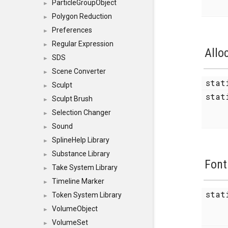
ParticleGroupObject
►
Polygon Reduction
►
Preferences
►
Regular Expression
►
Allo
SDS
►
Scene Converter
►
sta
Sculpt
►
stat
Sculpt Brush
►
Selection Changer
►
Sound
►
SplineHelp Library
►
Substance Library
►
Font
Take System Library
►
Timeline Marker
►
sta
Token System Library
►
VolumeObject
►
VolumeSet
►