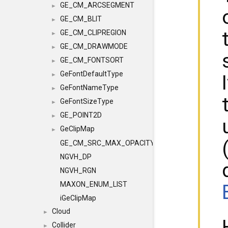
GE_CM_ARCSEGMENT
►
GE_CM_BLIT
►
GE_CM_CLIPREGION
►
GE_CM_DRAWMODE
►
GE_CM_FONTSORT
►
GeFontDefaultType
►
GeFontNameType
►
GeFontSizeType
►
GE_POINT2D
►
GeClipMap
►
GE_CM_SRC_MAX_OPACITY
NGVH_DP
NGVH_RGN
MAXON_ENUM_LIST
iGeClipMap
Cloud
►
Collider
►