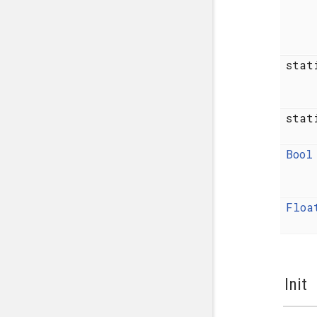
sta
sta
Bool
Floa
Init