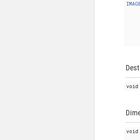
IMAG
Dest
voi
Dime
voi