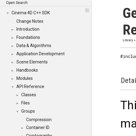
Open Search
Ge
Cinema 4D C++ SDK
▼
Change Notes
Re
Introduction
►
Foundations
►
Library
Data & Algorithms
►
Application Development
►
#inclu
Scene Elements
►
Handbooks
►
Modules
Detai
►
API Reference
▼
Classes
►
Th
Files
►
Groups
▼
ma
Compression
Container ID
►
Cryptography