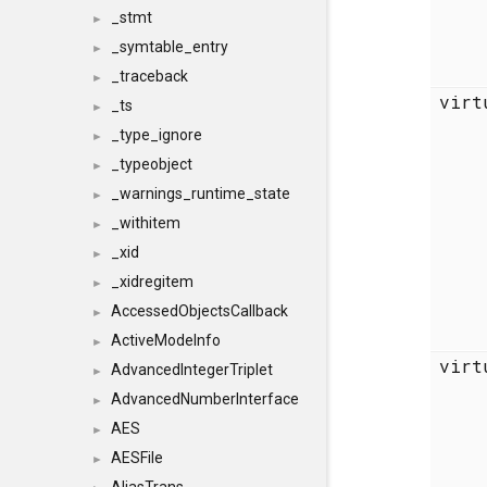
_stmt
►
_symtable_entry
►
_traceback
►
vir
_ts
►
_type_ignore
►
_typeobject
►
_warnings_runtime_state
►
_withitem
►
_xid
►
_xidregitem
►
AccessedObjectsCallback
►
ActiveModeInfo
►
vir
AdvancedIntegerTriplet
►
AdvancedNumberInterface
►
AES
►
AESFile
►