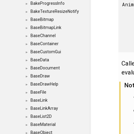
BakeProgressInfo
Anim
►
BakeTextureResizeNotify
►
BaseBitmap
►
BaseBitmapLink
►
BaseChannel
►
BaseContainer
►
BaseCustomGui
►
BaseData
►
Call
BaseDocument
►
eval
BaseDraw
►
No
BaseDrawHelp
►
BaseFile
►
BaseLink
►
BaseLinkArray
►
BaseList2D
►
BaseMaterial
►
BaseObject
►