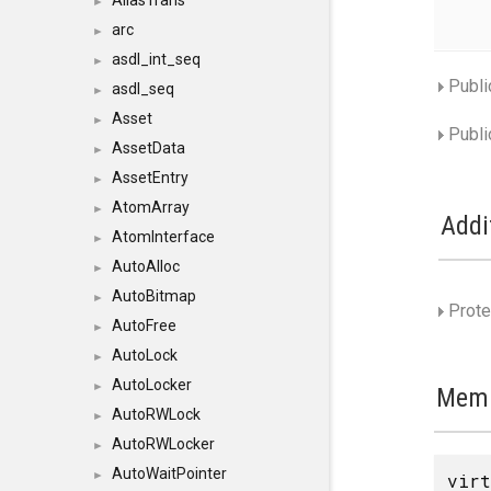
AliasTrans
►
arc
►
asdl_int_seq
►
Publi
asdl_seq
►
Asset
►
Publi
AssetData
►
AssetEntry
►
AtomArray
►
Addi
AtomInterface
►
AutoAlloc
►
AutoBitmap
►
Prote
AutoFree
►
AutoLock
►
AutoLocker
►
Memb
AutoRWLock
►
AutoRWLocker
►
AutoWaitPointer
►
vir