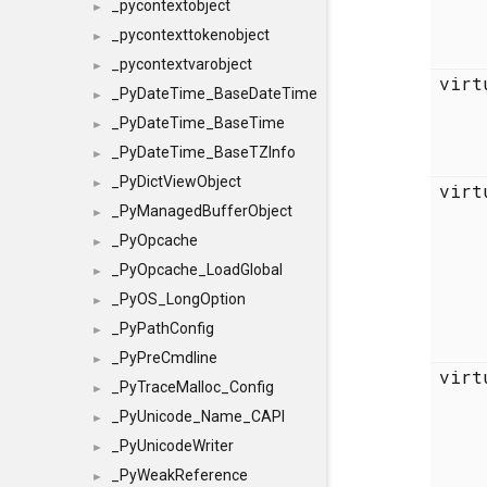
_pycontextobject
►
_pycontexttokenobject
►
_pycontextvarobject
►
vir
_PyDateTime_BaseDateTime
►
_PyDateTime_BaseTime
►
_PyDateTime_BaseTZInfo
►
_PyDictViewObject
►
vir
_PyManagedBufferObject
►
_PyOpcache
►
_PyOpcache_LoadGlobal
►
_PyOS_LongOption
►
_PyPathConfig
►
_PyPreCmdline
►
vir
_PyTraceMalloc_Config
►
_PyUnicode_Name_CAPI
►
_PyUnicodeWriter
►
_PyWeakReference
►