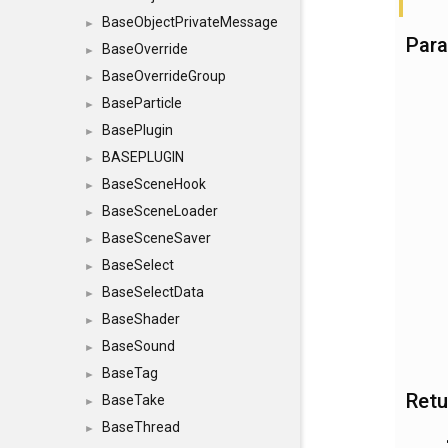
BaseObjectPrivateMessage
►
Par
BaseOverride
►
BaseOverrideGroup
►
BaseParticle
►
BasePlugin
►
BASEPLUGIN
►
BaseSceneHook
►
BaseSceneLoader
►
BaseSceneSaver
►
BaseSelect
►
BaseSelectData
►
BaseShader
►
BaseSound
►
BaseTag
►
Retu
BaseTake
►
BaseThread
►