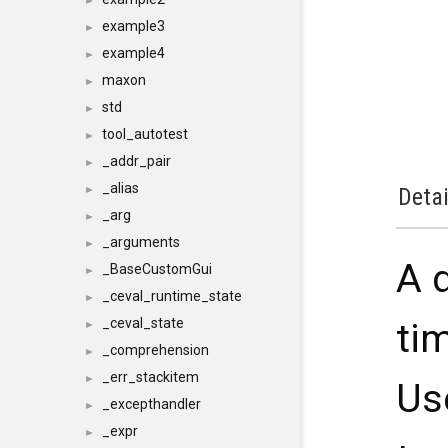
►
example3
►
example4
►
maxon
►
std
►
tool_autotest
►
_addr_pair
►
_alias
►
Detai
_arg
►
_arguments
►
A 
_BaseCustomGui
►
_ceval_runtime_state
►
_ceval_state
tim
►
_comprehension
►
_err_stackitem
►
U
_excepthandler
►
_expr
►