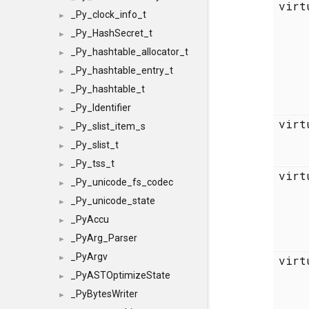
vir
_Py_clock_info_t
►
_Py_HashSecret_t
►
_Py_hashtable_allocator_t
►
_Py_hashtable_entry_t
►
_Py_hashtable_t
►
_Py_Identifier
►
vir
_Py_slist_item_s
►
_Py_slist_t
►
_Py_tss_t
►
vir
_Py_unicode_fs_codec
►
_Py_unicode_state
►
_PyAccu
►
_PyArg_Parser
►
_PyArgv
vir
►
_PyASTOptimizeState
►
_PyBytesWriter
►