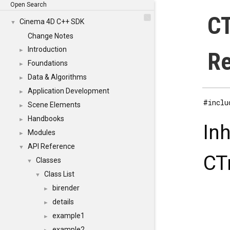
Open Search
CT
Cinema 4D C++ SDK
▼
Change Notes
Introduction
►
Re
Foundations
►
Data & Algorithms
►
Application Development
►
#inclu
Scene Elements
►
Handbooks
►
In
Modules
►
API Reference
▼
CT
Classes
▼
Class List
▼
birender
►
details
►
example1
►
example2