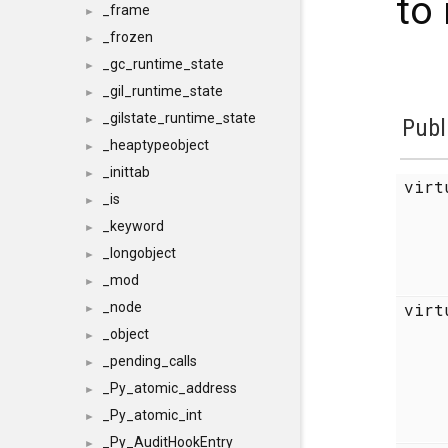
to 
_frame
►
_frozen
►
_gc_runtime_state
►
_gil_runtime_state
►
_gilstate_runtime_state
►
Publ
_heaptypeobject
►
_inittab
►
vir
_is
►
_keyword
►
_longobject
►
_mod
►
vir
_node
►
_object
►
_pending_calls
►
_Py_atomic_address
►
_Py_atomic_int
►
_Py_AuditHookEntry
►