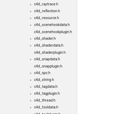
c4d_raytrace.h
►
c4d_reflection.h
►
c4d_resource.h
►
c4d_scenehookdata.h
►
c4d_scenehookplugin.h
c4d_shader.h
►
c4d_shaderdata.h
►
c4d_shaderplugin.h
c4d_snapdata.h
►
c4d_snapplugin.h
c4d_spc.h
►
c4d_string.h
►
c4d_tagdata.h
►
c4d_tagplugin.h
►
c4d_thread.h
►
c4d_tooldata.h
►