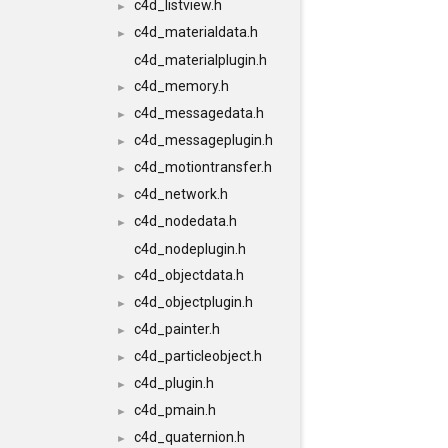
c4d_listview.h
►
c4d_materialdata.h
►
c4d_materialplugin.h
c4d_memory.h
►
c4d_messagedata.h
►
c4d_messageplugin.h
►
c4d_motiontransfer.h
►
c4d_network.h
►
c4d_nodedata.h
►
c4d_nodeplugin.h
c4d_objectdata.h
►
c4d_objectplugin.h
►
c4d_painter.h
►
c4d_particleobject.h
►
c4d_plugin.h
►
c4d_pmain.h
►
c4d_quaternion.h
►