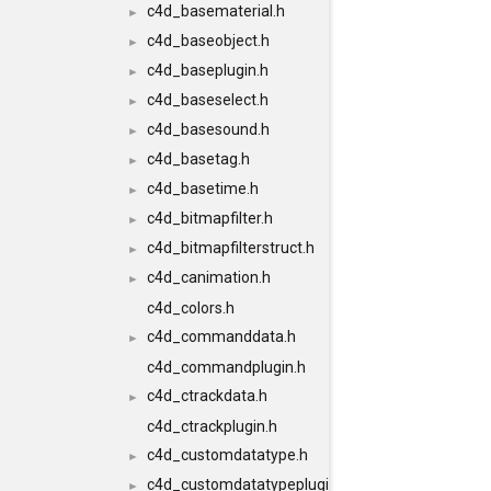
c4d_basematerial.h
►
c4d_baseobject.h
►
c4d_baseplugin.h
►
c4d_baseselect.h
►
c4d_basesound.h
►
c4d_basetag.h
►
c4d_basetime.h
►
c4d_bitmapfilter.h
►
c4d_bitmapfilterstruct.h
►
c4d_canimation.h
►
c4d_colors.h
c4d_commanddata.h
►
c4d_commandplugin.h
c4d_ctrackdata.h
►
c4d_ctrackplugin.h
c4d_customdatatype.h
►
c4d_customdatatypeplugin.h
►