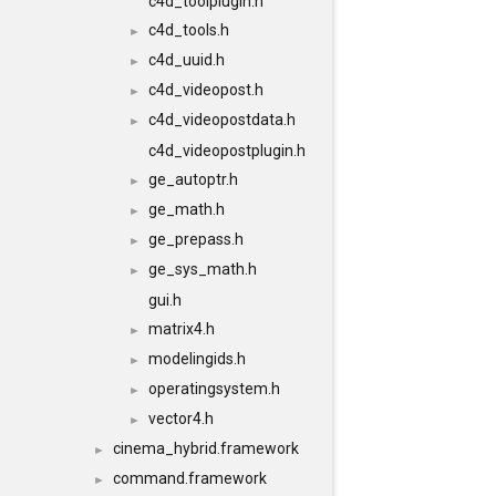
c4d_toolplugin.h
c4d_tools.h
►
c4d_uuid.h
►
c4d_videopost.h
►
c4d_videopostdata.h
►
c4d_videopostplugin.h
ge_autoptr.h
►
ge_math.h
►
ge_prepass.h
►
ge_sys_math.h
►
gui.h
matrix4.h
►
modelingids.h
►
operatingsystem.h
►
vector4.h
►
cinema_hybrid.framework
►
command.framework
►