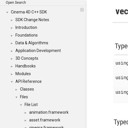
Open Search
vec
Cinema 4D C++ SDK
▼
SDK Change Notes
►
Introduction
►
Foundations
►
Data & Algorithms
►
Type
Application Development
►
3D Concepts
►
usi
Handbooks
►
Modules
►
usi
API Reference
▼
Classes
►
usi
Files
▼
File List
▼
animation.framework
►
asset.framework
Type
►
cinema.framework