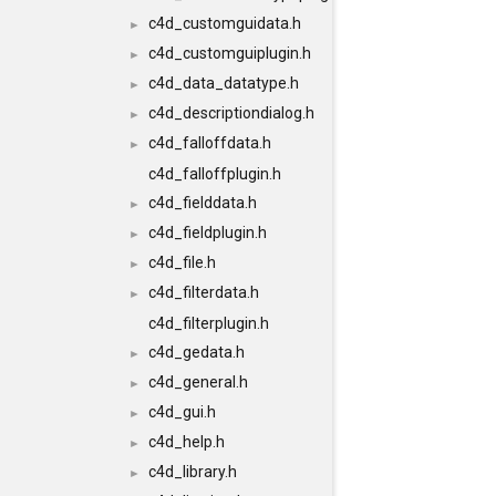
c4d_customguidata.h
►
c4d_customguiplugin.h
►
c4d_data_datatype.h
►
c4d_descriptiondialog.h
►
c4d_falloffdata.h
►
c4d_falloffplugin.h
c4d_fielddata.h
►
c4d_fieldplugin.h
►
c4d_file.h
►
c4d_filterdata.h
►
c4d_filterplugin.h
c4d_gedata.h
►
c4d_general.h
►
c4d_gui.h
►
c4d_help.h
►
c4d_library.h
►