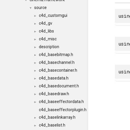
▼
source
▼
usi
c4d_customgui
►
c4d_gv
►
c4d_libs
►
c4d_misc
►
usi
description
►
c4d_basebitmap.h
►
c4d_basechannel.h
►
c4d_basecontainer.h
usi
►
c4d_basedata.h
►
c4d_basedocument.h
►
c4d_basedraw.h
►
c4d_baseeffectordata.h
►
c4d_baseeffectorplugin.h
c4d_baselinkarray.h
►
c4d_baselist.h
►