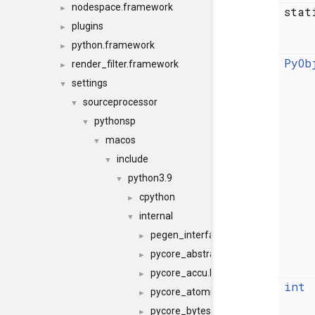
nodespace.framework
►
sta
plugins
►
python.framework
►
PyOb
render_filter.framework
►
settings
▼
sourceprocessor
▼
pythonsp
▼
macos
▼
include
▼
python3.9
▼
cpython
►
internal
▼
pegen_interface.h
►
pycore_abstract.h
►
pycore_accu.h
►
int
pycore_atomic.h
►
pycore_bytes_methods.h
►