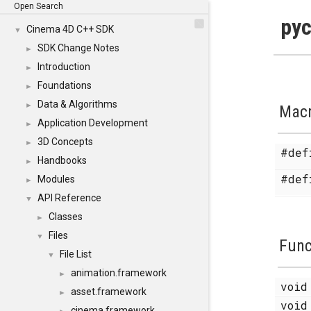
Open Search
pyc
Cinema 4D C++ SDK
▼
SDK Change Notes
►
Introduction
►
Foundations
►
Data & Algorithms
►
Mac
Application Development
►
3D Concepts
►
#de
Handbooks
►
#de
Modules
►
API Reference
▼
Classes
►
Files
▼
Func
File List
▼
animation.framework
►
voi
asset.framework
►
voi
cinema.framework