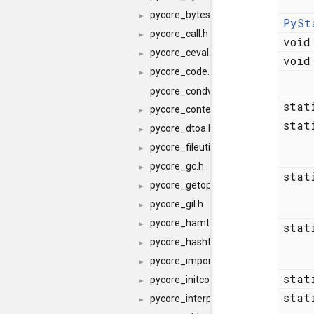
pycore_byteswap.h
►
PySt
pycore_call.h
►
voi
pycore_ceval.h
►
voi
pycore_code.h
►
pycore_condvar.h
sta
pycore_context.h
►
sta
pycore_dtoa.h
►
pycore_fileutils.h
►
pycore_gc.h
►
sta
pycore_getopt.h
►
pycore_gil.h
►
pycore_hamt.h
►
sta
pycore_hashtable.h
►
pycore_import.h
►
stat
pycore_initconfig.h
►
stat
pycore_interp.h
►