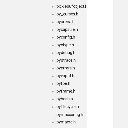
picklebufobject.h
►
py_curses.h
►
pyarena.h
►
pycapsule.h
►
pyconfig.h
►
pyctype.h
►
pydebug.h
►
pydtrace.h
►
pyerrors.h
►
pyexpat.h
►
pyfpe.h
►
pyframe.h
►
pyhash.h
►
pylifecycle.h
►
pymacconfig.h
pymacro.h
►