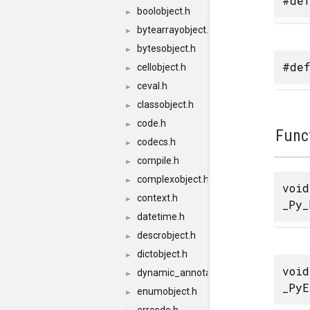
#def
boolobject.h
►
bytearrayobject.h
►
bytesobject.h
►
#def
cellobject.h
►
ceval.h
►
classobject.h
►
code.h
►
Func
codecs.h
►
compile.h
►
complexobject.h
►
void
context.h
►
_Py_
datetime.h
►
descrobject.h
►
dictobject.h
►
void
dynamic_annotations.h
►
_PyE
enumobject.h
►