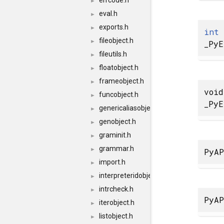
errcode.h
►
eval.h
►
exports.h
►
int
fileobject.h
►
_PyE
fileutils.h
►
floatobject.h
►
frameobject.h
►
void
funcobject.h
►
_PyE
genericaliasobject.h
►
genobject.h
►
graminit.h
►
grammar.h
►
PyAP
import.h
►
interpreteridobject.h
►
intrcheck.h
►
PyAP
iterobject.h
►
listobject.h
►