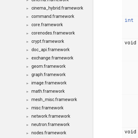
►
cinema_hybrid.framework
►
command.framework
►
int
core.framework
►
corenodes.framework
►
crypt.framework
voi
►
doc_api.framework
►
exchange.framework
►
geom.framework
►
graph.framework
►
image.framework
►
math.framework
►
mesh_misc.framework
►
misc.framework
►
network.framework
►
neutron.framework
►
voi
nodes.framework
►