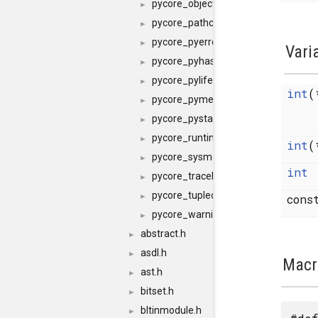
pycore_object.h
►
pycore_pathconfig.h
►
pycore_pyerrors.h
►
Vari
pycore_pyhash.h
►
pycore_pylifecycle.h
►
int
pycore_pymem.h
►
pycore_pystate.h
►
pycore_runtime.h
►
int
(
pycore_sysmodule.h
►
int
pycore_traceback.h
►
pycore_tupleobject.h
►
cons
pycore_warnings.h
►
abstract.h
►
asdl.h
►
Macr
ast.h
►
bitset.h
►
bltinmodule.h
►