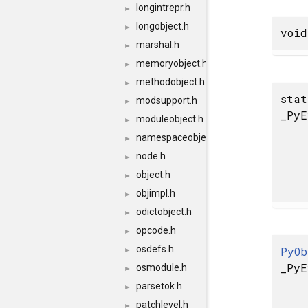
longintrepr.h
►
longobject.h
►
void
marshal.h
►
memoryobject.h
►
methodobject.h
►
sta
modsupport.h
►
_PyE
moduleobject.h
►
namespaceobject.h
►
node.h
►
object.h
►
objimpl.h
►
odictobject.h
►
opcode.h
►
osdefs.h
PyOb
►
_PyE
osmodule.h
►
parsetok.h
►
patchlevel.h
►